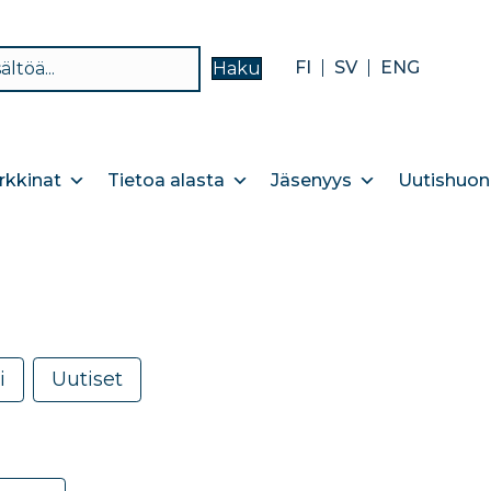
FI
SV
ENG
Haku
kkinat
Tietoa alasta
Jäsenyys
Uutishuon
i
Uutiset