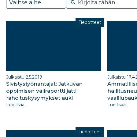
available
Tiedotteet
Julkaistu 2.5.2019
Julkaistu 17.4
Sivistystyönantajat: Jatkuvan
Ammatillis
oppimisen väliraportti jätti
hallitusneu
rahoituskysymykset auki
vaalilupau
Lue lisää...
Lue lisää...
Tiedotteet