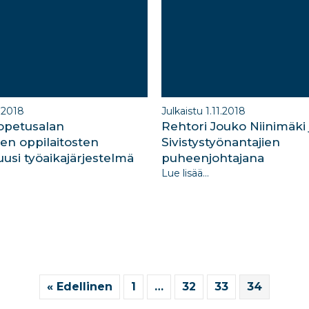
1.2018
Julkaistu 1.11.2018
 opetusalan
Rehtori Jouko Niinimäki 
ten oppilaitosten
Sivistystyönantajien
 uusi työaikajärjestelmä
puheenjohtajana
Lue lisää...
« Edellinen
1
…
32
33
34