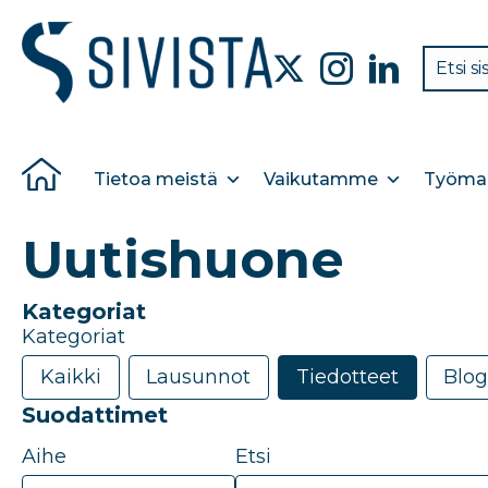
Tietoa meistä
Vaikutamme
Työmar
Uutishuone
Kategoriat
Kategoriat
Kaikki
Lausunnot
Tiedotteet
Blog
Suodattimet
Aihe
Etsi
20
results