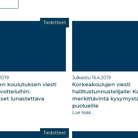
Tiedotteet
.2019
Julkaistu 16.4.2019
en koulutuksen viesti
Korkeakoulujen viesti
votteluihin:
hallitustunnustelijalle: K
kset lunastettava
merkittävintä kysymystä
puolueille
Lue lisää...
Tiedotteet