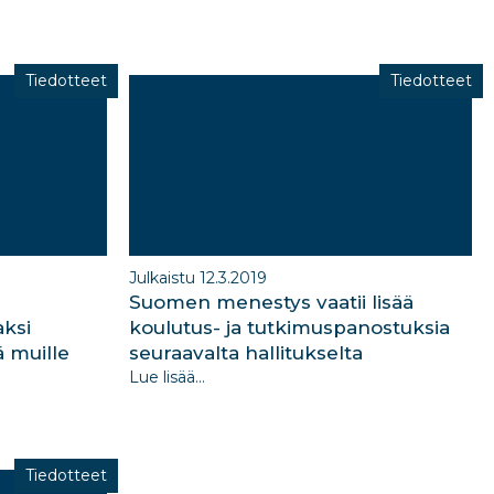
Tiedotteet
Tiedotteet
Julkaistu 12.3.2019
Suomen menestys vaatii lisää
aksi
koulutus- ja tutkimuspanostuksia
 muille
seuraavalta hallitukselta
Lue lisää...
Tiedotteet