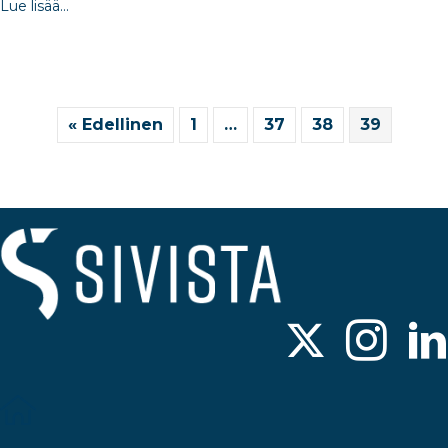
Lue lisää...
« Edellinen
1
…
37
38
39