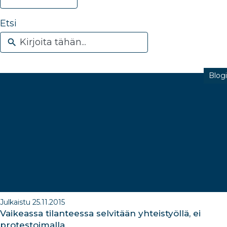
Etsi
Blogi
Julkaistu 25.11.2015
Vaikeassa tilanteessa selvitään yhteistyöllä, ei
protestoimalla