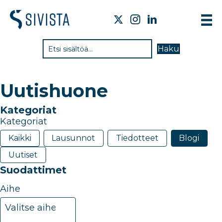
TI
Haku
VA
TY
Uutishuone
TI
Kategoriat
JÄ
Kategoriat
UU
Kaikki
Lausunnot
Tiedotteet
Blogi
Uutiset
YH
Suodattimet
Aihe
20
results
Valitse aihe
available