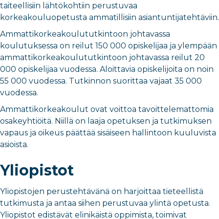
taiteellisiin lähtökohtiin perustuvaa
korkeakouluopetusta ammatillisiin asiantuntijatehtäviin.
Ammattikorkeakoulututkintoon johtavassa
koulutuksessa on reilut 150 000 opiskelijaa ja ylempään
ammattikorkeakoulututkintoon johtavassa reilut 20
000 opiskelijaa vuodessa. Aloittavia opiskelijoita on noin
55 000 vuodessa. Tutkinnon suorittaa vajaat 35 000
vuodessa.
Ammattikorkeakoulut ovat voittoa tavoittelemattomia
osakeyhtiöitä. Niillä on laaja opetuksen ja tutkimuksen
vapaus ja oikeus päättää sisäiseen hallintoon kuuluvista
asioista.
Yliopistot
Yliopistojen perustehtävänä on harjoittaa tieteellistä
tutkimusta ja antaa siihen perustuvaa ylintä opetusta.
Yliopistot edistävät elinikäistä oppimista, toimivat