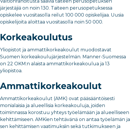
Valtionrahoitusta saavia taiteen perusopetuksen
järjestäjiä on noin 130. Taiteen perusopetuksessa
opiskelee vuositasolla reilut 100 000 opiskelijaa. Uusia
opiskelijoita aloittaa vuositasolla noin 50 000.
Korkeakoulutus
Yliopistot ja ammattikorkeakoulut muodostavat
Suomen korkeakoulujärjestelmän. Manner-Suomessa
on 22 OKM:n alaista ammattikorkeakoulua ja 13
yliopistoa.
Ammattikorkeakoulut
Ammattikorkeakoulut (AMK) ovat pääsääntöisesti
monialaisia ja alueellisia korkeakouluja, joiden
toiminnassa korostuu yhteys työelämään ja alueelliseen
kehittämiseen. AMKien tehtävänä on antaa työelämän ja
sen kehittämisen vaatimuksiin sekä tutkimukseen ja