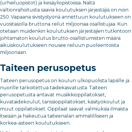
(urheiluopistot) ja kesäyliopistoissa. Näitä
valtionrahoitusta saavia koulutuksen järjestäjiä on noin
250. Vapaana sivistystyönä annettuun koulutukseen on
vuositasolla bruttona reilut miljoonaa osallistujaa. Kun
otetaan muidenkin koulutuksen järjestäjien tutkintoon
johtamaton koulutus brutto-osallistumisten määrä
aikuiskoulutukseen nousee reiluun puoleentoista
miljoonaan.
Taiteen perusopetus
Taiteen perusopetus on koulun ulkopuolista lapsille ja
nuorille tarkoitettua taidekasvatusta. Taiteen
perusopetusta antavat musiikkioppilaitokset,
kuvataidekoulut, tanssioppilaitokset, käsityökoulut ja
muut oppilaitokset. Oppilaat saavat valmiuksia ilmaista
itseään ja hakeutua taiteenalan ammatilliseen ja
korkea-asteen koulutukseen.