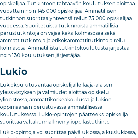
opiskelijaa. Tutkintoon tähtäävän koulutuksen aloittaa
vuosittain noin 145 000 opiskelijaa. Ammatillisen
tutkinnon suorittaa yhteensä reilut 75 000 opiskelijaa
vuodessa. Suoritetuista tutkinnoista ammatillisia
perustutkintoja on vajaa kaksi kolmasosaa sekä
ammattitutkintoja ja erikoisammattitutkintoja reilu
kolmasosa. Ammatillista tutkintokoulutusta järjestää
noin 130 koulutuksen järjestäjää.
Lukio
Lukiokoulutus antaa opiskelijalle laaja-alaisen
yleissivistyksen ja valmiudet aloittaa opiskelu
yliopistossa, ammattikorkeakoulussa ja lukion
oppimäärään perustuvassa ammatillisessa
koulutuksessa. Lukio-opintojen päätteeksi opiskelija
suorittaa valtakunnallinen ylioppilastutkinto.
Lukio-opintoja voi suorittaa päivälukiossa, aikuislukiossa,