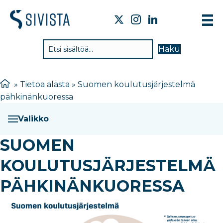
TIE
Haku
VAI
TYÖ
»
Tietoa alasta
»
Suomen koulutusjärjestelmä
pähkinänkuoressa
TIE
JÄS
Valikko
UUT
SUOMEN
YHT
KOULUTUSJÄRJESTELMÄ
PÄHKINÄNKUORESSA