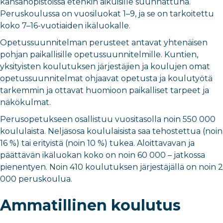
kansanopistoissa etenkin aikuisille suunnattuna.
Peruskoulussa on vuosiluokat 1–9, ja se on tarkoitettu
koko 7–16-vuotiaiden ikäluokalle.
Opetussuunnitelman perusteet antavat yhtenäisen
pohjan paikallisille opetussuunnitelmille. Kuntien,
yksityisten koulutuksen järjestäjien ja koulujen omat
opetussuunnitelmat ohjaavat opetusta ja koulutyötä
tarkemmin ja ottavat huomioon paikalliset tarpeet ja
näkökulmat.
Perusopetukseen osallistuu vuositasolla noin 550 000
koululaista. Neljäsosa koululaisista saa tehostettua (noin
16 %) tai erityistä (noin 10 %) tukea. Aloittavavan ja
päättävän ikäluokan koko on noin 60 000 – jatkossa
pienentyen. Noin 410 koulutuksen järjestäjällä on noin 2
000 peruskoulua.
Ammatillinen koulutus