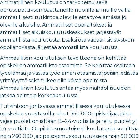
Ammatillinen koulutus on tarkoitettu sekä
perusopetuksen päättäneille nuorille ja muille vailla
ammatillisesti tutkintoa oleville että työelämässä jo
oleville aikuisille. Ammatilliset oppilaitokset ja
ammatilliset aikuiskoulutuskeskukset järjestävät
ammatillista koulutusta. Lisäksi osa vapaan sivistystyön
oppilaitoksista järjestää ammatillista koulutusta.
Ammatillisen koulutuksen tavoitteena on kehittää
opiskelijan ammatillista osaamista. Se kehittää osaltaan
työelämää ja vastaa työelämän osaamistarpeisiin, edistää
yrittäjyyttä sekä tukee elinikäistä oppimista.
Ammatillinen koulutus antaa myös mahdollisuuden
jatkaa opintoja korkeakoulussa.
Tutkintoon johtavassa ammatillisessa koulutuksessa
opiskelee vuositasolla reilut 350 000 opiskelijaa, joista
vajaa puolet on iältään 15–24-vuotiaita ja reilu puolet yli
24-vuotiaita. Oppilaitosmuotoisesti koulutusta suorittaa
noin 260 000 ja oppisopimuskoulutuksena noin 90 000