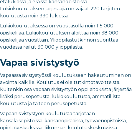
etälukiossa ja eräissä kansanopistoissa.
Lukiokoulutuksen järjestäjiä on vajaat 270 tarjoten
koulutusta noin 330 lukiossa.
Lukiokoulutuksessa on vuositasolla noin 115 000
opiskelijaa. Lukiokoulutuksen aloittaa noin 38 000
opiskelijaa vuosittain. Ylioppilastutkinnon suorittaa
vuodessa reilut 30 000 ylioppilasta.
Vapaa sivistystyö
Vapaassa sivistystyössä koulutukseen hakeutuminen on
avointa kaikille. Koulutus ei ole tutkintotavoitteista.
Kuitenkin osa vapaan sivistystyön oppilaitoksista järjestää
lisäksi perusopetusta, lukiokoulutusta, ammatillista
koulutusta ja taiteen perusopetusta.
Vapaan sivistystyön koulutusta tarjotaan
kansalaisopistoissa, kansanopistoissa, työväenopistoissa,
opintokeskuksissa, liikunnan koulutuskeskuksissa