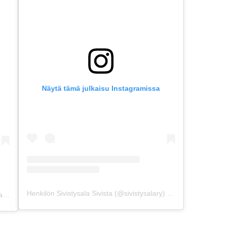
Näytä tämä julkaisu Instagramissa
Henkilön Sivistysala Sivista (@sivistysalary) jakama julkaisu
Henkilön Sivistysala Sivista (@sivistysalary) jakama julkaisu