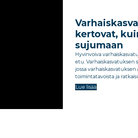
Varhaiskasva
kertovat, ku
sujumaan
Hyvinvoiva varhaiskasvat
etu. Varhaiskasvatuksen s
jossa varhaiskasvatuksen 
toimintatavoista ja ratkaisu
Lue lisää