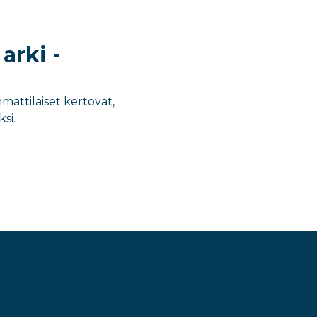
arki -
mattilaiset kertovat,
si.