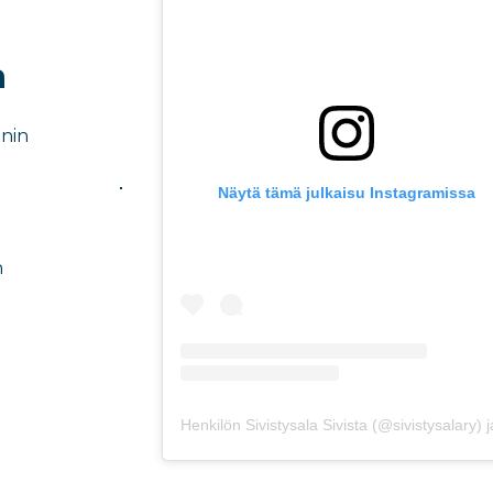
a
nnin
Näytä tämä julkaisu Instagramissa
ä
n