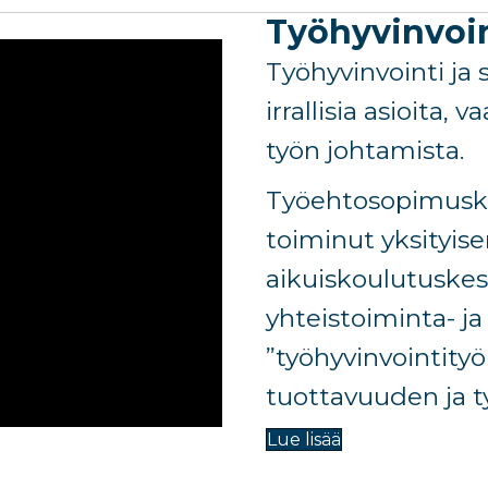
Työhyvinvoi
Työhyvinvointi ja 
irrallisia asioita,
työn johtamista.
Työehtosopimuska
toiminut yksityis
aikuiskoulutuske
yhteistoiminta- j
”työhyvinvointity
tuottavuuden ja t
Lue lisää