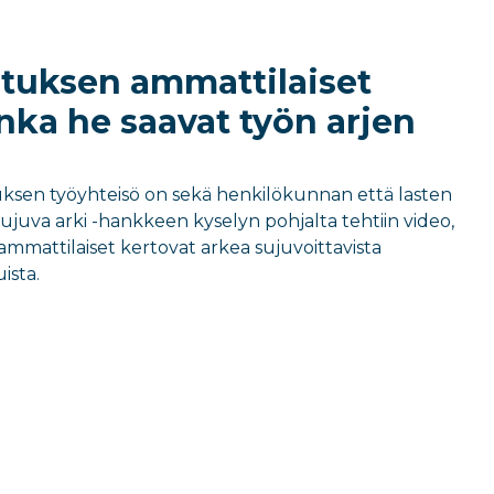
tuksen ammattilaiset
inka he saavat työn arjen
uksen työyhteisö on sekä henkilökunnan että lasten
ujuva arki -hankkeen kyselyn pohjalta tehtiin video,
ammattilaiset kertovat arkea sujuvoittavista
ista.