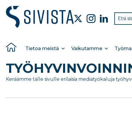
Tietoa meistä
Vaikutamme
Työmar
TYÖHYVINVOINNI
Keräämme tälle sivulle erilaisia mediatyökaluja työhyv