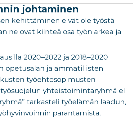
nnin johtaminen
sen kehittäminen eivät ole työstä
 vaan ne ovat kiinteä osa työn arkea ja
usilla 2020–2022 ja 2018–2020
en opetusalan ja ammatillisten
skusten työehtosopimusten
a työsuojelun yhteistoimintaryhmä eli
öryhmä” tarkasteli työelämän laadun,
yöhyvinvoinnin parantamista.