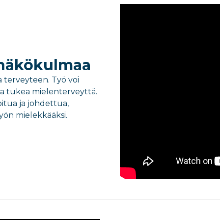
ja näkökulmaa
a terveyteen. Työ voi
ja tukea mielenterveyttä.
itua ja johdettua,
työn mielekkääksi.