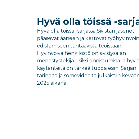
Hyvä olla töissä -sarj
Hyvä olla töissä -sarjassa Sivistan jäsenet
pääsevät ääneen ja kertovat työhyvinvoi
edistämiseen tähtäävistä teoistaan.
Hyvinvoiva henkilöstö on sivistysalan
menestystekijä – siksi onnistumisia ja hyvi
käytänteitä on tärkeä tuoda esiin. Sarjan
tarinoita ja somevideoita julkaistiin kevää
2025 aikana.