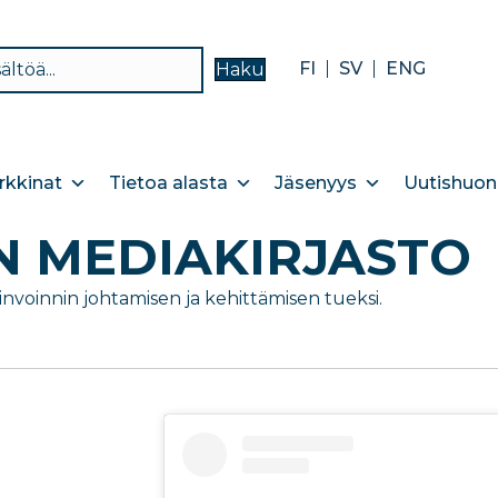
FI
SV
ENG
Haku
kkinat
Tietoa alasta
Jäsenyys
Uutishuon
N MEDIAKIRJASTO
invoinnin johtamisen ja kehittämisen tueksi.