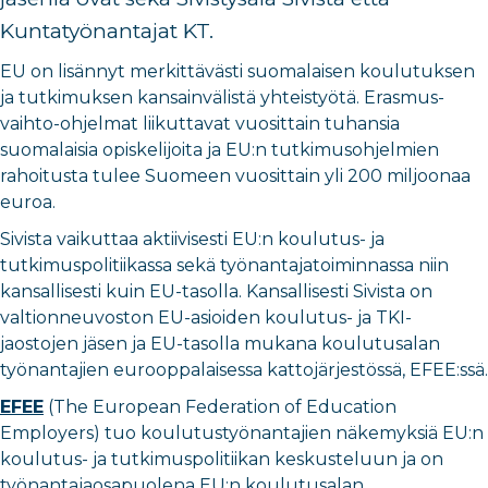
Kuntatyönantajat KT.
EU on lisännyt merkittävästi suomalaisen koulutuksen
ja tutkimuksen kansainvälistä yhteistyötä. Erasmus-
vaihto-ohjelmat liikuttavat vuosittain tuhansia
suomalaisia opiskelijoita ja EU:n tutkimusohjelmien
rahoitusta tulee Suomeen vuosittain yli 200 miljoonaa
euroa.
Sivista vaikuttaa aktiivisesti EU:n koulutus- ja
tutkimuspolitiikassa sekä työnantajatoiminnassa niin
kansallisesti kuin EU-tasolla. Kansallisesti Sivista on
valtionneuvoston EU-asioiden koulutus- ja TKI-
jaostojen jäsen ja EU-tasolla mukana koulutusalan
työnantajien eurooppalaisessa kattojärjestössä, EFEE:ssä.
EFEE
(The European Federation of Education
Employers) tuo koulutustyönantajien näkemyksiä EU:n
koulutus- ja tutkimuspolitiikan keskusteluun ja on
työnantajaosapuolena EU:n koulutusalan