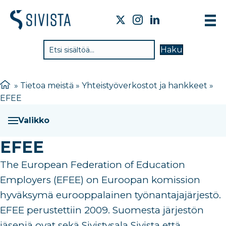
TIE
Haku
VAI
TYÖ
»
Tietoa meistä
»
Yhteistyöverkostot ja hankkeet
»
EFEE
TIE
JÄS
Valikko
UUT
EFEE
YHT
The European Federation of Education
Employers (EFEE) on Euroopan komission
hyväksymä eurooppalainen työnantajajärjestö.
EFEE perustettiin 2009. Suomesta järjestön
jäseniä ovat sekä Sivistysala Sivista että