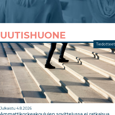
UUTISHUONE
Tiedotteet
Julkaistu 4.8.2026
Ammattikorkeakoulujen sovittelussa ei ratkaisua