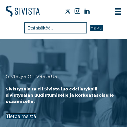
TI
Haku
VA
TY
TI
JÄ
Sivistys on vastaus
UU
Sivistysala ry eli Sivista luo
edellytyksiä
YH
sivistysalan uudistumiselle ja korkeatasoiselle
osaamiselle.
Tietoa meistä