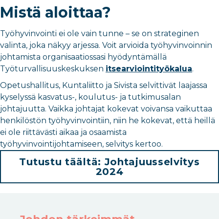
Mistä aloittaa?
Työhyvinvointi ei ole vain tunne – se on strateginen
valinta, joka näkyy arjessa. Voit arvioida työhyvinvoinnin
johtamista organisaatiossasi hyödyntämällä
Työturvallisuuskeskuksen
itsearviointityökalua
.
Opetushallitus, Kuntaliitto ja Sivista selvittivät laajassa
kyselyssä kasvatus-, koulutus- ja tutkimusalan
johtajuutta. Vaikka johtajat kokevat voivansa vaikuttaa
henkilöstön työhyvinvointiin, niin he kokevat, että heillä
ei ole riittävästi aikaa ja osaamista
työhyvinvointijohtamiseen, selvitys kertoo.
Tutustu täältä: Johtajuusselvitys
2024