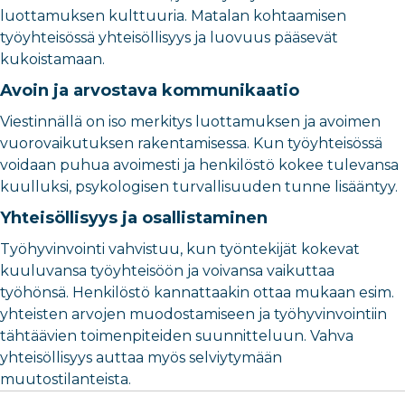
luottamuksen kulttuuria. Matalan kohtaamisen
työyhteisössä yhteisöllisyys ja luovuus pääsevät
kukoistamaan.
Avoin ja arvostava kommunikaatio
Viestinnällä on iso merkitys luottamuksen ja avoimen
vuorovaikutuksen rakentamisessa. Kun työyhteisössä
voidaan puhua avoimesti ja henkilöstö kokee tulevansa
kuulluksi, psykologisen turvallisuuden tunne lisääntyy.
Yhteisöllisyys ja osallistaminen
Työhyvinvointi vahvistuu, kun työntekijät kokevat
kuuluvansa työyhteisöön ja voivansa vaikuttaa
työhönsä. Henkilöstö kannattaakin ottaa mukaan esim.
yhteisten arvojen muodostamiseen ja työhyvinvointiin
tähtäävien toimenpiteiden suunnitteluun. Vahva
yhteisöllisyys auttaa myös selviytymään
muutostilanteista.