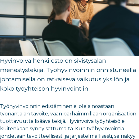
Hyvinvoiva henkilöstö on sivistysalan
menestystekijä.
Työhyvinvoinnin
onnistuneella
johtami
sella
on ratkaiseva vaikutus
yksilön ja
koko työyhteisön
hyvinvointiin
.
Työhyvinvoinnin edistäminen ei ole ainoastaan
työnantajan tavoite, vaan parhaimmillaan organisaation
tuottavuutta lisäävä tekijä. Hyvinvoiva työyhteisö ei
kuitenkaan synny sattumalta. Kun työhyvinvointia
johdetaan tavoitteellisesti ja järjestelmällisesti, se näkyy