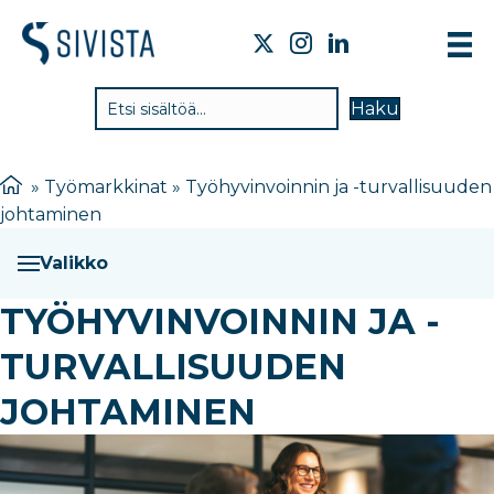
TIE
Haku
VAI
TYÖ
»
Työmarkkinat
»
Työhyvinvoinnin ja -turvallisuuden
johtaminen
TIE
JÄS
Valikko
UUT
TYÖHYVINVOINNIN JA -
YHT
TURVALLISUUDEN
JOHTAMINEN