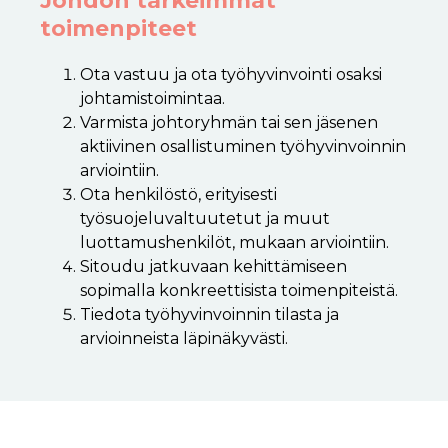
Johdon tärkeimmät
toimenpiteet
Ota vastuu ja ota työhyvinvointi osaksi
johtamistoimintaa.
Varmista johtoryhmän tai sen jäsenen
aktiivinen osallistuminen työhyvinvoinnin
arviointiin.
Ota henkilöstö, erityisesti
työsuojeluvaltuutetut ja muut
luottamushenkilöt, mukaan arviointiin.
Sitoudu jatkuvaan kehittämiseen
sopimalla konkreettisista toimenpiteistä.
Tiedota työhyvinvoinnin tilasta ja
arvioinneista läpinäkyvästi.