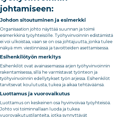
johtamiseen:
Johdon sitoutuminen ja esimerkki
Organisaation johto näyttää suunnan ja toimii
esimerkkinä työyhteisölle. Työhyvinvoinnin edistämistä
ei voi ulkoistaa, vaan se on osa johtajuutta, jonka tulee
näkyä mm. viestinnässä ja tavoitteiden asettamisessa.
Esihenkilötyön merkitys
Esihenkilöt ovat avainasemassa arjen työhyvinvoinnin
rakentamisessa, sillä he varmistavat työnteon ja
työhyvinvoinnin edellytykset työn arjessa. Esihenkilöt
tarvitsevat koulutusta, tukea ja aikaa tehtäväänsä.
Luottamus ja vuorovaikutus
Luottamus on keskeinen osa hyvinvoivaa työyhteisöä.
Johto voi toiminnallaan luoda ja tukea
vuorovaikutustilanteita, jotka synnyttävät