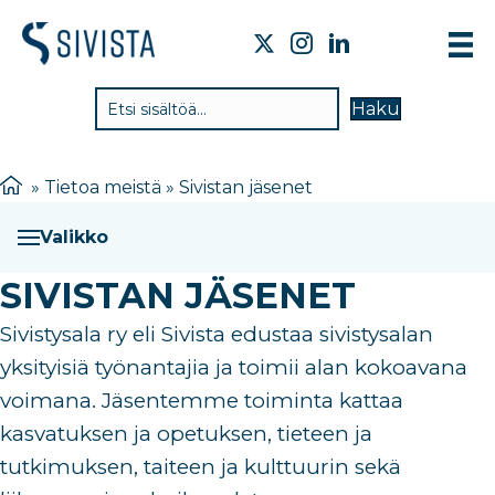
TIE
Haku
VAI
TYÖ
»
Tietoa meistä
»
Sivistan jäsenet
TIE
Valikko
JÄS
SIVISTAN JÄSENET
UUT
Sivistysala ry eli
Sivista
edustaa sivistysalan
YHT
yksityisiä työnantajia
ja toimii alan kokoavana
voimana
. Jäsentemme toiminta kattaa
kasvatuksen ja opetuksen, tieteen ja
tutkimuksen, taiteen ja kulttuurin sekä