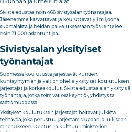
liikunnan ja urheilun alat.
Sivista edustaa noin 468 sivistysalan työnantajaa.
Jäsenemme kasvattavat ja kouluttavat yli miljoona
suomalaista ja heidän palveluksessaan työskentelee
noin 71 000 asiantuntijaa.
Sivistysalan yksit
yiset
työnantajat
Suomessa koulutusta järjestävät kuntien,
kuntayhtymien ja valtion ohella yksityiset koulutuksen
järjestäjät ja korkeakoulut. Sivista edustaa alan yksityisiä
työnantajia, jotka toimivat osakeyhtiö-, yhdistys tai
säätiömuodossa.
Yksityiset koulutuksen järjestäjät hoitavat julkista
tehtävää, joka perustuu järjestämislupaan ja julkiseen
rahoitukseen. Opetus- ja kulttuuriministeriön