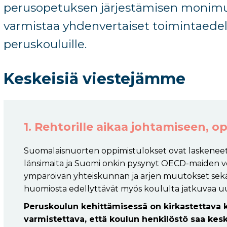
perusopetuksen järjestämisen
monimuo
varmistaa yhdenvertaiset toimintaedelly
peruskouluille
.
Keskeisiä viestejämme
1. Rehtorille aikaa johtamiseen, o
Suomalaisnuorten oppimistulokset ovat laskeneet
länsimaita ja Suomi onkin pysynyt OECD-maiden ve
ympäröivän yhteiskunnan ja arjen muutokset sekä l
huomiosta edellyttävät myös koululta jatkuvaa uu
Peruskoulun kehittämisessä on kirkastettava 
varmistettava, että koulun henkilöstö saa kesk