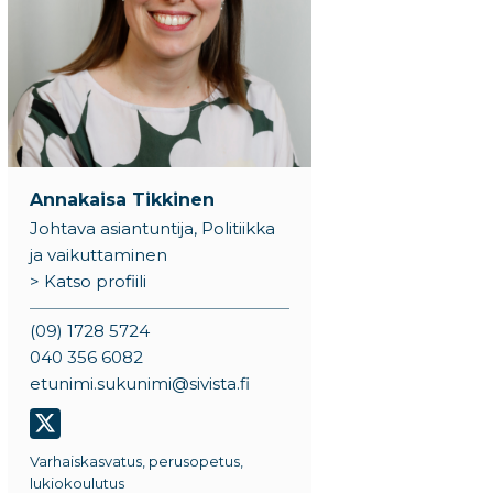
Annakaisa Tikkinen
Johtava asiantuntija, Politiikka
ja vaikuttaminen
> Katso profiili
(09) 1728 5724
040 356 6082
etunimi.sukunimi@sivista.fi
Varhaiskasvatus, perusopetus,
lukiokoulutus