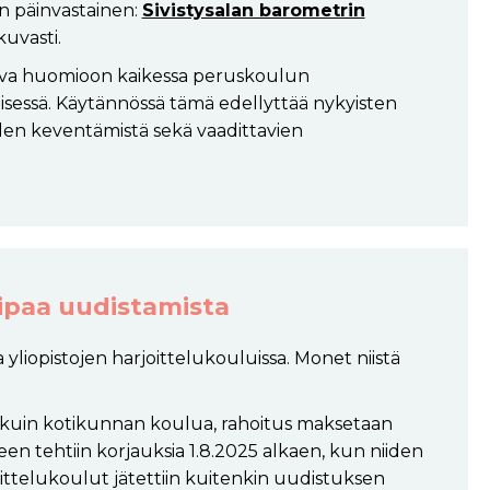
n päinvastainen:
Sivistysalan barometrin
uvasti.
tava huomioon kaikessa peruskoulun
misessä. Käytännössä tämä edellyttää nykyisten
iden keventämistä sekä vaadittavien
aipaa uudistamista
yliopistojen harjoittelukouluissa. Monet niistä
 kuin kotikunnan koulua, rahoitus maksetaan
en tehtiin korjauksia 1.8.2025 alkaen, kun niiden
oittelukoulut jätettiin kuitenkin uudistuksen