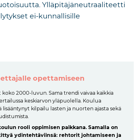
toisuutta
.
Y
lläpitäjäneutraaliteetti
tykset ei-kunnallisille
pettajalle opettamiseen
 koko 2000-luvun. Sama trendi vaivaa kaikkia
rtailussa keskiarvon yläpuolella. Koulua
isääntynyt kilpailu lasten ja nuorten ajasta sekä
distumista.
koulun rooli oppimisen paikkana.
Samalla on
ittyä ydintehtäviinsä: rehtorit johtamiseen ja