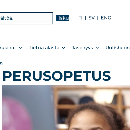
FI
SV
ENG
Haku
kkinat
Tietoa alasta
Jäsenyys
Uutishuon
us
PERUSOPETUS