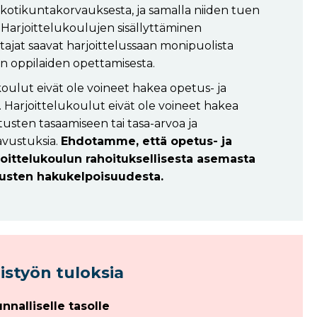
 kotikuntakorvauksesta, ja samalla niiden tuen
 Harjoittelukoulujen sisällyttäminen
ttajat saavat harjoittelussaan monipuolista
n oppilaiden opettamisesta.
oulut eivät ole voineet hakea opetus- ja
 Harjoittelukoulut eivät ole voineet hakea
usten tasaamiseen tai tasa-arvoa ja
avustuksia.
Ehdotamme, että opetus- ja
joittelukoulun rahoituksellisesta asemasta
tusten hakukelpoisuudesta.
istyön tuloksia
nalliselle tasolle