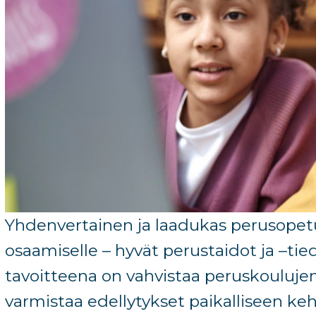
Yhdenvertainen
ja laadukas
perusopet
osaamiselle
– h
yvät p
erustaidot ja
–
tie
tavoitteena on vahvistaa peruskouluje
varmistaa
edellytykset paikalliseen ke