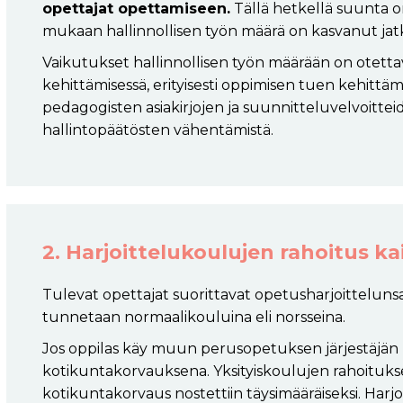
opettajat opettamiseen.
Tällä hetkellä suunta o
mukaan hallinnollisen työn määrä on kasvanut jatk
Vaikutukset hallinnollisen työn määrään on otet
kehittämisessä, erityisesti oppimisen tuen kehittä
pedagogisten asiakirjojen ja suunnitteluvelvoitte
hallintopäätösten vähentämistä.
2. Harjoittelukoulujen rahoitus k
Tulevat opettajat suorittavat opetusharjoittelunsa 
tunnetaan normaalikouluina eli norsseina.
Jos oppilas käy muun perusopetuksen järjestäjän
kotikuntakorvauksena. Yksityiskoulujen rahoitukse
kotikuntakorvaus nostettiin täysimääräiseksi. Harj