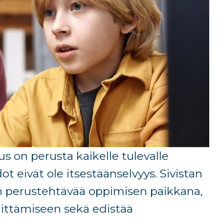
us
on perusta
kaikelle tulevalle
dot
eivät
ole itsestäänselvyys.
Sivistan
n
perus
tehtävää
oppimisen paikkana,
hittämiseen
sekä
edistää