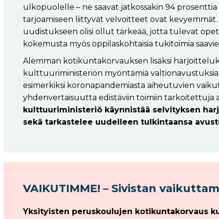
ulkopuolelle – ne saavat jatkossakin 94 prosenttia
tarjoamiseen liittyvät velvoitteet ovat kevyemmät.
uudistukseen olisi ollut tärkeää, jotta tulevat ope
kokemusta myös oppilaskohtaisia tukitoimia saavie
Alemman kotikuntakorvauksen lisäksi harjoitteluk
kulttuuriministeriön myöntämiä valtionavustuksia.
esimerkiksi koronapandemiasta aiheutuvien vaikut
yhdenvertaisuutta edistäviin toimiin tarkoitettuja 
kulttuuriministeriö käynnistää selvityksen har
sekä tarkastelee uudelleen tulkintaansa avus
VAIKUTIMME! – Sivistan vaikuttam
Yksityisten peruskoulujen kotikuntakorvaus kun