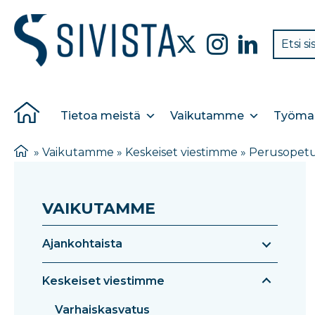
Tietoa meistä
Vaikutamme
Työmar
»
Vaikutamme
»
Keskeiset viestimme
»
Perusopet
VAIKUTAMME
Ajankohtaista
Keskeiset viestimme
Varhaiskasvatus