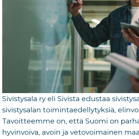
Sivistysala ry eli Sivista edustaa sivistys
sivistysalan
toimintaedellytyksiä,
elinv
Tavoitteemme on, että Suomi on parha
hyvinvoiva, avoin ja vetovoimainen maa,