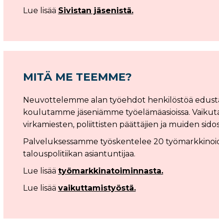
Lue lisää
Sivistan jäsenistä.
MITÄ ME TEEMME?
Neuvottelemme alan työehdot henkilöstöä edusta
koulutamme jäseniämme työelämäasioissa. Vaikut
virkamiesten, poliittisten päättäjien ja muiden sid
Palveluksessamme työskentelee 20 työmarkkinoiden,
talouspolitiikan asiantuntijaa.
Lue lisää
työmarkkinatoiminnasta.
Lue lisää
vaikuttamistyöstä.