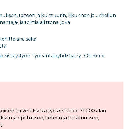
muksen, taiteen ja kulttuurin, liikunnan ja urheilun
antaja- ja toimialaliittona, joka
 kehittäjänä sekä
ötä.
ja Sivistystyön Työnantajayhdistys ry. Olemme
 joiden palveluksessa työskentelee 71 000 alan
ksen ja opetuksen, tieteen ja tutkimuksen,
t.