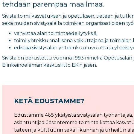
tehdään parempaa maailmaa.
Sivista toimii kasvatuksen ja opetuksen, tieteen ja tutki
sekä muiden sivistysalalla toimivien organisaatioiden työn
vahvistaa alan toimintaedellytyksiä,
toimii yhteiskunnallisena vaikuttajana ja toimialan
edistää sivistysalan yhteenkuuluvuutta ja yhteisty
Sivista on perustettu vuonna 1993 nimellä Opetusalan 
Elinkeinoelämän keskusliitto EK:n jäsen.
KETÄ EDUSTAMME?
Edustamme 468 yksityistä sivistysalan työnantajaa,
asiantuntijaa. Jäsentemme toiminta kattaa kasvatu
taiteen ja kulttuurin sekä liikunnan ja urheilun ala