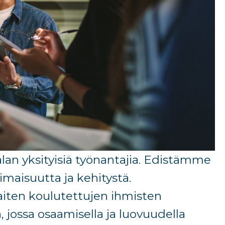
alan yksityisiä työnantajia. E
distämme
oimaisuutta ja
kehitystä.
iten koulutettujen ihmisten
 jossa osaamisella ja luovuudella