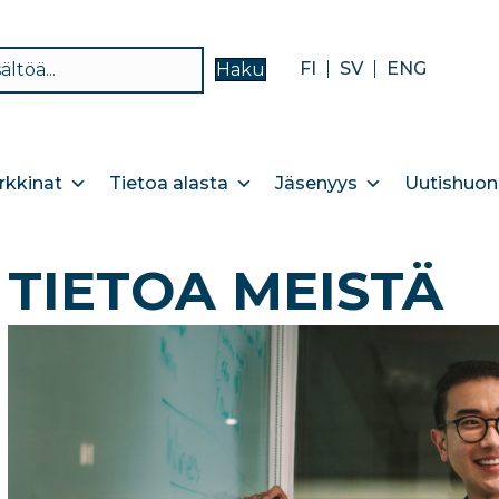
FI
SV
ENG
Haku
kkinat
Tietoa alasta
Jäsenyys
Uutishuon
TIETOA MEISTÄ