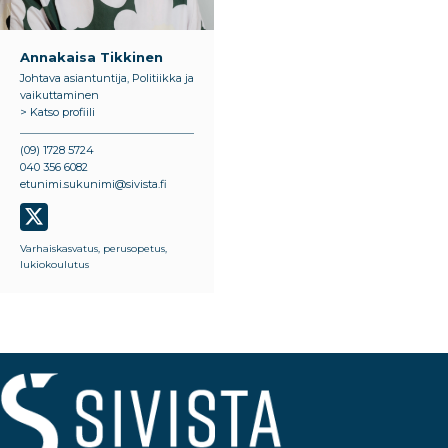
Annakaisa Tikkinen
Johtava asiantuntija, Politiikka ja
vaikuttaminen
> Katso profiili
(09) 1728 5724
040 356 6082
etunimi.sukunimi@sivista.fi
Varhaiskasvatus, perusopetus,
lukiokoulutus