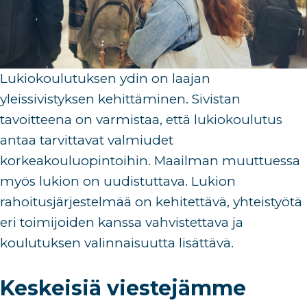
Lukiokoulutu
ksen ydin on laajan
yleissivistyksen kehittäminen.
Sivistan
tavoitteena on varmistaa, että lukiokoulutus
antaa
tarvittavat
valmiudet
korkeakouluopintoihin
.
Maailman muuttuessa
myös lukion on uudistuttava.
Lukion
rahoitusjärjestelmää on kehitettävä, yhteistyötä
eri toimijoiden kanssa vahvistettava ja
koulutuksen valinnaisuutta lisättävä.
Keskeisiä viestejämme