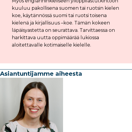
Myös englanninkieliseen ylioppilastutkintoon
kuuluu pakollisena suomen tai ruotsin kielen
koe, käytännössä suomi tai ruotsi toisena
kielenä ja kirjallisuus –koe.
Tämän kokeen
läpäisyastetta on seurattava. Tarvittaessa on
harkittava uutta oppimäärää lukiossa
aloitettavalle kotimaiselle kielelle.
Asiantuntijamme aiheesta