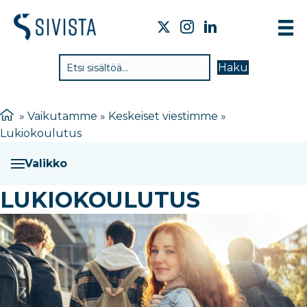
TI
Haku
VA
TY
»
Vaikutamme
»
Keskeiset viestimme
»
Lukiokoulutus
TI
JÄ
Valikko
UU
LUKIOKOULUTUS
YH