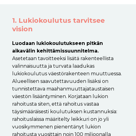
1. Lukiokoulutus tarvitsee
vision
Luodaan lukiokoulutukseen pitkän
aikavälin kehittämissuunnitelma.
Asetetaan tavoitteeksi lisätä rakenteellista
valinnaisuutta ja turvata laadukas
lukiokoulutus väestörakenteen muuttuessa.
Alueellisen saavutettavuuden lisäksi
on
tunnistettava maahanmuuttajataustaisen
väestön lisääntyminen
.
Korjataan lukion
rahoitusta siten, että rahoitus vastaa
täysimääräisesti koulutuksen kustannuksia:
r
ahoituslaissa määritelty leikkuri on jo yli
vuosikymmenen pienentänyt lukion
rahoitusta vuosittain noin 100 miljoonalla