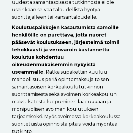
uudesta samantasoisesta tutkinnosta ei ole
useinkaan selvää taloudellista hyötyä
suorittajalleen tai kansantaloudelle.
Koulutuspaikkojen kasautumista samoille
henkilöille on purettava, jotta nuoret
pääsevät koulutukseen, järjestelmä toimii
tehokkaasti ja verovaroin kustannettu
koulutus kohdentuu
oikeudenmukaisemmin nykyistä
useammalle.
Ratkaisupakettiin kuuluu
mahdollisuus periä opintomaksuja toisen
samantasoisen korkeakoulututkinnon
suorittamisesta sekä avoimen korkeakoulun
maksukatosta luopuminen laadukkaan ja
monipuolisen avoimen koulutuksen
tarjoamiseksi. Myös avoimessa korkeakoulussa
suoritetuista opinnoista pitäisi voida myöntää
tutkinto.