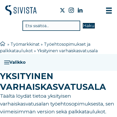
TIE
Haku
VAI
TYÖ
»
Työmarkkinat
»
Työehtosopimukset ja
palkkataulukot
»
Yksityinen varhaiskasvatusala
TIE
JÄS
Valikko
UUT
YKSITYINEN
YHT
VARHAISKASVATUSALA
Täältä löydät tietoa yksityisen
varhaiskasvatusalan työehtosopimuksesta, sen
viimeisimmän version sekä palkkataulukot.