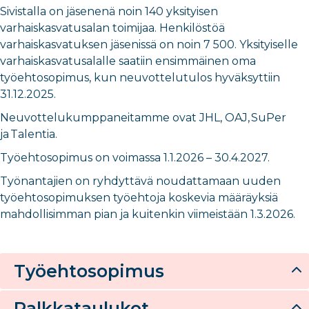
Sivistalla on jäsenenä noin 140 yksityisen
varhaiskasvatusalan toimijaa. Henkilöstöä
varhaiskasvatuksen jäsenissä on noin 7 500. Yksityiselle
varhaiskasvatusalalle saatiin ensimmäinen oma
työehtosopimus, kun neuvottelutulos hyväksyttiin
31.12.2025.
Neuvottelukumppaneitamme ovat JHL, OAJ, SuPer
ja Talentia.
Työehtosopimus on voimassa 1.1.2026 – 30.4.2027.
Työnantajien on ryhdyttävä noudattamaan uuden
työehtosopimuksen työehtoja koskevia määräyksiä
mahdollisimman pian ja kuitenkin viimeistään 1.3.2026.
Työehtosopimus
Palkkataulukot