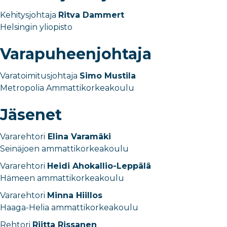
Kehitysjohtaja
Ritva Dammert
Helsingin yliopisto
Varapuheenjohtaja
Varatoimitusjohtaja
Simo Mustila
Metropolia Ammattikorkeakoulu
Jäsenet
Vararehtori
Elina Varamäki
Seinäjoen ammattikorkeakoulu
Vararehtori
Heidi Ahokallio-Leppälä
Hämeen ammattikorkeakoulu
Vararehtori
Minna Hiillos
Haaga-Helia ammattikorkeakoulu
Rehtori
Riitta Rissanen