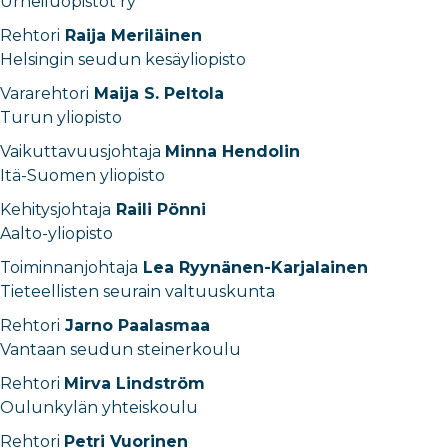
Urheiluopistot ry
Rehtori
Raija Meriläinen
Helsingin seudun kesäyliopisto
Vararehtori
Maija S. Peltola
Turun yliopisto
Vaikuttavuusjohtaja
Minna Hendolin
Itä-Suomen yliopisto
Kehitysjohtaja
Raili Pönni
Aalto-yliopisto
Toiminnanjohtaja
Lea Ryynänen-Karjalainen
Tieteellisten seurain valtuuskunta
Rehtori
Jarno Paalasmaa
Vantaan seudun steinerkoulu
Rehtori
Mirva Lindström
Oulunkylän yhteiskoulu
Rehtori
Petri Vuorinen