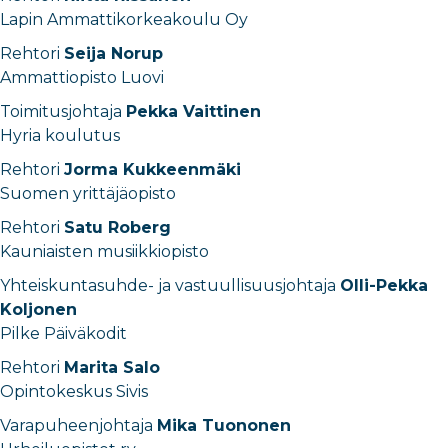
Lapin Ammattikorkeakoulu Oy
Rehtori
Seija Norup
Ammattiopisto Luovi
Toimitusjohtaja
Pekka Vaittinen
Hyria koulutus
Rehtori
Jorma Kukkeenmäki
Suomen yrittäjäopisto
Rehtori
Satu Roberg
Kauniaisten musiikkiopisto
Yhteiskuntasuhde- ja vastuullisuusjohtaja
Olli-Pekka
Koljonen
Pilke Päiväkodit
Rehtori
Marita Salo
Opintokeskus Sivis
Varapuheenjohtaja
Mika Tuononen