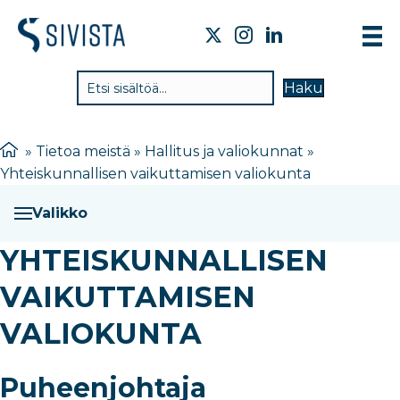
TIE
Haku
VAI
TYÖ
»
Tietoa meistä
»
Hallitus ja valiokunnat
»
Yhteiskunnallisen vaikuttamisen valiokunta
TIE
JÄS
Valikko
UUT
YHTEISKUNNALLISEN
YHT
VAIKUTTAMISEN
VALIOKUNTA
Puheenjohtaja