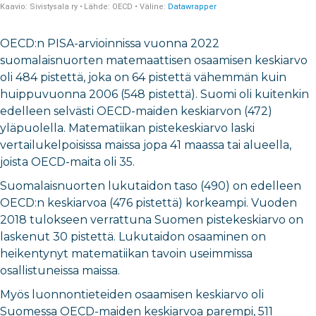
OECD:n PISA-arvioinnissa vuonna 2022
suomalaisnuorten matemaattisen osaamisen keskiarvo
oli 484 pistettä, joka on 64 pistettä vähemmän kuin
huippuvuonna 2006 (548 pistettä). Suomi oli kuitenkin
edelleen selvästi OECD-maiden keskiarvon (472)
yläpuolella. Matematiikan pistekeskiarvo laski
vertailukelpoisissa maissa jopa 41 maassa tai alueella,
joista OECD-maita oli 35.
Suomalaisnuorten lukutaidon taso (490) on edelleen
OECD:n keskiarvoa (476 pistettä) korkeampi. Vuoden
2018 tulokseen verrattuna Suomen pistekeskiarvo on
laskenut 30 pistettä. Lukutaidon osaaminen on
heikentynyt matematiikan tavoin useimmissa
osallistuneissa maissa.
Myös luonnontieteiden osaamisen keskiarvo oli
Suomessa OECD-maiden keskiarvoa parempi, 511