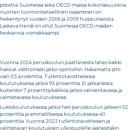
pistettä. Suomessa sekä OECD-maissa kokonaisuutena
nuorten luonnontieteellinen osaaminen on
heikentynyt vuosien 2006 ja 2009 huipputasosta.
Laskeva trendi on ollut Suomessa OECD-maiden
keskiarvoa voimakkaampi.
Vuonna 2024 peruskoulun päättäneistä lähes kaikki
hakivat välittömästi jatko-opintoihin. Hakematta jätti
vain 0,5 prosenttia. Tutkintotavoitteisessa
koulutuksessa jatkoi 93 prosenttia. Ei-jatkaneista
kuitenkin 7 prosenttiyksikköä jatkoi valmentavassa ja
valmistavassa koulutuksessa.
Lukiokoulutuksessa jatkoi heti peruskoulun jälkeen 52
prosenttia ja ammatillisessa koulutuksessa 40
prosenttia. Vuonna 2023 tutkintotavoitteisen ja
valmistavan koulutuksen ulkopuolelle jääneistäkin