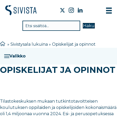
TIE
Haku
VAI
TYÖ
»
Sivistysala lukuina
»
Opiskelijat ja opinnot
TIE
Valikko
JÄS
OPISKELIJAT JA OPINNOT
UUT
YHT
Tilastokeskuksen mukaan tutkintotavoitteisen
koulutuksen oppilaiden ja opiskelijoiden kokonaismäärä
oli 1,4 miljoonaa vuonna 2024. Esi- ja perusopetuksessa