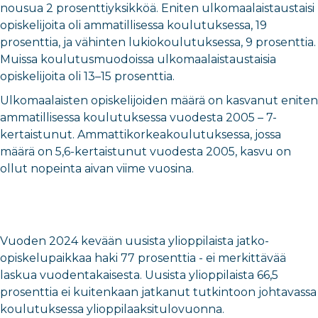
nousua 2 prosenttiyksikköä. Eniten ulkomaalaistaustaisi
opiskelijoita oli ammatillisessa koulutuksessa, 19
prosenttia, ja vähinten lukiokoulutuksessa, 9 prosenttia.
Muissa koulutusmuodoissa ulkomaalaistaustaisia
opiskelijoita oli 13–15 prosenttia.
Ulkomaalaisten opiskelijoiden määrä on kasvanut eniten
ammatillisessa koulutuksessa vuodesta 2005 – 7-
kertaistunut. Ammattikorkeakoulutuksessa, jossa
määrä on 5,6-kertaistunut vuodesta 2005, kasvu on
ollut nopeinta aivan viime vuosina.
Vuoden 2024 kevään uusista ylioppilaista jatko-
opiskelupaikkaa haki 77 prosenttia - ei merkittävää
laskua vuodentakaisesta. Uusista ylioppilaista 66,5
prosenttia ei kuitenkaan jatkanut tutkintoon johtavassa
koulutuksessa ylioppilaaksitulovuonna.