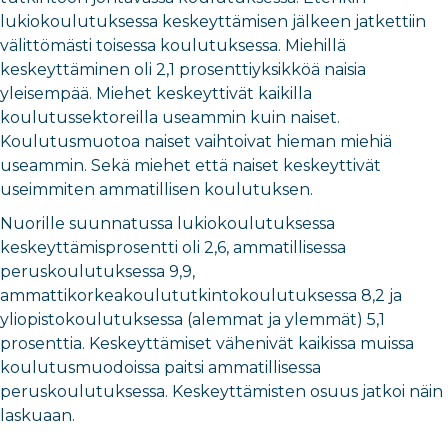
lukiokoulutuksessa keskeyttämisen jälkeen jatkettiin
välittömästi toisessa koulutuksessa. Miehillä
keskeyttäminen oli 2,1 prosenttiyksikköä naisia
yleisempää. Miehet keskeyttivät kaikilla
koulutussektoreilla useammin kuin naiset.
Koulutusmuotoa naiset vaihtoivat hieman miehiä
useammin. Sekä miehet että naiset keskeyttivät
useimmiten ammatillisen koulutuksen.
Nuorille suunnatussa lukiokoulutuksessa
keskeyttämisprosentti oli 2,6, ammatillisessa
peruskoulutuksessa 9,9,
ammattikorkeakoulututkintokoulutuksessa 8,2 ja
yliopistokoulutuksessa (alemmat ja ylemmät) 5,1
prosenttia. Keskeyttämiset vähenivät kaikissa muissa
koulutusmuodoissa paitsi ammatillisessa
peruskoulutuksessa. Keskeyttämisten osuus jatkoi näin
laskuaan.