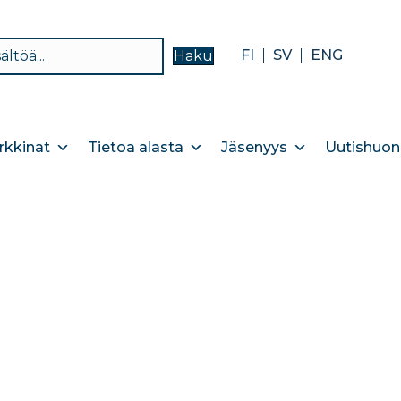
FI
SV
ENG
Haku
kkinat
Tietoa alasta
Jäsenyys
Uutishuon