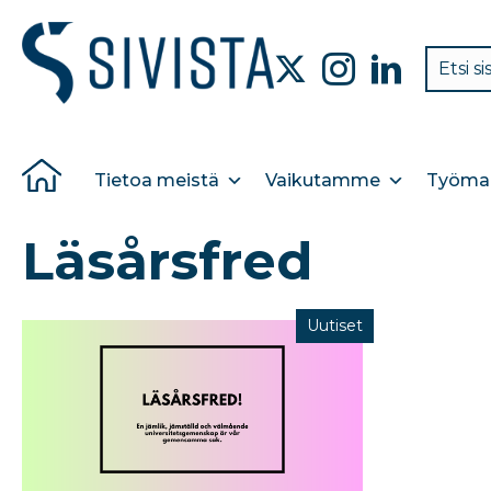
Tietoa meistä
Vaikutamme
Työmar
Läsårsfred
Uutiset