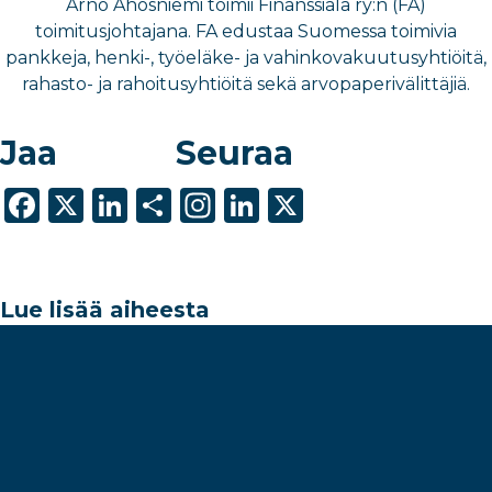
Arno Ahosniemi toimii Finanssiala ry:n (FA)
toimitusjohtajana. FA edustaa Suomessa toimivia
pankkeja, henki-, työeläke- ja vahinkovakuutusyhtiöitä,
rahasto- ja rahoitusyhtiöitä sekä arvopaperivälittäjiä.
Jaa
Seuraa
F
X
Li
S
In
Li
X
a
n
h
st
n
c
k
ar
a
k
e
e
e
g
e
Lue lisää aiheesta
b
dI
ra
dI
o
n
m
n
o
k