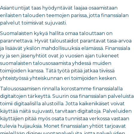
Asiantuntijat taas hyödyntävät laajaa osaamistaan
erilaisten talouden teemojen parissa, jotta finanssialan
palvelut toimisivat sujuvasti.
Suomalaisten kykyä hallita omaa talouttaan on
parannettava. Hyvät taloustaidot parantavat tasa-arvoa
ja lisäävät yksilön mahdollisuuksia elämässä. Finanssiala
ry ja sen jäsenyhtiöt ovat jo vuosien ajan tukeneet
suomalaisten talousosaamista yhdessä muiden
toimijoiden kanssa. Tätä työtä pitää jatkaa tiiviissä
yhteistyössä yhteiskunnan eri toimijoiden kesken.
Talousosaamisen rinnalla korostamme finanssialalla
digitaitojen tärkeyttä. Suurin osa finanssialan palveluista
toimii digitaalisilla alustoilla. Jotta kaikenikäiset voivat
käyttää näitä sujuvasti, tarvitaan digitaitoja. Palveluiden
käyttäjien pitää myös osata tunnistaa verkossa vastaan
tulevia huijauksia. Monet finanssialan yhtiöt tarjoavat
mielellään digineuvontapalveluita, jotta palveluiden