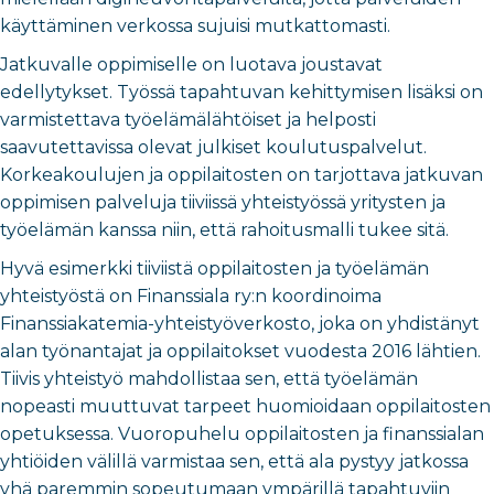
käyttäminen verkossa sujuisi mutkattomasti.
Jatkuvalle oppimiselle on luotava joustavat
edellytykset. Työssä tapahtuvan kehittymisen lisäksi on
varmistettava työelämälähtöiset ja helposti
saavutettavissa olevat julkiset koulutuspalvelut.
Korkeakoulujen ja oppilaitosten on tarjottava jatkuvan
oppimisen palveluja tiiviissä yhteistyössä yritysten ja
työelämän kanssa niin, että rahoitusmalli tukee sitä.
Hyvä esimerkki tiiviistä oppilaitosten ja työelämän
yhteistyöstä on Finanssiala ry:n koordinoima
Finanssiakatemia-yhteistyöverkosto, joka on yhdistänyt
alan työnantajat ja oppilaitokset vuodesta 2016 lähtien.
Tiivis yhteistyö mahdollistaa sen, että työelämän
nopeasti muuttuvat tarpeet huomioidaan oppilaitosten
opetuksessa. Vuoropuhelu oppilaitosten ja finanssialan
yhtiöiden välillä varmistaa sen, että ala pystyy jatkossa
yhä paremmin sopeutumaan ympärillä tapahtuviin