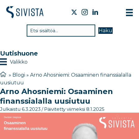
TI
Haku
VA
TY
Uutishuone
TI
Valikko
JÄ
»
Blogi
»
Arno Ahosniemi: Osaaminen finanssialalla
uusiutuu
UU
Arno Ahosniemi: Osaaminen
YH
finanssialalla uusiutuu
Julkaistu 6.3.2023
/
Päivitetty viimeksi 8.1.2025