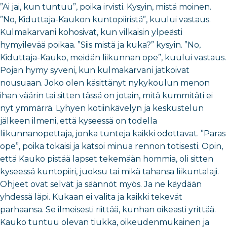
”Ai jai, kun tuntuu”, poika irvisti. Kysyin, mistä moinen.
”No, Kiduttaja-Kaukon kuntopiiristä”, kuului vastaus.
Kulmakarvani kohosivat, kun vilkaisin ylpeästi
hymyilevää poikaa. ”Siis mistä ja kuka?” kysyin. ”No,
Kiduttaja-Kauko, meidän liikunnan ope”, kuului vastaus.
Pojan hymy syveni, kun kulmakarvani jatkoivat
nousuaan. Joko olen käsittänyt nykykoulun menon
ihan väärin tai sitten tässä on jotain, mitä kummitäti ei
nyt ymmärrä. Lyhyen kotiinkävelyn ja keskustelun
jälkeen ilmeni, että kyseessä on todella
liikunnanopettaja, jonka tunteja kaikki odottavat. ”Paras
ope”, poika tokaisi ja katsoi minua rennon totisesti. Opin,
että Kauko pistää lapset tekemään hommia, oli sitten
kyseessä kuntopiiri, juoksu tai mikä tahansa liikuntalaji.
Ohjeet ovat selvät ja säännöt myös. Ja ne käydään
yhdessä läpi. Kukaan ei valita ja kaikki tekevät
parhaansa. Se ilmeisesti riittää, kunhan oikeasti yrittää.
Kauko tuntuu olevan tiukka, oikeudenmukainen ja