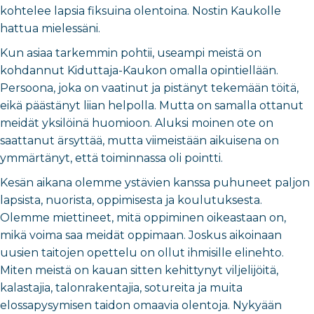
kohtelee lapsia fiksuina olentoina. Nostin Kaukolle
hattua mielessäni.
Kun asiaa tarkemmin pohtii, useampi meistä on
kohdannut Kiduttaja-Kaukon omalla opintiellään.
Persoona, joka on vaatinut ja pistänyt tekemään töitä,
eikä päästänyt liian helpolla. Mutta on samalla ottanut
meidät yksilöinä huomioon. Aluksi moinen ote on
saattanut ärsyttää, mutta viimeistään aikuisena on
ymmärtänyt, että toiminnassa oli pointti.
Kesän aikana olemme ystävien kanssa puhuneet paljon
lapsista, nuorista, oppimisesta ja koulutuksesta.
Olemme miettineet, mitä oppiminen oikeastaan on,
mikä voima saa meidät oppimaan. Joskus aikoinaan
uusien taitojen opettelu on ollut ihmisille elinehto.
Miten meistä on kauan sitten kehittynyt viljelijöitä,
kalastajia, talonrakentajia, sotureita ja muita
elossapysymisen taidon omaavia olentoja. Nykyään