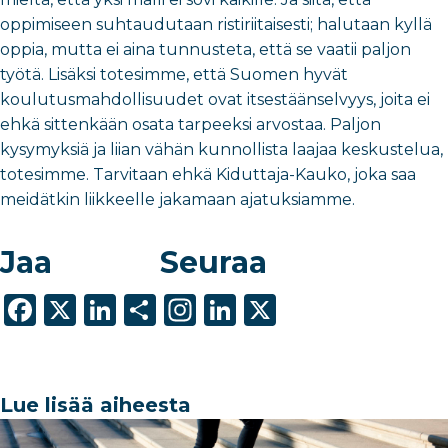
oppimiseen suhtaudutaan ristiriitaisesti; halutaan kyllä
oppia, mutta ei aina tunnusteta, että se vaatii paljon
työtä. Lisäksi totesimme, että Suomen hyvät
koulutusmahdollisuudet ovat itsestäänselvyys, joita ei
ehkä sittenkään osata tarpeeksi arvostaa. Paljon
kysymyksiä ja liian vähän kunnollista laajaa keskustelua,
totesimme. Tarvitaan ehkä Kiduttaja-Kauko, joka saa
meidätkin liikkeelle jakamaan ajatuksiamme.
Jaa
Seuraa
F
X
Li
S
In
Li
X
a
n
h
st
n
c
k
ar
a
k
e
e
e
g
e
Lue lisää aiheesta
b
dI
ra
dI