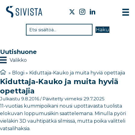
TI
Haku
VA
TY
Uutishuone
TI
Valikko
JÄ
»
Blogi
»
Kiduttaja-Kauko ja muita hyviä opettajia
Kiduttaja-Kauko ja muita hyviä
UU
opettajia
YH
Julkaistu 9.8.2016
/
Päivitetty viimeksi 29.7.2025
11-vuotias kummipoikani nousi upottavasta tuolista
elokuvan loppumusiikin saattelemana. Minulla pyöri
vieläkin 3D vauhtipätkä silmissä, mutta poika valitteli
vatsalihaksia.