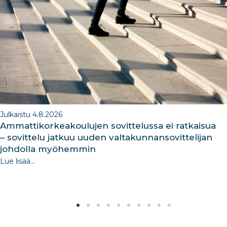
o
n
m
n
o
k
Julkaistu 4.8.2026
Ammattikorkeakoulujen sovittelussa ei ratkaisua
– sovittelu jatkuu uuden valtakunnansovittelijan
johdolla myöhemmin
Lue lisää...