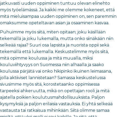
jatkuvasti uuden oppiminen tuntuu olevan elinehto
myös työelämässä. Ja kaikki me olemme kokeneet, että
mitä mieluisampaa uuden oppiminen on, sen paremmin
omaksumme opeteltavan asian ja osaaminen kasvaa.
Puhuimme myös siitä, miten opitaan; joku käsillään
tekemällä ja joku lukemalla, mutta onko siinäkään niin
selkeää rajaa? Suuri osa lapsista ja nuorista oppii sekä
tekemällä että lukemalla. Keskustelimme myös siitä,
mitä opimme koulussa ja mitä muualla, miksi
kouluviihtyvyys on Suomessa niin alhaalla ja saako
koulussa pärjätä vai onko hikipinko ikuinen leimasana,
jolla aktiiviset lannistetaan? Samassa keskustelussa
sivusimme myös sitä, korostetaanko oppimisessa
tarpeeksi ahkeruutta, mikä on opettajan rooli ja mitä
ajatella poikien koulutusmahdollisuuksista. Paljon
kysymyksiä ja paljon erilaisia vastauksia. Ei yhtä selkeää
vastausta tai ratkaisua mihinkään. Siitä olimme samaa
mieltä, että yksi malli ei sovi kaikille. Ja siitä, että