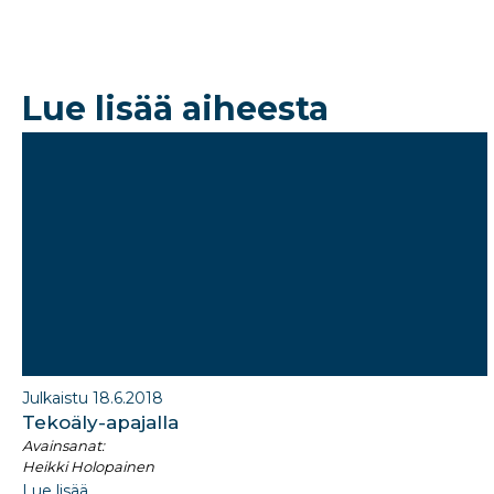
c
k
e
e
b
dI
Lue lisää aiheesta
o
n
o
k
Julkaistu 18.6.2018
Tekoäly-apajalla
Avainsanat:
Heikki Holopainen
Lue lisää...