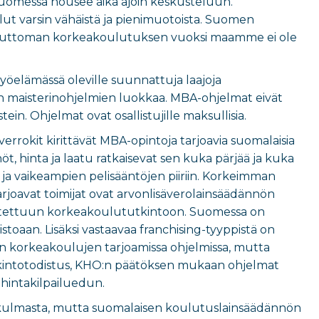
uomessa nousee aika ajoin keskusteluun.
t varsin vähäistä ja pienimuotoista. Suomen
aksuttoman korkeakoulutuksen vuoksi maamme ei ole
 työelämässä oleville suunnattuja laajoja
n maisterinohjelmien luokkaa. MBA-ohjelmat eivät
ein. Ohjelmat ovat osallistujille maksullisia.
rrokit kirittävät MBA-opintoja tarjoavia suomalaisia
t, hinta ja laatu ratkaisevat sen kuka pärjää ja kuka
 ja vaikeampien pelisääntöjen piiriin. Korkeimman
oavat toimijat ovat arvonlisäverolainsäädännön
nnustettuun korkeakoulututkintoon. Suomessa on
istoaan. Lisäksi vastaavaa franchising-tyyppistä on
en korkeakoulujen tarjoamissa ohjelmissa, mutta
utkintotodistus, KHO:n päätöksen mukaan ohjelmat
% hintakilpailuedun.
kulmasta, mutta suomalaisen koulutuslainsäädännön