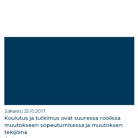
ar
a
k
e
g
e
ra
dI
m
n
Julkaistu 25.10.2017
Koulutus ja tutkimus ovat suuressa roolissa
muutokseen sopeutumisessa ja muutoksen
tekijöinä