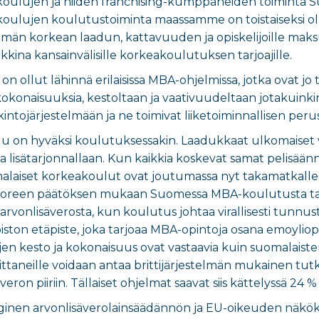
oulujen ja niiden franchising-kumppaneiden toiminta S
ulujen koulutustoiminta maassamme on toistaiseksi ollu
lmän korkean laadun, kattavuuden ja opiskelijoille m
kkina kansainvälisille korkeakoulutuksen tarjoajille.
on ollut lähinnä erilaisissa MBA-ohjelmissa, jotka ovat jo
konaisuuksia, kestoltaan ja vaativuudeltaan jotakuinki
intojärjestelmään ja ne toimivat liiketoiminnallisen perust
ilu on hyväksi koulutuksessakin. Laadukkaat ulkomaiset ve
lisätarjonnallaan. Kun kaikkia koskevat samat pelisäännö
uomalaiset korkeakoulut ovat joutumassa nyt takamatkalle
uoreen päätöksen mukaan Suomessa MBA-koulutusta tarj
 arvonlisäverosta, kun koulutus johtaa virallisesti tu
iopiston etäpiste, joka tarjoaa MBA-opintoja osana emoyliop
ojen kesto ja kokonaisuus ovat vastaavia kuin suomalaist
ttaneille voidaan antaa brittijärjestelmän mukainen t
eron piiriin. Tällaiset ohjelmat saavat siis kättelyssä 24 
ginen arvonlisäverolainsäädännön ja EU-oikeuden näkö