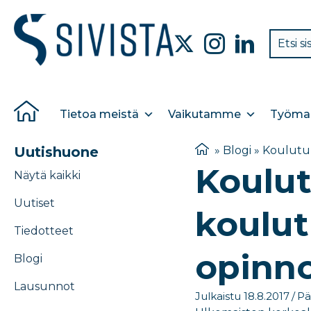
Tietoa meistä
Vaikutamme
Työmar
Uutishuone
»
Blogi
»
Koulutuk
Koulut
Näytä kaikki
Uutiset
koulut
Tiedotteet
opinno
Blogi
Lausunnot
Julkaistu 18.8.2017
/
Pä