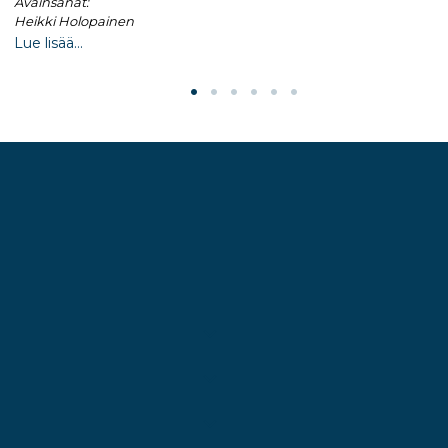
Avainsanat:
Heikki Holopainen
Lue lisää...