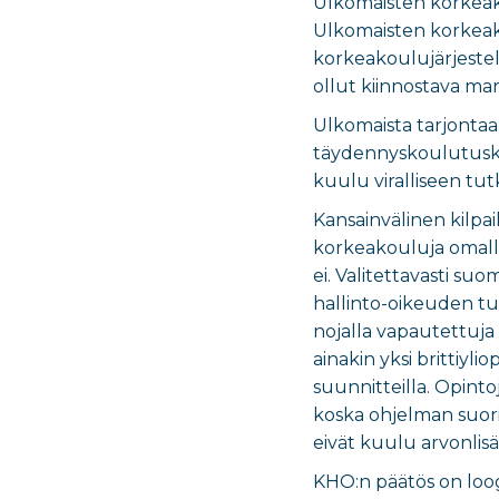
Ulkomaisten korkeak
Ulkomaisten korkeako
korkeakoulujärjeste
ollut kiinnostava mar
Ulkomaista tarjontaa 
täydennyskoulutusko
kuulu viralliseen tutk
Kansainvälinen kilpa
korkeakouluja omalla 
ei. Valitettavasti s
hallinto-oikeuden t
nojalla vapautettuja
ainakin yksi brittiyl
suunnitteilla. Opint
koska ohjelman suori
eivät kuulu arvonlisäv
KHO:n päätös on loo