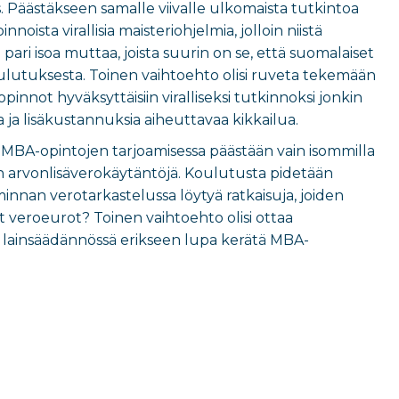
 Päästäkseen samalle viivalle ulkomaista tutkintoa
ista virallisia maisteriohjelmia, jolloin niistä
pari isoa muttaa, joista suurin on se, että suomalaiset
ulutuksesta. Toinen vaihtoehto olisi ruveta tekemään
nnot hyväksyttäisiin viralliseksi tutkinnoksi jonkin
ja lisäkustannuksia aiheuttavaa kikkailua.
MBA-opintojen tarjoamisessa päästään vain isommilla
nnan arvonlisäverokäytäntöjä. Koulutusta pidetään
innan verotarkastelussa löytyä ratkaisuja, joiden
t veroeurot? Toinen vaihtoehto olisi ottaa
aa lainsäädännössä erikseen lupa kerätä MBA-