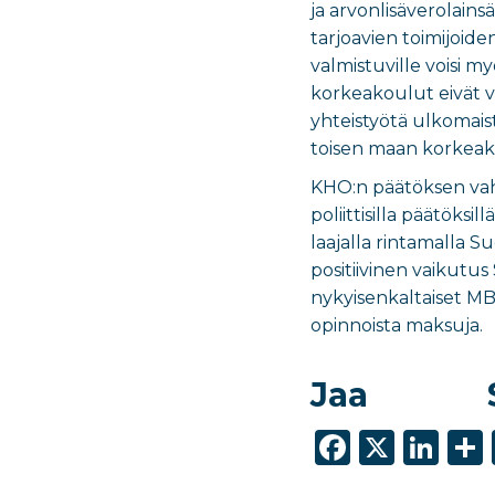
ja arvonlisäverolain
tarjoavien toimijoide
valmistuville voisi m
korkeakoulut eivät v
yhteistyötä ulkomaist
toisen maan korkeako
KHO:n päätöksen vahv
poliittisilla päätöks
laajalla rintamalla 
positiivinen vaikutu
nykyisenkaltaiset MBA
opinnoista maksuja.
Jaa
F
X
Li
a
n