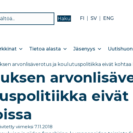
FI
SV
ENG
Haku
kkinat
Tietoa alasta
Jäsenyys
Uutishuon
sen arvonlisäverotus ja koulutuspolitiikka eivät kohta
uksen arvonlisäve
uspolitiikka eivä
issa
ivitetty viimeksi 7.11.2018