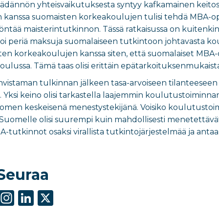
säädännön yhteisvaikutuksesta syntyy kafkamainen keitos.
n kanssa suomaisten korkeakoulujen tulisi tehdä MBA-opinno
yöntää maisterintutkinnon. Tässä ratkaisussa on kuitenkin 
oi periä maksuja suomalaiseen tutkintoon johtavasta ko
en korkeakoulujen kanssa siten, että suomalaiset MBA-opi
ulussa. Tämä taas olisi erittäin epätarkoituksenmukaista 
istaman tulkinnan jälkeen tasa-arvoiseen tilanteeseen 
illä. Yksi keino olisi tarkastella laajemmin koulutustoimi
Suomen keskeisenä menestystekijänä. Voisiko koulutustoim
s Suomelle olisi suurempi kuin mahdollisesti menetettävä
-tutkinnot osaksi virallista tutkintojärjestelmää ja ant
Seuraa
S
In
Li
X
h
st
n