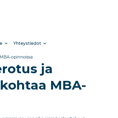
e
Yhteystiedot
a MBA-opinnoissa
rotus ja
t kohtaa MBA-