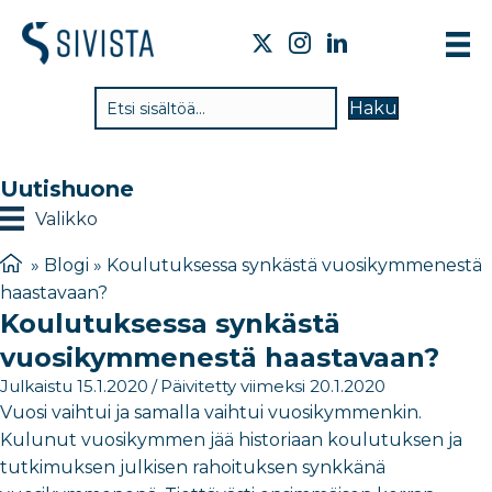
TI
Haku
VA
TY
Uutishuone
TI
Valikko
JÄ
»
Blogi
»
Koulutuksessa synkästä vuosikymmenestä
haastavaan?
UU
Koulutuksessa synkästä
YH
vuosikymmenestä haastavaan?
Julkaistu 15.1.2020
/
Päivitetty viimeksi 20.1.2020
Vuosi vaihtui ja samalla vaihtui vuosikymmenkin.
Kulunut vuosikymmen jää historiaan koulutuksen ja
tutkimuksen julkisen rahoituksen synkkänä