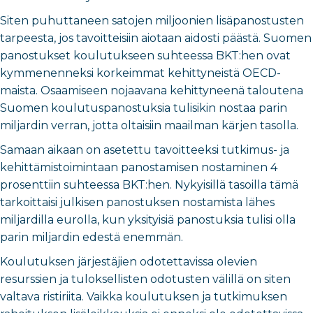
Siten puhuttaneen satojen miljoonien lisäpanostusten
tarpeesta, jos tavoitteisiin aiotaan aidosti päästä. Suomen
panostukset koulutukseen suhteessa BKT:hen ovat
kymmenenneksi korkeimmat kehittyneistä OECD-
maista. Osaamiseen nojaavana kehittyneenä taloutena
Suomen koulutuspanostuksia tulisikin nostaa parin
miljardin verran, jotta oltaisiin maailman kärjen tasolla.
Samaan aikaan on asetettu tavoitteeksi tutkimus- ja
kehittämistoimintaan panostamisen nostaminen 4
prosenttiin suhteessa BKT:hen. Nykyisillä tasoilla tämä
tarkoittaisi julkisen panostuksen nostamista lähes
miljardilla eurolla, kun yksityisiä panostuksia tulisi olla
parin miljardin edestä enemmän.
Koulutuksen järjestäjien odotettavissa olevien
resurssien ja tuloksellisten odotusten välillä on siten
valtava ristiriita. Vaikka koulutuksen ja tutkimuksen