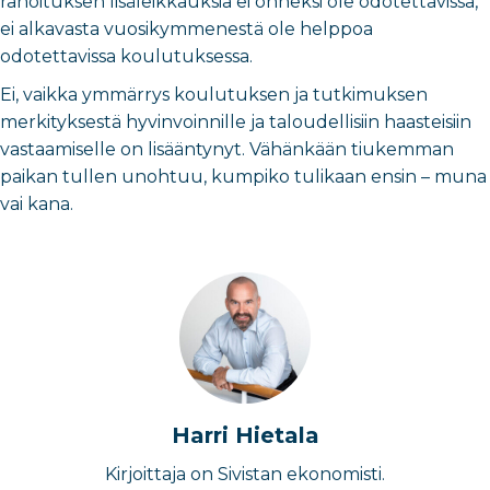
rahoituksen lisäleikkauksia ei onneksi ole odotettavissa,
ei alkavasta vuosikymmenestä ole helppoa
odotettavissa koulutuksessa.
Ei, vaikka ymmärrys koulutuksen ja tutkimuksen
merkityksestä hyvinvoinnille ja taloudellisiin haasteisiin
vastaamiselle on lisääntynyt. Vähänkään tiukemman
paikan tullen unohtuu, kumpiko tulikaan ensin – muna
vai kana.
Harri Hietala
Kirjoittaja on Sivistan ekonomisti.