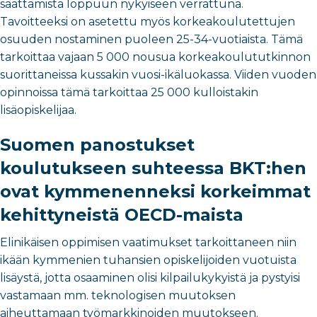
saattamista loppuun nykyiseen verrattuna.
Tavoitteeksi on asetettu myös korkeakoulutettujen
osuuden nostaminen puoleen 25-34-vuotiaista. Tämä
tarkoittaa vajaan 5 000 nousua korkeakoulututkinnon
suorittaneissa kussakin vuosi-ikäluokassa. Viiden vuoden
opinnoissa tämä tarkoittaa 25 000 kulloistakin
lisäopiskelijaa.
Suomen panostukset
koulutukseen suhteessa BKT:hen
ovat kymmenenneksi korkeimmat
kehittyneistä OECD-maista
Elinikäisen oppimisen vaatimukset tarkoittaneen niin
ikään kymmenien tuhansien opiskelijoiden vuotuista
lisäystä, jotta osaaminen olisi kilpailukykyistä ja pystyisi
vastamaan mm. teknologisen muutoksen
aiheuttamaan työmarkkinoiden muutokseen.