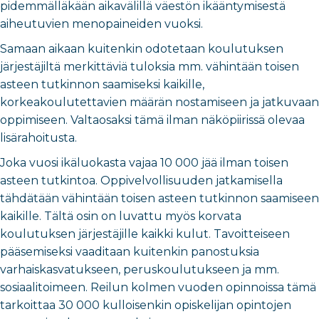
pidemmälläkään aikavälillä väestön ikääntymisestä
aiheutuvien menopaineiden vuoksi.
Samaan aikaan kuitenkin odotetaan koulutuksen
järjestäjiltä merkittäviä tuloksia mm. vähintään toisen
asteen tutkinnon saamiseksi kaikille,
korkeakoulutettavien määrän nostamiseen ja jatkuvaan
oppimiseen. Valtaosaksi tämä ilman näköpiirissä olevaa
lisärahoitusta.
Joka vuosi ikäluokasta vajaa 10 000 jää ilman toisen
asteen tutkintoa. Oppivelvollisuuden jatkamisella
tähdätään vähintään toisen asteen tutkinnon saamiseen
kaikille. Tältä osin on luvattu myös korvata
koulutuksen järjestäjille kaikki kulut. Tavoitteiseen
pääsemiseksi vaaditaan kuitenkin panostuksia
varhaiskasvatukseen, peruskoulutukseen ja mm.
sosiaalitoimeen. Reilun kolmen vuoden opinnoissa tämä
tarkoittaa 30 000 kulloisenkin opiskelijan opintojen