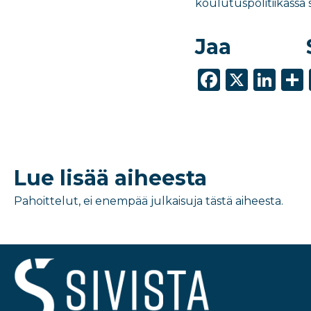
koulutuspolitiikassa 
Jaa
F
X
Li
a
n
c
k
e
e
b
dI
Lue lisää aiheesta
o
n
Pahoittelut, ei enempää julkaisuja tästä aiheesta.
o
k