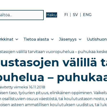
FI
SV
ENG
Haku
kkinat
Tietoa alasta
Jäsenyys
Uutishuon
tasojen välillä tarvitaan vuoropuhelua – puhukaa kes
ustasojen välillä 
puhelua – puhuka
ivitetty viimeksi 16.11.2018
sen taso, työurien pituus, elinikäinen oppiminen. Vaikeita ja
sallistuvien osuus väestöstä, tai koulutustason nosto, es
toisen asteen ammatillisen koulutuksen uudistus, tai luk