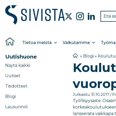
Tietoa meistä
Vaikutamme
Työmar
Uutishuone
»
Blogi
»
Koulutus
Koulut
Näytä kaikki
Uutiset
vuoro
Tiedotteet
Julkaistu 31.10.2017
/
Pä
Blogi
Työllisyysaste. Osaami
Lausunnot
korkeakoulutukseen o
lanseerata vaikkapa 