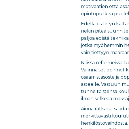
motivaation että osa
opintoputkea puolell
Edellä esitetyn kalt
nekin pitää suunnitel
paljoa edistä teknii
jotka myöhemmin hel
vain tiettyyn määrää
Näissä reformeissa tu
Valinnaiset opinnot k
osaamistasosta ja op
asteelle. Vastuun mu
tunne toistensa koulu
ilman selkeää maksajaa
Ainoa ratkaisu saada 
merkittävästi koulutu
henkilöstövaihdosta. 