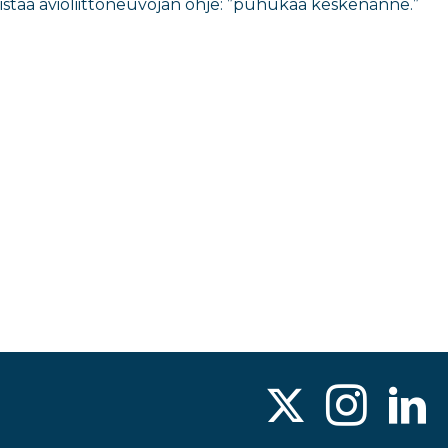
 muistaa avioliittoneuvojan ohje: ”puhukaa keskenänne.”