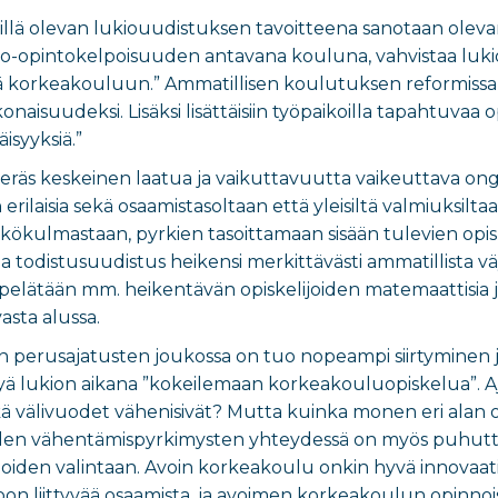
llä olevan lukiouudistuksen tavoitteena sanotaan olevan 
o-opintokelpoisuuden antavana kouluna, vahvistaa lukio
stä korkeakouluun.” Ammatillisen koulutuksen reformissa 
onaisuudeksi. Lisäksi lisättäisiin työpaikoilla tapahtuvaa o
isyyksiä.”
räs keskeinen laatua ja vaikuttavuutta vaikeuttava ong
n erilaisia sekä osaamistasoltaan että yleisiltä valmiuksil
kulmastaan, pyrkien tasoittamaan sisään tulevien opiske
 todistusuudistus heikensi merkittävästi ammatillista v
pelätään mm. heikentävän opiskelijoiden matemaattisia ja
sta alussa.
 perusajatusten joukossa on tuo nopeampi siirtyminen j
ystyä lukion aikana ”kokeilemaan korkeakouluopiskelua”.
ä välivuodet vähenisivät? Mutta kuinka monen eri alan opi
iden vähentämispyrkimysten yhteydessä on myös puhut
oiden valintaan. Avoin korkeakoulu onkin hyvä innovaati
n liittyvää osaamista, ja avoimen korkeakoulun opinnois