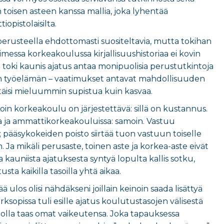
toisen asteen kanssa mallia, joka lyhentää
pistolaisilta.
rusteella ehdottomasti suositeltavia, mutta tokihan
imessa korkeakoulussa kirjallisuushistoriaa ei kovin
 toki kaunis ajatus antaa monipuolisia perustutkintoja
 työelämän – vaatimukset antavat mahdollisuuden
itäisi mieluummin supistua kuin kasvaa.
voin korkeakoulu on järjestettävä: sillä on kustannus.
ssa ja ammattikorkeakouluissa: samoin. Vastuu
pääsykokeiden poisto siirtää tuon vastuun toiselle
Ja mikäli perusaste, toinen aste ja korkea-aste eivät
a kauniista ajatuksesta syntyä lopulta kallis sotku,
ta kaikilla tasoilla yhtä aikaa.
ulos olisi nähdäkseni joillain keinoin saada lisättyä
sopissa tuli esille ajatus koulutustasojen välisestä
in olla taas omat vaikeutensa. Joka tapauksessa