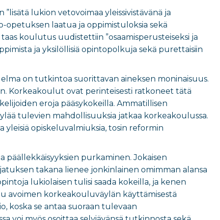
”lisätä lukion vetovoimaa yleissivistävänä ja
-opetuksen laatua ja oppimistuloksia sekä
taas koulutus uudistettiin ”osaamisperusteiseksi ja
ppimista ja yksilöllisiä opintopolkuja sekä purettaisiin
elma on tutkintoa suorittavan aineksen moninaisuus.
taan. Korkeakoulut ovat perinteisesti ratkoneet tätä
lijoiden eroja pääsykokeilla. Ammatillisen
äylää tulevien mahdollisuuksia jatkaa korkeakoulussa.
 yleisiä opiskeluvalmiuksia, tosin reformin
a päällekkäisyyksien purkaminen. Jokaisen
 Ajatuksen takana lienee jonkinlainen omimman alansa
ntoja lukiolaisen tulisi saada kokeilla, ja kenen
tu avoimen korkeakouluväylän käyttämisestä
o, koska se antaa suoraan tulevaan
sa voi myös osoittaa selviävänsä tutkinnosta sekä