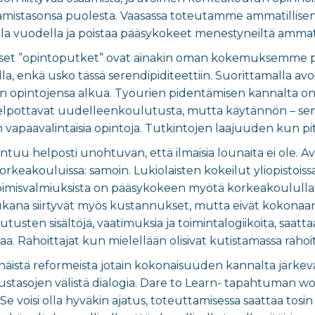
amistasonsa puolesta. Vaasassa toteutamme ammatillisen 
a vuodella ja poistaa pääsykokeet menestyneiltä ammattio
aiset ”opintoputket” ovat ainakin oman kokemuksemme pe
la, enkä usko tässä serendipiditeettiin. Suorittamalla avo
kan opintojensa alkua. Työurien pidentämisen kannalta on
pottavat uudelleenkoulutusta, mutta käytännön – sen
n vapaavalintaisia opintoja. Tutkintojen laajuuden kun p
ntuu helposti unohtuvan, että ilmaisia lounaita ei ole. A
orkeakouluissa: samoin. Lukiolaisten kokeilut yliopistoi
pimisvalmiuksista on pääsykokeen myötä korkeakoululla; 
kana siirtyvät myös kustannukset, mutta eivät kokonaan. 
tusten sisältöjä, vaatimuksia ja toimintalogiikoita, saatta
. Rahoittajat kun mielellään olisivat kutistamassa rahoitus
näistä reformeista jotain kokonaisuuden kannalta järkevää 
stasojen välistä dialogia. Dare to Learn- tapahtuman work
Se voisi olla hyväkin ajatus, toteuttamisessa saattaa tos