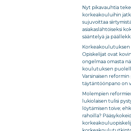
Nyt pikavauhtia tekei
korkeakouluihin jatk
sujuvoittaa siirtymi
asiakaslähtöiseksi kok
sääntelyä ja päällekkä
Korkeakoulutuksen e
Opiskelijat ovat kovi
ongelmaa omasta näkö
koulutuksen puolella
Varsinaisen reformin 
täytäntöönpano on va
Molempien reformien
lukiolaisen tulisi p
löytämisen toive; ehk
rahoilla? Pääsykoke
korkeakouluopiskelij
korkeakoulututkintoo