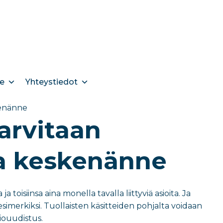
e
Yhteystiedot
kenänne
tarvitaan
a keskenänne
 toisiinsa aina monella tavalla liittyviä asioita. Ja
imerkiksi. Tuollaisten käsitteiden pohjalta voidaan
iouudistus.