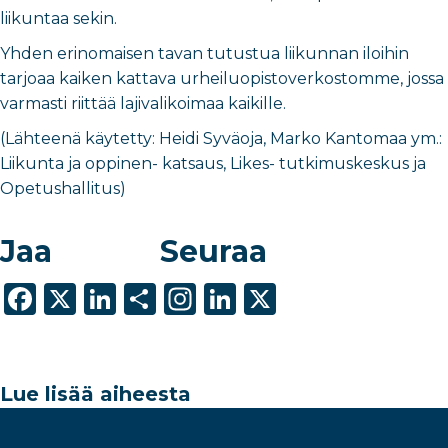
liikuntaa sekin.
Yhden erinomaisen tavan tutustua liikunnan iloihin
tarjoaa kaiken kattava urheiluopistoverkostomme, jossa
varmasti riittää lajivalikoimaa kaikille.
(Lähteenä käytetty: Heidi Syväoja, Marko Kantomaa ym.:
Liikunta ja oppinen- katsaus, Likes- tutkimuskeskus ja
Opetushallitus)
Jaa
Seuraa
F
X
Li
S
In
Li
X
a
n
h
st
n
c
k
ar
a
k
e
e
e
g
e
Lue lisää aiheesta
b
dI
ra
dI