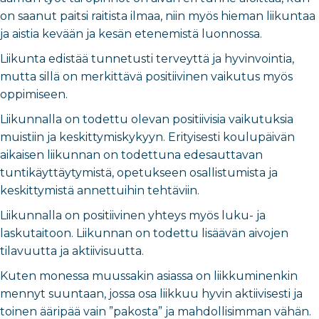
on saanut paitsi raitista ilmaa, niin myös hieman liikuntaa
ja aistia kevään ja kesän etenemistä luonnossa.
Liikunta edistää tunnetusti terveyttä ja hyvinvointia,
mutta sillä on merkittävä positiivinen vaikutus myös
oppimiseen.
Liikunnalla on todettu olevan positiivisia vaikutuksia
muistiin ja keskittymiskykyyn. Erityisesti koulupäivän
aikaisen liikunnan on todettuna edesauttavan
tuntikäyttäytymistä, opetukseen osallistumista ja
keskittymistä annettuihin tehtäviin.
Liikunnalla on positiivinen yhteys myös luku- ja
laskutaitoon. Liikunnan on todettu lisäävän aivojen
tilavuutta ja aktiivisuutta.
Kuten monessa muussakin asiassa on liikkuminenkin
mennyt suuntaan, jossa osa liikkuu hyvin aktiivisesti ja
toinen ääripää vain ”pakosta” ja mahdollisimman vähän.