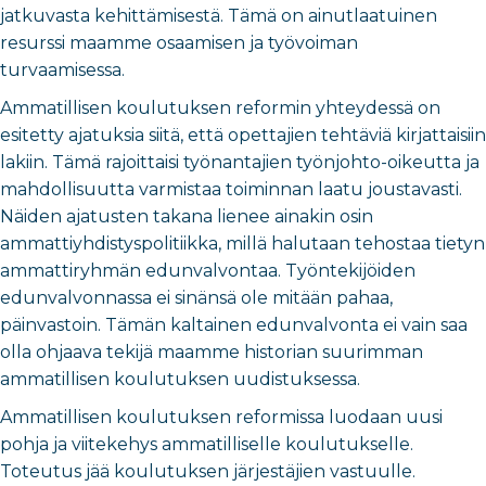
jatkuvasta kehittämisestä. Tämä on ainutlaatuinen
resurssi maamme osaamisen ja työvoiman
turvaamisessa.
Ammatillisen koulutuksen reformin yhteydessä on
esitetty ajatuksia siitä, että opettajien tehtäviä kirjattaisiin
lakiin. Tämä rajoittaisi työnantajien työnjohto-oikeutta ja
mahdollisuutta varmistaa toiminnan laatu joustavasti.
Näiden ajatusten takana lienee ainakin osin
ammattiyhdistyspolitiikka, millä halutaan tehostaa tietyn
ammattiryhmän edunvalvontaa. Työntekijöiden
edunvalvonnassa ei sinänsä ole mitään pahaa,
päinvastoin. Tämän kaltainen edunvalvonta ei vain saa
olla ohjaava tekijä maamme historian suurimman
ammatillisen koulutuksen uudistuksessa.
Ammatillisen koulutuksen reformissa luodaan uusi
pohja ja viitekehys ammatilliselle koulutukselle.
Toteutus jää koulutuksen järjestäjien vastuulle.