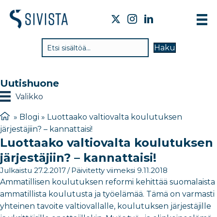
TI
Haku
VA
TY
Uutishuone
TI
Valikko
JÄ
»
Blogi
»
Luottaako valtiovalta koulutuksen
järjestäjiin? – kannattaisi!
UU
Luottaako valtiovalta koulutuksen
YH
järjestäjiin? – kannattaisi!
Julkaistu 27.2.2017
/
Päivitetty viimeksi 9.11.2018
Ammatillisen koulutuksen reformi kehittää suomalaista
ammatillista koulutusta ja työelämää. Tämä on varmasti
yhteinen tavoite valtiovallalle, koulutuksen järjestäjille