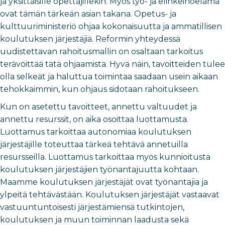
ja yksittäisille opettajillekin. Myös työ- ja elinkeinoelämä
ovat tämän tärkeän asian takana. Opetus- ja
kulttuuriministeriö ohjaa kokonaisuutta ja ammatillisen
koulutuksen järjestäjiä. Reformin yhteydessä
uudistettavan rahoitusmallin on osaltaan tarkoitus
terävöittää tätä ohjaamista. Hyvä näin, tavoitteiden tulee
olla selkeät ja haluttua toimintaa saadaan usein aikaan
tehokkaimmin, kun ohjaus sidotaan rahoitukseen.
Kun on asetettu tavoitteet, annettu valtuudet ja
annettu resurssit, on aika osoittaa luottamusta.
Luottamus tarkoittaa autonomiaa koulutuksen
järjestäjille toteuttaa tärkeä tehtävä annetuilla
resursseilla. Luottamus tarkoittaa myös kunnioitusta
koulutuksen järjestäjien työnantajuutta kohtaan.
Maamme koulutuksen järjestäjät ovat työnantajia ja
ylpeitä tehtävästään. Koulutuksen järjestäjät vastaavat
vastuuntuntoisesti järjestämiensä tutkintojen,
koulutuksen ja muun toiminnan laadusta sekä