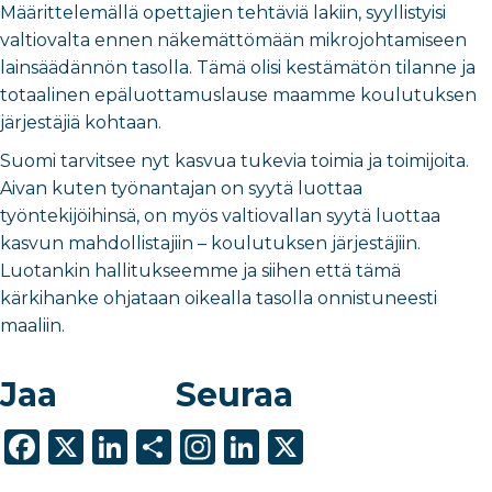
Määrittelemällä opettajien tehtäviä lakiin, syyllistyisi
valtiovalta ennen näkemättömään mikrojohtamiseen
lainsäädännön tasolla. Tämä olisi kestämätön tilanne ja
totaalinen epäluottamuslause maamme koulutuksen
järjestäjiä kohtaan.
Suomi tarvitsee nyt kasvua tukevia toimia ja toimijoita.
Aivan kuten työnantajan on syytä luottaa
työntekijöihinsä, on myös valtiovallan syytä luottaa
kasvun mahdollistajiin – koulutuksen järjestäjiin.
Luotankin hallitukseemme ja siihen että tämä
kärkihanke ohjataan oikealla tasolla onnistuneesti
maaliin.
Jaa
Seuraa
F
X
Li
S
In
Li
X
a
n
h
st
n