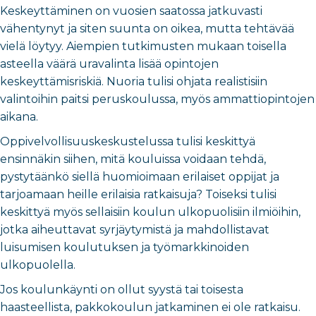
Keskeyttäminen on vuosien saatossa jatkuvasti
vähentynyt ja siten suunta on oikea, mutta tehtävää
vielä löytyy. Aiempien tutkimusten mukaan toisella
asteella väärä uravalinta lisää opintojen
keskeyttämisriskiä. Nuoria tulisi ohjata realistisiin
valintoihin paitsi peruskoulussa, myös ammattiopintojen
aikana.
Oppivelvollisuuskeskustelussa tulisi keskittyä
ensinnäkin siihen, mitä kouluissa voidaan tehdä,
pystytäänkö siellä huomioimaan erilaiset oppijat ja
tarjoamaan heille erilaisia ratkaisuja? Toiseksi tulisi
keskittyä myös sellaisiin koulun ulkopuolisiin ilmiöihin,
jotka aiheuttavat syrjäytymistä ja mahdollistavat
luisumisen koulutuksen ja työmarkkinoiden
ulkopuolella.
Jos koulunkäynti on ollut syystä tai toisesta
haasteellista, pakkokoulun jatkaminen ei ole ratkaisu.