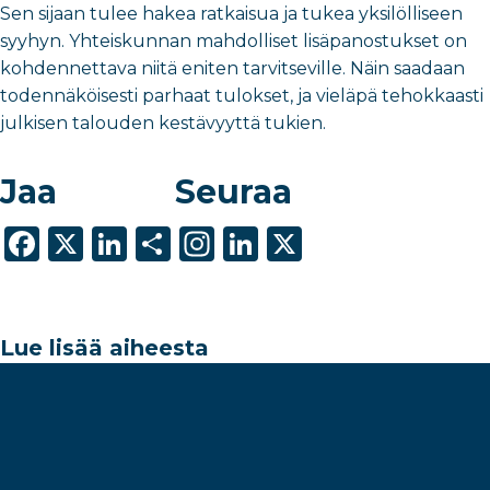
Sen sijaan tulee hakea ratkaisua ja tukea yksilölliseen
syyhyn. Yhteiskunnan mahdolliset lisäpanostukset on
kohdennettava niitä eniten tarvitseville. Näin saadaan
todennäköisesti parhaat tulokset, ja vieläpä tehokkaasti
julkisen talouden kestävyyttä tukien.
Jaa
Seuraa
F
X
Li
S
In
Li
X
a
n
h
st
n
c
k
ar
a
k
e
e
e
g
e
Lue lisää aiheesta
b
dI
ra
dI
o
n
m
n
o
k