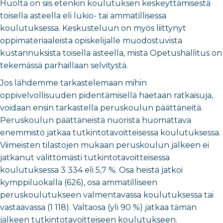
Huolta on siis etenkin koulutuksen keskeyttämisestä
toisella asteella eli lukio- tai ammatillisessa
koulutuksessa. Keskusteluun on myös liittynyt
oppimateriaaleista opiskelijalle muodostuvista
kustannuksista toisella asteella, mistä Opetushallitus on
tekemässä parhaillaan selvitystä.
Jos lähdemme tarkastelemaan mihin
oppivelvollisuuden pidentämisellä haetaan ratkaisuja,
voidaan ensin tarkastella peruskoulun päättäneitä.
Peruskoulun päättäneistä nuorista huomattava
enemmistö jatkaa tutkintotavoitteisessa koulutuksessa.
Viimeisten tilastojen mukaan peruskoulun jälkeen ei
jatkanut välittömästi tutkintotavoitteisessa
koulutuksessa 3 334 eli 5,7 %. Osa heistä jatkoi
kymppiluokalla (626), osa ammatilliseen
peruskoulutukseen valmentavassa koulutuksessa tai
vastaavassa (1 118). Valtaosa (yli 90 %) jatkaa tämän
jälkeen tutkintotavoitteiseen koulutukseen.