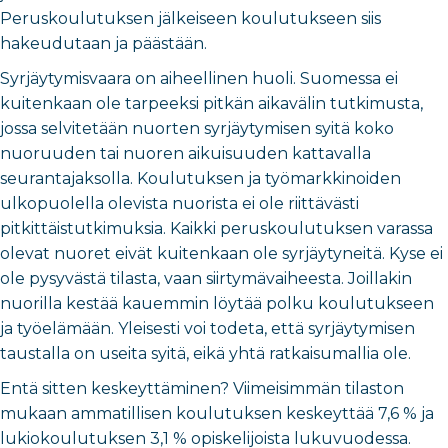
Peruskoulutuksen jälkeiseen koulutukseen siis
hakeudutaan ja päästään.
Syrjäytymisvaara on aiheellinen huoli. Suomessa ei
kuitenkaan ole tarpeeksi pitkän aikavälin tutkimusta,
jossa selvitetään nuorten syrjäytymisen syitä koko
nuoruuden tai nuoren aikuisuuden kattavalla
seurantajaksolla. Koulutuksen ja työmarkkinoiden
ulkopuolella olevista nuorista ei ole riittävästi
pitkittäistutkimuksia. Kaikki peruskoulutuksen varassa
olevat nuoret eivät kuitenkaan ole syrjäytyneitä. Kyse ei
ole pysyvästä tilasta, vaan siirtymävaiheesta. Joillakin
nuorilla kestää kauemmin löytää polku koulutukseen
ja työelämään. Yleisesti voi todeta, että syrjäytymisen
taustalla on useita syitä, eikä yhtä ratkaisumallia ole.
Entä sitten keskeyttäminen? Viimeisimmän tilaston
mukaan ammatillisen koulutuksen keskeyttää 7,6 % ja
lukiokoulutuksen 3,1 % opiskelijoista lukuvuodessa.