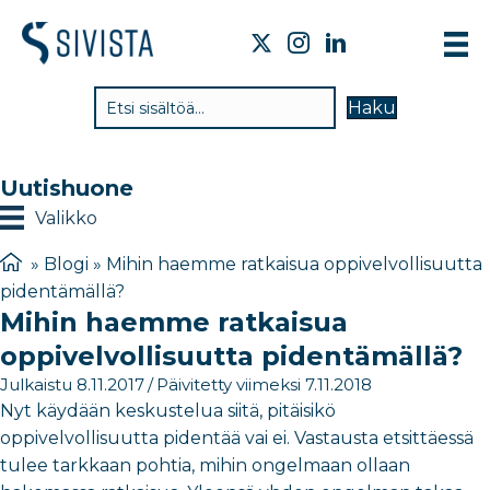
TI
Haku
VA
TY
Uutishuone
TI
Valikko
JÄ
»
Blogi
»
Mihin haemme ratkaisua oppivelvollisuutta
pidentämällä?
UU
Mihin haemme ratkaisua
YH
oppivelvollisuutta pidentämällä?
Julkaistu 8.11.2017
/
Päivitetty viimeksi 7.11.2018
Nyt käydään keskustelua siitä, pitäisikö
oppivelvollisuutta pidentää vai ei. Vastausta etsittäessä
tulee tarkkaan pohtia, mihin ongelmaan ollaan