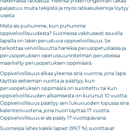
hakemassa ratkaisua. Yleensä yhden ongelman takaa
paljastuu muita tekijöitä ja myös ratkaisukeinoja löytyy
useita.
Mistä siis puhumme, kun puhumme
oppivelvollisuudesta? Suomessa vakituisesti asuvilla
lapsilla on lakiin perustuva oppivelvollisuus. Se
tarkoittaa velvollisuutta hankkia perusopetuslaissa ja
perusopetuksen opetussuunnitelman perusteissa
määritelty perusopetuksen oppimäärä.
Oppivelvollisuus alkaa yleensä sinä vuonna, jona lapsi
täyttää seitsemän vuotta ja päättyy, kun
perusopetuksen oppimäärä on suoritettu tai kun
oppivelvollisuuden alkamisesta on kulunut 10 vuotta.
Oppivelvollisuus päättyy sen lukuvuoden lopussa sinä
kalenterivuotena, jona nuori täyttää 17 vuotta.
Oppivelvollisuus ei siis pääty 17-vuotispäivänä.
Suomessa lähes kaikki lapset (99,7 %) suorittavat