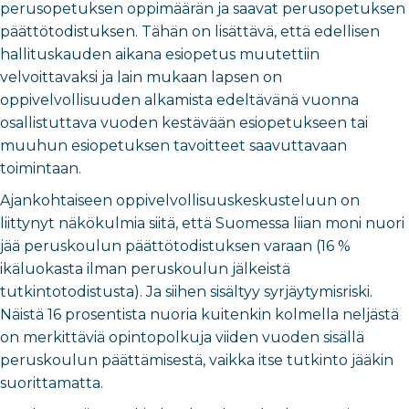
perusopetuksen oppimäärän ja saavat perusopetuksen
päättötodistuksen. Tähän on lisättävä, että edellisen
hallituskauden aikana esiopetus muutettiin
velvoittavaksi ja lain mukaan lapsen on
oppivelvollisuuden alkamista edeltävänä vuonna
osallistuttava vuoden kestävään esiopetukseen tai
muuhun esiopetuksen tavoitteet saavuttavaan
toimintaan.
Ajankohtaiseen oppivelvollisuuskeskusteluun on
liittynyt näkökulmia siitä, että Suomessa liian moni nuori
jää peruskoulun päättötodistuksen varaan (16 %
ikäluokasta ilman peruskoulun jälkeistä
tutkintotodistusta). Ja siihen sisältyy syrjäytymisriski.
Näistä 16 prosentista nuoria kuitenkin kolmella neljästä
on merkittäviä opintopolkuja viiden vuoden sisällä
peruskoulun päättämisestä, vaikka itse tutkinto jääkin
suorittamatta.