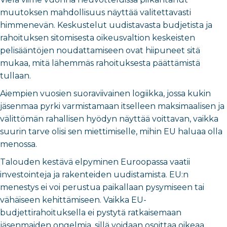
muutoksen mahdollisuus näyttää valitettavasti
himmenevän. Keskustelut uudistavasta budjetista ja
rahoituksen sitomisesta oikeusvaltion keskeisten
pelisääntöjen noudattamiseen ovat hiipuneet sitä
mukaa, mitä lähemmäs rahoituksesta päättämistä
tullaan.
Aiempien vuosien suoraviivainen logiikka, jossa kukin
jäsenmaa pyrki varmistamaan itselleen maksimaalisen ja
välittömän rahallisen hyödyn näyttää voittavan, vaikka
suurin tarve olisi sen miettimiselle, mihin EU haluaa olla
menossa.
Talouden kestävä elpyminen Euroopassa vaatii
investointeja ja rakenteiden uudistamista. EU:n
menestys ei voi perustua paikallaan pysymiseen tai
vähäiseen kehittämiseen. Vaikka EU-
budjettirahoituksella ei pystytä ratkaisemaan
jäsenmaiden ongelmia, sillä voidaan osoittaa oikeaa