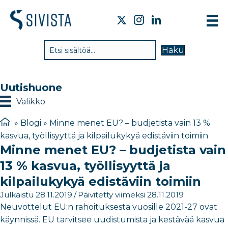
TI
Haku
VA
TY
Uutishuone
TI
Valikko
JÄ
»
Blogi
»
Minne menet EU? – budjetista vain 13 %
kasvua, työllisyyttä ja kilpailukykyä edistäviin toimiin
UU
Minne menet EU? – budjetista vain
YH
13 % kasvua, työllisyyttä ja
kilpailukykyä edistäviin toimiin
Julkaistu 28.11.2019
/
Päivitetty viimeksi 28.11.2019
Neuvottelut EU:n rahoituksesta vuosille 2021-27 ovat
käynnissä. EU tarvitsee uudistumista ja kestävää kasvua