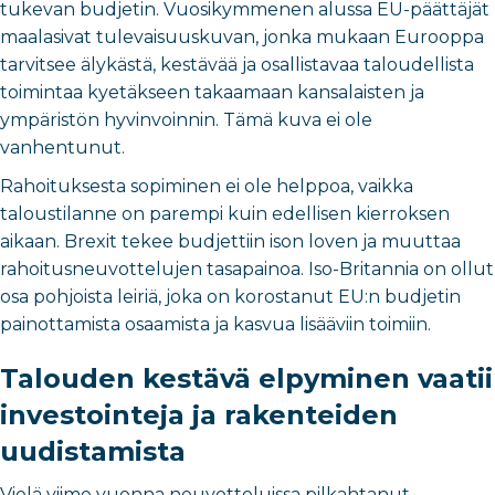
tukevan budjetin. Vuosikymmenen alussa EU-päättäjät
maalasivat tulevaisuuskuvan, jonka mukaan Eurooppa
tarvitsee älykästä, kestävää ja osallistavaa taloudellista
toimintaa kyetäkseen takaamaan kansalaisten ja
ympäristön hyvinvoinnin. Tämä kuva ei ole
vanhentunut.
Rahoituksesta sopiminen ei ole helppoa, vaikka
taloustilanne on parempi kuin edellisen kierroksen
aikaan. Brexit tekee budjettiin ison loven ja muuttaa
rahoitusneuvottelujen tasapainoa. Iso-Britannia on ollut
osa pohjoista leiriä, joka on korostanut EU:n budjetin
painottamista osaamista ja kasvua lisääviin toimiin.
Talouden kestävä elpyminen vaatii
investointeja ja rakenteiden
uudistamista
Vielä viime vuonna neuvotteluissa pilkahtanut