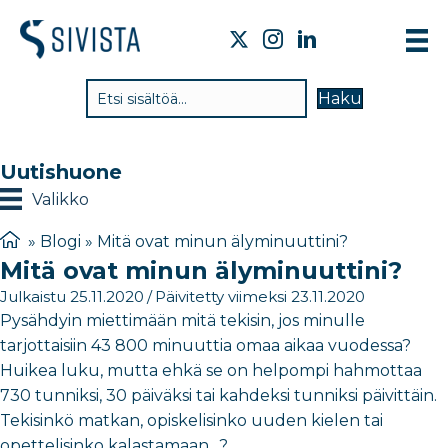
TI
Haku
VA
TY
Uutishuone
TI
Valikko
JÄ
»
Blogi
»
Mitä ovat minun älyminuuttini?
Mitä ovat minun älyminuuttini?
UU
Julkaistu 25.11.2020
/
Päivitetty viimeksi 23.11.2020
YH
Pysähdyin miettimään mitä tekisin, jos minulle
tarjottaisiin 43 800 minuuttia omaa aikaa vuodessa?
Huikea luku, mutta ehkä se on helpompi hahmottaa
730 tunniksi, 30 päiväksi tai kahdeksi tunniksi päivittäin.
Tekisinkö matkan, opiskelisinko uuden kielen tai
opettelisinko kalastamaan…?