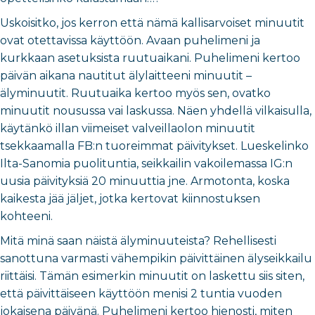
Uskoisitko, jos kerron että nämä kallisarvoiset minuutit
ovat otettavissa käyttöön. Avaan puhelimeni ja
kurkkaan asetuksista ruutuaikani. Puhelimeni kertoo
päivän aikana nautitut älylaitteeni minuutit –
älyminuutit. Ruutuaika kertoo myös sen, ovatko
minuutit nousussa vai laskussa. Näen yhdellä vilkaisulla,
käytänkö illan viimeiset valveillaolon minuutit
tsekkaamalla FB:n tuoreimmat päivitykset. Lueskelinko
Ilta-Sanomia puolituntia, seikkailin vakoilemassa IG:n
uusia päivityksiä 20 minuuttia jne. Armotonta, koska
kaikesta jää jäljet, jotka kertovat kiinnostuksen
kohteeni.
Mitä minä saan näistä älyminuuteista? Rehellisesti
sanottuna varmasti vähempikin päivittäinen älyseikkailu
riittäisi. Tämän esimerkin minuutit on laskettu siis siten,
että päivittäiseen käyttöön menisi 2 tuntia vuoden
jokaisena päivänä. Puhelimeni kertoo hienosti, miten