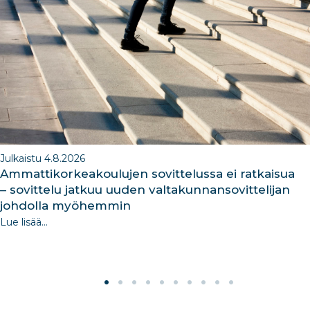
o
n
m
n
o
k
Julkaistu 4.8.2026
Ammattikorkeakoulujen sovittelussa ei ratkaisua
– sovittelu jatkuu uuden valtakunnansovittelijan
johdolla myöhemmin
Lue lisää...