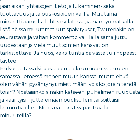
jaan aikani yhteisöjen, tieto ja lukeminen- sekä
tuottavuus ja talous -osioiden välillä. Muutama
minuutti aamulla lehteä selatessa, vähän työmatkalla
lisää, töissä muutamat uutispäivitykset, Twitteriäkin on
seurattava ja vähän kommentoiva, illalla sama juttu
uudestaan ja vielä muut somen kanavat on
tarkistettava. Ja hups, kaksi tuntia päivässä tuli nopeasti
täyteen.
En koeta tässä kirkastaa omaa kruunuani vaan olen
samassa liemessä monen muun kanssa, mutta ehkä
olen vähän pysähtynyt miettimään, voisiko jotain tehdä
toisin? Nostaisinko ainakin katseeni puhelimen ruudusta
ja kääntyisin juttelemaan puolisolleni tai soittaisin
kummitytölle… Mitä sinä tekisit vapautuvilla
minuuteilla?