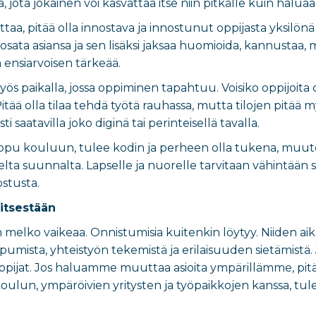
, jota jokainen voi kasvattaa itse niin pitkälle kuin haluaa
ttaa, pitää olla innostava ja innostunut oppijasta yksilönä
osata asiansa ja sen lisäksi jaksaa huomioida, kannustaa
n ensiarvoisen tärkeää.
ös paikalla, jossa oppiminen tapahtuu. Voisiko oppijoita 
 Pitää olla tilaa tehdä työtä rauhassa, mutta tilojen pitää
i saatavilla joko diginä tai perinteisellä tavalla.
lopu kouluun, tulee kodin ja perheen olla tukena, muut
ta suunnalta. Lapselle ja nuorelle tarvitaan vähintään se
stusta.
itsestään
 melko vaikeaa. Onnistumisia kuitenkin löytyy. Niiden aik
opumista, yhteistyön tekemistä ja erilaisuuden sietämistä.
oppijat. Jos haluamme muuttaa asioita ympärillämme, pitä
koulun, ympäröivien yritysten ja työpaikkojen kanssa, tul