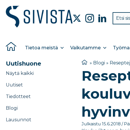
Tietoa meistä
Vaikutamme
Työmar
Uutishuone
»
Blogi
»
Reseptej
Resep
Näytä kaikki
Uutiset
kouluv
Tiedotteet
hyvinv
Blogi
Lausunnot
Julkaistu 15.6.2018
/
Pä