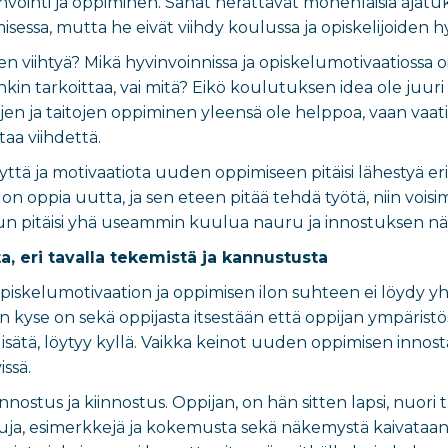
invointi ja oppiminen. Sanat herättävät monenlaisia ajat
essa, mutta he eivät viihdy koulussa ja opiskelijoiden hy
en viihtyä? Mikä hyvinvoinnissa ja opiskelumotivaatiossa o
nkin tarkoittaa, vai mitä? Eikö koulutuksen idea ole juur
jen ja taitojen oppiminen yleensä ole helppoa, vaan vaatii
aa viihdettä.
ttä ja motivaatiota uuden oppimiseen pitäisi lähestyä eri
n oppia uutta, ja sen eteen pitää tehdä työtä, niin voisi
n pitäisi yhä useammin kuulua nauru ja innostuksen nä
a, eri tavalla tekemistä ja kannustusta
iskelumotivaation ja oppimisen ilon suhteen ei löydy yhtä r
n kyse on sekä oppijasta itsestään että oppijan ympäristöst
isätä, löytyy kyllä. Vaikka keinot uuden oppimisen innostam
issä.
nnostus ja kiinnostus. Oppijan, on hän sitten lapsi, nuori t
luja, esimerkkejä ja kokemusta sekä näkemystä kaivataan