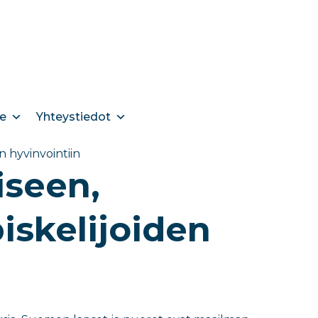
e
Yhteystiedot
 hyvinvointiin
iseen,
iskelijoiden