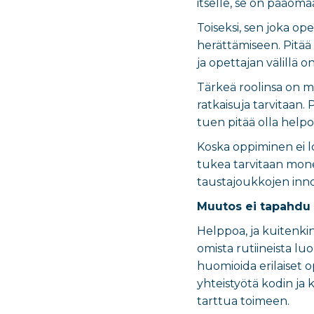
itselle, se on pääomaa
Toiseksi, sen joka ope
herättämiseen. Pitää 
ja opettajan välillä o
Tärkeä roolinsa on my
ratkaisuja tarvitaan.
tuen pitää olla helpost
Koska oppiminen ei 
tukea tarvitaan monel
taustajoukkojen inno
Muutos ei tapahdu 
Helppoa, ja kuitenkin
omista rutiineista lu
huomioida erilaiset 
yhteistyötä kodin ja 
tarttua toimeen.