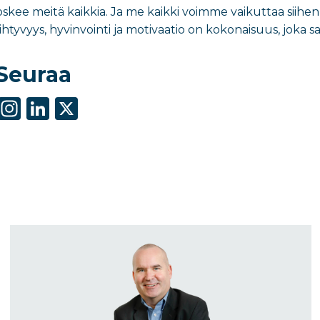
kee meitä kaikkia. Ja me kaikki voimme vaikuttaa siihe
htyvyys, hyvinvointi ja motivaatio on kokonaisuus, joka 
Seuraa
S
In
Li
X
h
st
n
ar
a
k
e
g
e
ra
dI
m
n