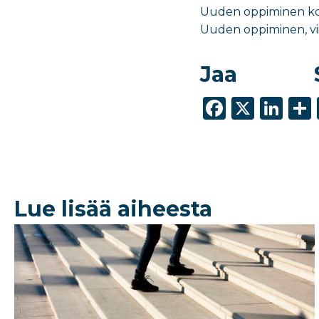
Uuden oppiminen kos
Uuden oppiminen, vii
Jaa
F
X
Li
a
n
c
k
e
e
b
dI
Lue lisää aiheesta
o
n
o
k