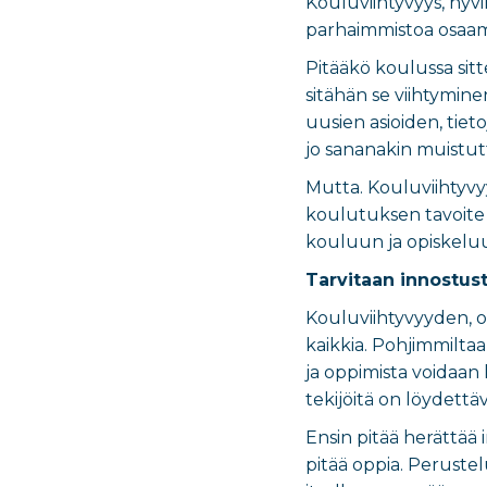
Kouluviihtyvyys, hyv
parhaimmistoa osaamis
Pitääkö koulussa sitt
sitähän se viihtymine
uusien asioiden, tieto
jo sananakin muistutt
Mutta. Kouluviihtyvyy
koulutuksen tavoite o
kouluun ja opiskeluu
Tarvitaan innostust
Kouluviihtyvyyden, op
kaikkia. Pohjimmiltaa
ja oppimista voidaan l
tekijöitä on löydettäv
Ensin pitää herättää i
pitää oppia. Peruste