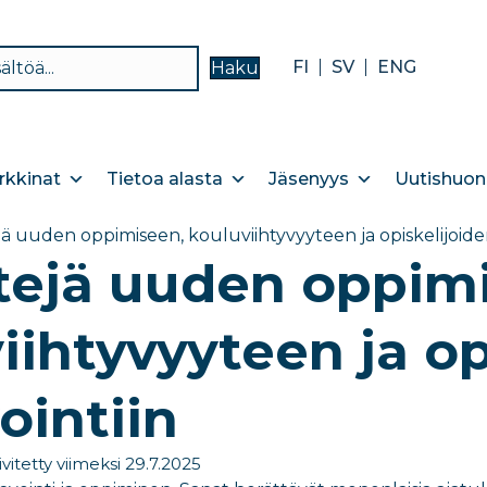
FI
SV
ENG
Haku
kkinat
Tietoa alasta
Jäsenyys
Uutishuon
ä uuden oppimiseen, kouluviihtyvyyteen ja opiskelijoiden
tejä uuden oppim
iihtyvyyteen ja op
ointiin
ivitetty viimeksi 29.7.2025