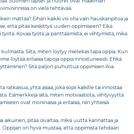
uksia. Suomen lapset ja nuoret ovat maailman
vinvoinnissa on vielä tehtävää.
ikein mättää? Eihän kaikki voi olla vain hauskanpitoa ja
i se, että pitää keskittyä uuden oppimiseen? Eikä
 työtä. Kovaa työtä ja pänttäämistä, ei viihtymistä, mikä
 kulmasta. Siitä, miten löytyy mielekäs tapa oppia. Kun
mme löytää erilaisia tapoja oppia innostuneesti. Ehkä
yttäminen? Sitä paljon puhuttua oppimisen iloa.
atkaisua, yhtä asiaa, joka sopii kaikille tai innostaa
ä. Esimerkkejä siitä, miten motivaatiota, viihtyvyyttä
iseen ovat moninaisia ja erilaisia, niin yhteisiä
ai aikuinen, pitää oivaltaa, miksi uutta kannattaa ja
. Oppijan on hyvä muistaa, että oppimista tehdään