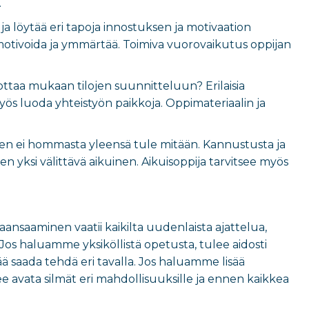
.
 ja löytää eri tapoja innostuksen ja motivaation
, motivoida ja ymmärtää. Toimiva vuorovaikutus oppijan
ottaa mukaan tilojen suunnitteluun? Erilaisia
 myös luoda yhteistyön paikkoja. Oppimateriaalin ja
en ei hommasta yleensä tule mitään. Kannustusta ja
n yksi välittävä aikuinen. Aikuisoppija tarvitsee myös
aansaaminen vaatii kaikilta uudenlaista ajattelua,
 Jos haluamme yksiköllistä opetusta, tulee aidosti
ä saada tehdä eri tavalla. Jos haluamme lisää
ee avata silmät eri mahdollisuuksille ja ennen kaikkea