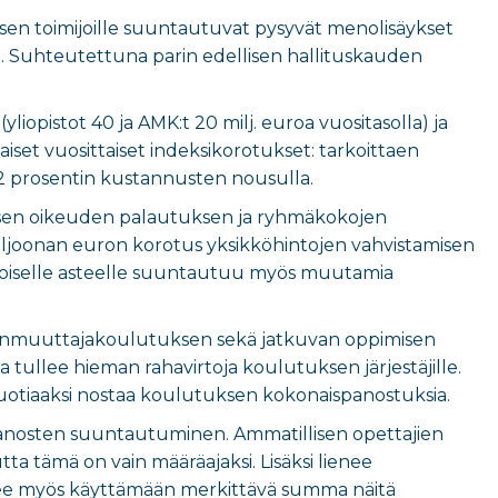
sen toimijoille suuntautuvat pysyvät menolisäykset
a. Suhteutettuna parin edellisen hallituskauden
iopistot 40 ja AMK:t 20 milj. euroa vuositasolla) ja
iset vuosittaiset indeksikorotukset: tarkoittaen
n 2 prosentin kustannusten nousulla.
visen oikeuden palautuksen ja ryhmäkokojen
miljoonan euron korotus yksikköhintojen vahvistamisen
a toiselle asteelle suuntautuu myös muutamia
hanmuuttajakoulutuksen sekä jatkuvan oppimisen
tullee hieman rahavirtoja koulutuksen järjestäjille.
vuotiaaksi nostaa koulutuksen kokonaispanostuksia.
 panosten suuntautuminen. Ammatillisen opettajien
a tämä on vain määräajaksi. Lisäksi lienee
anee myös käyttämään merkittävä summa näitä