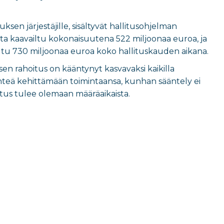
en järjestäjille, sisältyvät hallitusohjelman
ta kaavailtu kokonaisuutena 522 miljoonaa euroa, ja
ailtu 730 miljoonaa euroa koko hallituskauden aikana.
n rahoitus on kääntynyt kasvavaksi kaikilla
hteä kehittämään toimintaansa, kunhan sääntely ei
oitus tulee olemaan määräaikaista.