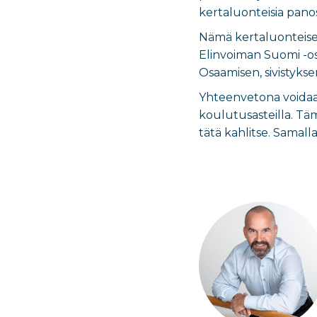
kertaluonteisia pano
Nämä kertaluonteiset
Elinvoiman Suomi -os
Osaamisen, sivistyks
Yhteenvetona voidaan
koulutusasteilla. Tä
tätä kahlitse. Samall