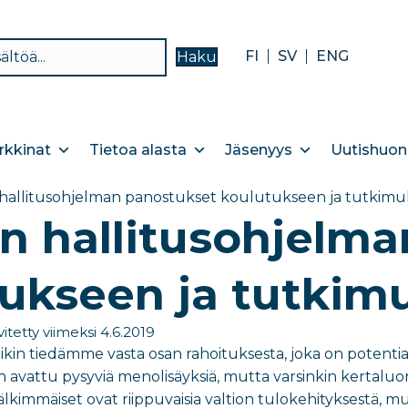
FI
SV
ENG
Haku
kkinat
Tietoa alasta
Jäsenyys
Uutishuon
hallitusohjelman panostukset koulutukseen ja tutkim
n hallitusohjelm
ukseen ja tutkim
vitetty viimeksi 4.6.2019
kin tiedämme vasta osan rahoituksesta, joka on potentiaa
n avattu pysyviä menolisäyksiä, mutta varsinkin kertal
jälkimmäiset ovat riippuvaisia valtion tulokehityksestä,