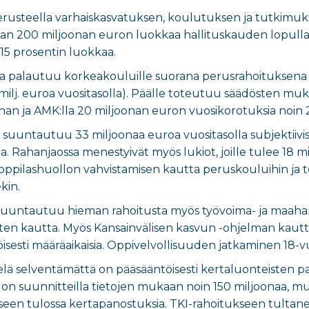
rusteella varhaiskasvatuksen, koulutuksen ja tutkimuk
jaan 200 miljoonan euron luokkaa hallituskauden lopull
 15 prosentin luokkaa.
a palautuu korkeakouluille suorana perusrahoituksena (yl
milj. euroa vuositasolla). Päälle toteutuu säädösten muka
joonan ja AMK:lla 20 miljoonan euron vuosikorotuksia noi
 suuntautuu 33 miljoonaa euroa vuositasolla subjektii
. Rahanjaossa menestyivät myös lukiot, joille tulee 18 
ja oppilashuollon vahvistamisen kautta peruskouluihin j
kin.
e suuntautuu hieman rahoitusta myös työvoima- ja maa
ten kautta. Myös Kansainvälisen kasvun -ohjelman kautta 
sesti määräaikaisia. Oppivelvollisuuden jatkaminen 18-
vielä selventämättä on pääsääntöisesti kertaluonteisten
n suunnitteilla tietojen mukaan noin 150 miljoonaa, mutt
miseen tulossa kertapanostuksia. TKI-rahoitukseen tult