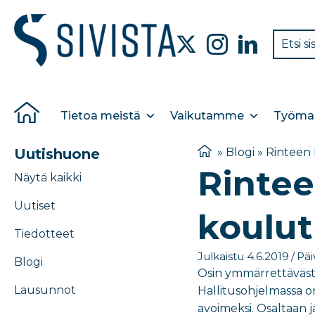
Tietoa meistä
Vaikutamme
Työmar
Uutishuone
»
Blogi
»
Rinteen 
Rintee
Näytä kaikki
Uutiset
koulut
Tiedotteet
Julkaistu 4.6.2019
/
Päi
Blogi
Osin ymmärrettävästi
Lausunnot
Hallitusohjelmassa o
avoimeksi. Osaltaan 