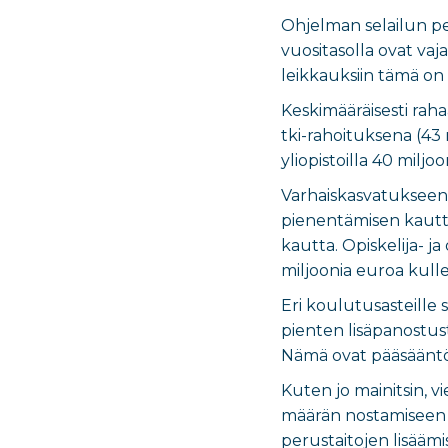
Ohjelman selailun pe
vuositasolla ovat va
leikkauksiin tämä on
Keskimääräisesti raha
tki-rahoituksena (43 
yliopistoilla 40 mil
Varhaiskasvatukseen
pienentämisen kautta
kautta. Opiskelija- 
miljoonia euroa kulle
Eri koulutusasteill
pienten lisäpanostus
Nämä ovat pääsääntöi
Kuten jo mainitsin, 
määrän nostamiseen o
perustaitojen lisää