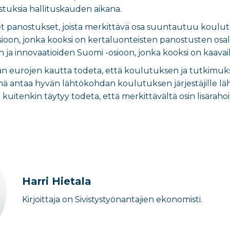
stuksia hallituskauden aikana.
 panostukset, joista merkittävä osa suuntautuu koulutuks
ioon, jonka kooksi on kertaluonteisten panostusten osal
en ja innovaatioiden Suomi -osioon, jonka kooksi on kaav
 eurojen kautta todeta, että koulutuksen ja tutkimukse
mä antaa hyvän lähtökohdan koulutuksen järjestäjille lä
a kuitenkin täytyy todeta, että merkittävältä osin lisärah
Harri Hietala
Kirjoittaja on Sivistystyönantajien ekonomisti.