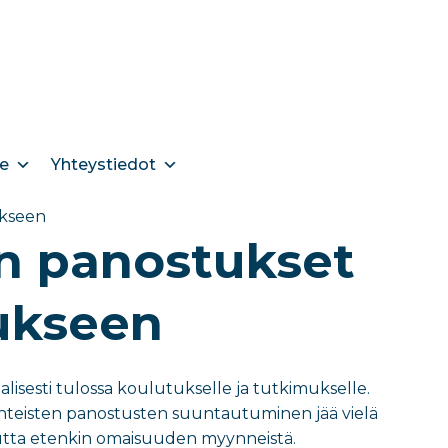
e
Yhteystiedot
ukseen
an panostukset
ukseen
lisesti tulossa koulutukselle ja tutkimukselle.
uonteisten panostusten suuntautuminen jää vielä
 mutta etenkin omaisuuden myynneistä.