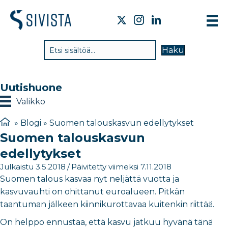
TIE
Haku
VAI
TYÖ
Uutishuone
TIE
Valikko
JÄS
»
Blogi
»
Suomen talouskasvun edellytykset
Suomen talouskasvun
UUT
edellytykset
YHT
Julkaistu 3.5.2018
/
Päivitetty viimeksi 7.11.2018
Suomen talous kasvaa nyt neljättä vuotta ja
kasvuvauhti on ohittanut euroalueen. Pitkän
taantuman jälkeen kiinnikurottavaa kuitenkin riittää.
On helppo ennustaa, että kasvu jatkuu hyvänä tänä