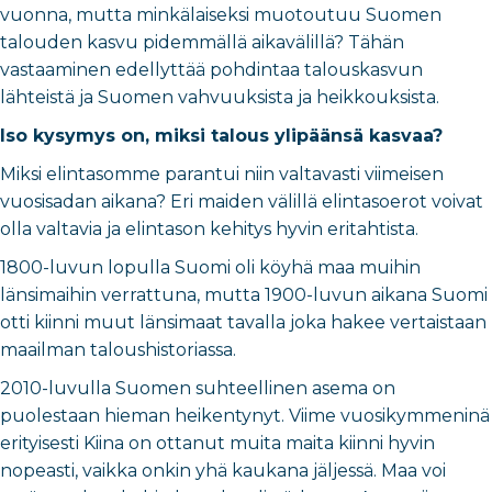
vuonna, mutta minkälaiseksi muotoutuu Suomen
talouden kasvu pidemmällä aikavälillä? Tähän
vastaaminen edellyttää pohdintaa talouskasvun
lähteistä ja Suomen vahvuuksista ja heikkouksista.
Iso kysymys on, miksi talous ylipäänsä kasvaa?
Miksi elintasomme parantui niin valtavasti viimeisen
vuosisadan aikana? Eri maiden välillä elintasoerot voivat
olla valtavia ja elintason kehitys hyvin eritahtista.
1800-luvun lopulla Suomi oli köyhä maa muihin
länsimaihin verrattuna, mutta 1900-luvun aikana Suomi
otti kiinni muut länsimaat tavalla joka hakee vertaistaan
maailman taloushistoriassa.
2010-luvulla Suomen suhteellinen asema on
puolestaan hieman heikentynyt. Viime vuosikymmeninä
erityisesti Kiina on ottanut muita maita kiinni hyvin
nopeasti, vaikka onkin yhä kaukana jäljessä. Maa voi