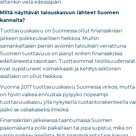
sittenkin vielä edessäpäin.
Miltä näyttävät talouskasvun lähteet Suomen
kannalta?
Tuottavuuskasvu on Suomessa ollut finanssikriisin
jälkeen poikkeuksellisen heikkoa. Muihin
samankaltaisiin pieniin avoimiin talouksiin verrattuna
Suomen tuottavuus on jäänyt eniten finanssikriisiä
edeltäneestä tasostaan. Tuottavimmat teollisuudenalat
ovat supistuneet voimakkaasti ja kehitys sektorien
sisälläkin on ollut heikkoa.
Vuonna 2017 tuottavuuskasvu Suomessa virkosi, mutta
on hyvin vaikea ennustaa pysyykö nopeampi
tuottavuuskasvu yllä nykyisellä tuotantorakenteella vai
jääkö se väliaikaiseksi ilmiöksi.
Finanssikriisin jälkeisessä taantumassa Suomen
pääomakanta polki paikallaan tai jopa supistui, mikä on
varsin poikkeuksellista. Nyt pääomakanta taas kasvaa,