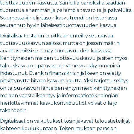
tuottavuuden kasvusta. Samoilla panoksilla saadaan
tuotettua enemmän ja parempia tavaroita ja palveluita.
Suomessakin elintason kasvutrendi on historiassa
seurannut hyvin läheisesti tuottavuuden kasvua.
Digitalisaatiosta on jo pitkään enteilty seuraavaa
tuottavuuskasvun aaltoa, mutta on jossain määrin
arvoitus miksi se ei näy tuottavuuden kasvussa.
Kehittyneiden maiden tuottavuuskasvu ja siten myös
talouskasvu on päinvastoin viime vuosikymmeninä
hidastunut. Etenkin finanssikriisin jälkeen on eletty
pitkittynyttä hitaan kasvun kautta. Yksi tarjottu selitys
on talouskasvun lähteiden ehtyminen: kehittyneiden
maiden väestö ikääntyy ja informaatioteknologian
merkittävimmät kasvukontribuutiot voivat olla jo
takanapäin.
Digitalisaation vaikutukset tosin jakavat taloustieteilijät
kahteen koulukuntaan. Toisen mukaan paras on