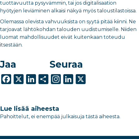
tuottavuutta pysyvämmin, tai jos digitalisaation
hyötyjen leviäminen alkaisi näkyä myös taloustilastoissa.
Olemassa olevista vahvuuksista on syytä pitää kiinni. Ne
tarjoavat lähtökohdan talouden uudistumiselle. Niiden
luomat mahdollisuudet eivät kuitenkaan toteudu
itsestään.
Jaa
Seuraa
F
X
Li
S
In
Li
X
a
n
h
st
n
c
k
ar
a
k
e
e
e
g
e
Lue lisää aiheesta
b
dI
ra
dI
Pahoittelut, ei enempää julkaisuja tästä aiheesta.
o
n
m
n
o