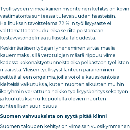
Työllisyyden viimeaikainen myönteinen kehitys on kovin
vaatimatonta suhteessa tulevaisuuden haasteisiin.
Hallituksen tavoittelema 72 %: n työllisyysaste ei
välttämättä toteudu, eikä se riitä poistamaan
kestävyysongelmaa julkisesta taloudesta.
Keskimääräisen työajan lyheneminen siirtää maalia
kauemmaksi, sillä verotulojen määrä riippuu viime
kädessä kokonaistyötunneista eikä pelkästään työllisten
määrästä. Yleisen työllisyystilanteen paraneminen
peittää alleen ongelmia, joilla voi olla kauaskantoisia
kielteisiä vaikutuksia, kuten nuorten aikuisten muihin
ikäryhmiin verrattuna heikko työllisyyskehitys sekä työn
ja koulutuksen ulkopuolella olevien nuorten
suhteellisen suuri osuus.
Suomen vahvuuksista on syytä pitää kiinni
Suomen talouden kehitys on viimeisen vuosikymmenen