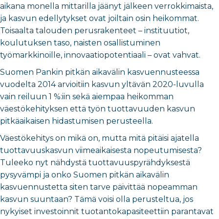
aikana monella mittarilla jäänyt jälkeen verrokkimaista,
ja kasvun edellytykset ovat joiltain osin heikommat.
Toisaalta talouden perusrakenteet – instituutiot,
koulutuksen taso, naisten osallistuminen
työmarkkinoille, innovaatiopotentiaali – ovat vahvat.
Suomen Pankin pitkän aikavälin kasvuennusteessa
vuodelta 2014 arvioitiin kasvun yltävän 2020-luvulla
vain reiluun 1 %:iin sekä aiempaa heikomman
väestökehityksen että työn tuottavuuden kasvun
pitkäaikaisen hidastumisen perusteella.
Väestökehitys on mikä on, mutta mitä pitäisi ajatella
tuottavuuskasvun viimeaikaisesta nopeutumisesta?
Tuleeko nyt nähdystä tuottavuuspyrähdyksestä
pysyvämpi ja onko Suomen pitkän aikavälin
kasvuennustetta siten tarve päivittää nopeamman
kasvun suuntaan? Tämä voisi olla perusteltua, jos
nykyiset investoinnit tuotantokapasiteettiin parantavat