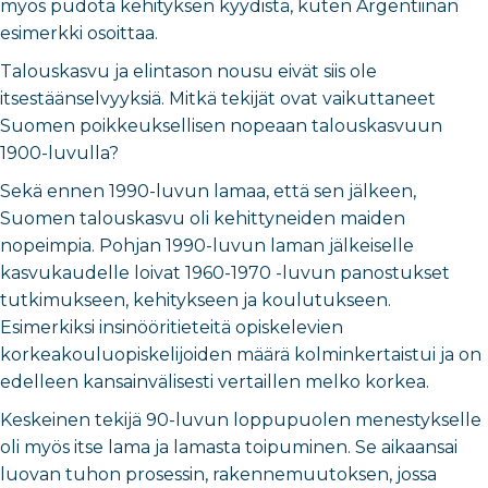
myös pudota kehityksen kyydistä, kuten Argentiinan
esimerkki osoittaa.
Talouskasvu ja elintason nousu eivät siis ole
itsestäänselvyyksiä. Mitkä tekijät ovat vaikuttaneet
Suomen poikkeuksellisen nopeaan talouskasvuun
1900-luvulla?
Sekä ennen 1990-luvun lamaa, että sen jälkeen,
Suomen talouskasvu oli kehittyneiden maiden
nopeimpia. Pohjan 1990-luvun laman jälkeiselle
kasvukaudelle loivat 1960-1970 -luvun panostukset
tutkimukseen, kehitykseen ja koulutukseen.
Esimerkiksi insinööritieteitä opiskelevien
korkeakouluopiskelijoiden määrä kolminkertaistui ja on
edelleen kansainvälisesti vertaillen melko korkea.
Keskeinen tekijä 90-luvun loppupuolen menestykselle
oli myös itse lama ja lamasta toipuminen. Se aikaansai
luovan tuhon prosessin, rakennemuutoksen, jossa