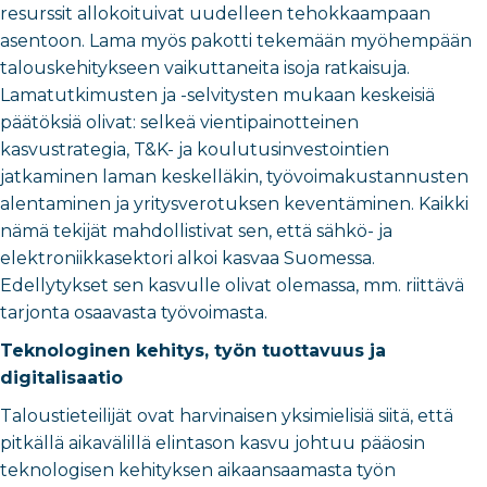
resurssit allokoituivat uudelleen tehokkaampaan
asentoon. Lama myös pakotti tekemään myöhempään
talouskehitykseen vaikuttaneita isoja ratkaisuja.
Lamatutkimusten ja -selvitysten mukaan keskeisiä
päätöksiä olivat: selkeä vientipainotteinen
kasvustrategia, T&K- ja koulutusinvestointien
jatkaminen laman keskelläkin, työvoimakustannusten
alentaminen ja yritysverotuksen keventäminen. Kaikki
nämä tekijät mahdollistivat sen, että sähkö- ja
elektroniikkasektori alkoi kasvaa Suomessa.
Edellytykset sen kasvulle olivat olemassa, mm. riittävä
tarjonta osaavasta työvoimasta.
Teknologinen kehitys, työn tuottavuus ja
digitalisaatio
Taloustieteilijät ovat harvinaisen yksimielisiä siitä, että
pitkällä aikavälillä elintason kasvu johtuu pääosin
teknologisen kehityksen aikaansaamasta työn