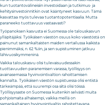
kun tuotantovälineisiin investoidaan ja tutkimus- ja
kehitysinvestoinnitkin ovat kääntyneet kasvuun. Tämä
kasvattaa myös tulevaa tuotantopotentiaalia. Mutta
paraneeko tuottavuus vastaavasti?
Työpanoksen kasvusta ei Suomessa ole talouskasvun
ylläpitäjäksi. Työikäisen väestön osuus koko väestöstä on
painunut samankaltaisten maiden vertailussa kaikista
pienimmäksi, n. 62 %:iin, ja sen supistuminen jatkuu
lähivuosikymmeninä.
Vaikka talouskasvu olisi tulevaisuudessakin
tuottavuuden paranemisen varassa, työllisyys on
avainasemassa hyvinvointivaltion rahoittamisen
kannalta.. Työikäisen väestön supistuessa olisi entistä
tärkeämpää, että suurempi osa siitä olisi töissä.
Työllisyysaste on Suomessa kuitenkin selvästi muita
pohjoismaita alhaisempi, vaikka meillä on
samankaltainen hyvinvointivaltio rahoitettavana.