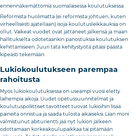
ennennäkemättömiä suomalaisessa koulutuksessa.
Reformista huolimatta (ei reformista johtuen, kuten
virheellisesti ajatellaan) isoja koulutusleikkauksia on
ollut. Vaikeat vuodet ovat jättäneet jälkensä ja maan
hallitukselta odotetaankin panostuksia koulutuksen
kehittämiseen. Juuri tätä kehitystyötä pitäisi päästä
kipeästi tekemään.
Lukiokoulutukseen parempaa
rahoitusta
Myös lukiokoulutuksessa on useampi vuosi eletty
laihempia aikoja. Uudet opetussuunnitelmat ja
koulutuspoliittiset tavoitteet tuovat lukioihin lisää
paineita onnistua ja saada tulosta aikaiseksi. Liian moni
valmistunut abiturientti jää nyt lukion jälkeen
odottamaan korkeakoulupaikkaa tai pitämään