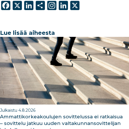
F
X
Li
S
In
Li
X
a
n
h
st
n
c
k
ar
a
k
e
e
e
g
e
Lue lisää aiheesta
b
dI
ra
dI
o
n
m
n
o
k
Julkaistu 4.8.2026
Ammattikorkeakoulujen sovittelussa ei ratkaisua
– sovittelu jatkuu uuden valtakunnansovittelijan