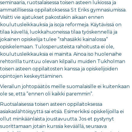
seminaaria, ruotsalaisessa toisen asteen lukiossa ja
ammatillisessa oppilaitoksessa S:t Eriks gymnasiumissa.
Visiitti vie ajatukset pakostakin aikaan ennen
koulutusleikkauksia ja isoja reformeja. Käytävissä on
tilaa kävellä, luokkahuoneissa tilaa työskennellä ja
jokainen opiskelija tulee ”rahasäkki kainalossa”
opiskelemaan. Tulosperusteista rahoitusta ei ole,
koulutusleikkauksia ei mainita. Ainoa iso huolenaihe
rehtorilla tuntuu olevan kilpailu muiden Tukholman
toisen asteen oppilaitosten kanssa ja opiskelijoiden
opintojen keskeyttäminen.
Vierailun johtopäätös meille suomalaisille ei kuitenkaan
ole se, että ”ennen oli kaikki paremmin”.
Ruotsalaisessa toisen asteen oppilaitoksessa
asiakaslähtöisyyttä sai etsiä. Esimerkiksi opiskelijoilla ei
ollut minkäänlaista joustavuutta. Jos et pystynyt
suorittamaan jotain kurssia keväällä, seuraava