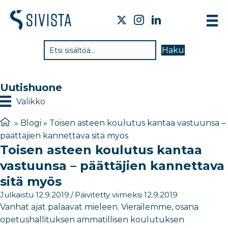
TI
Haku
VA
TY
Uutishuone
TI
Valikko
JÄ
»
Blogi
»
Toisen asteen koulutus kantaa vastuunsa –
päättäjien kannettava sitä myös
UU
Toisen asteen koulutus kantaa
YH
vastuunsa – päättäjien kannettava
sitä myös
Julkaistu 12.9.2019
/
Päivitetty viimeksi 12.9.2019
Vanhat ajat palaavat mieleen. Vierailemme, osana
opetushallituksen ammatillisen koulutuksen