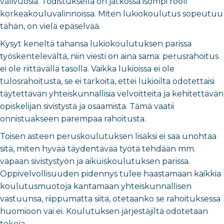
välivuosia. Todistuksella on jatkossa isompi rooli
korkeakouluvalinnoissa. Miten lukiokoulutus sopeutuu
tähän, on vielä epäselvää.
Kysyt keneltä tahansa lukiokoulutuksen parissa
työskentelevältä, niin viesti on aina sama: perusrahoitus
ei ole riittävällä tasolla. Vaikka lukioissa ei ole
tulosrahoitusta, se ei tarkoita, ettei lukioilta odotettaisi
täytettävän yhteiskunnallisia velvoitteita ja kehitettävän
opiskelijan sivistystä ja osaamista. Tämä vaatii
onnistuakseen parempaa rahoitusta.
Toisen asteen peruskoulutuksen lisäksi ei saa unohtaa
sitä, miten hyvää täydentävää työtä tehdään mm.
vapaan sivistystyön ja aikuiskoulutuksen parissa.
Oppivelvollisuuden pidennys tulee haastamaan kaikkia
koulutusmuotoja kantamaan yhteiskunnallisen
vastuunsa, riippumatta siitä, otetaanko se rahoituksessa
huomioon vai ei. Koulutuksen järjestäjiltä odotetaan
tekoja.