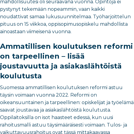
mahdollisuutesi oli seuraavana vuonna. Opintoja ei
pystynyt tekemään nopeammin, vaan kaikki
noudattivat samaa lukusuunnitelmaa. Työharjoittelun
pituus on 15 viikkoa, oppisopimusopiskelu mahdollista
ainoastaan viimeisenä vuonna.
Ammatillisen koulutuksen reformi
on tarpeellinen – lisää
joustavuutta ja asiakaslähtöistä
koulutusta
Suomessa ammatillisen koulutuksen reformi astuu
täysin voimaan vuonna 2022. Reformi on
oikeansuuntainen ja tarpeellinen: opiskelijat ja työelämä
saavat joustavaa ja asiakaslähtöistä koulutusta.
Oppilaitoksilla on isot haasteet edessä, kun uusi
rahoitusmalli astuu täysimääräisesti voimaan. Tulos- ja
vaikuttavuusrahoitus ovat tässä mittakaavassa