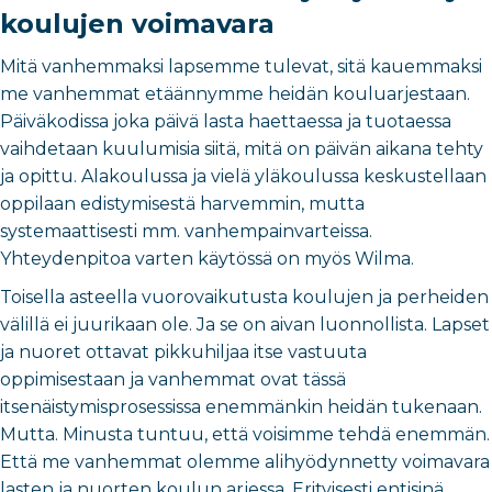
koulujen voimavara
Mitä vanhemmaksi lapsemme tulevat, sitä kauemmaksi
me vanhemmat etäännymme heidän kouluarjestaan.
Päiväkodissa joka päivä lasta haettaessa ja tuotaessa
vaihdetaan kuulumisia siitä, mitä on päivän aikana tehty
ja opittu. Alakoulussa ja vielä yläkoulussa keskustellaan
oppilaan edistymisestä harvemmin, mutta
systemaattisesti mm. vanhempainvarteissa.
Yhteydenpitoa varten käytössä on myös Wilma.
Toisella asteella vuorovaikutusta koulujen ja perheiden
välillä ei juurikaan ole. Ja se on aivan luonnollista. Lapset
ja nuoret ottavat pikkuhiljaa itse vastuuta
oppimisestaan ja vanhemmat ovat tässä
itsenäistymisprosessissa enemmänkin heidän tukenaan.
Mutta. Minusta tuntuu, että voisimme tehdä enemmän.
Että me vanhemmat olemme alihyödynnetty voimavara
lasten ja nuorten koulun arjessa. Erityisesti entisinä