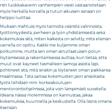
niin luokkakaverin vanhempien viesti vastaanotetaan
myös herkällä korvalla ja tutun aikuisen sanaan on
helppo luottaa.
Mukaan mahtuisi myös tarinoita vääristä valinnoista,
työttömyydestä, perheen ja työn yhdistämisestä sekä
kokemuksia siitä, miten kaikesta on selvitty, mitä elämän
varrella on opittu. Kaikki me kuljemme oman
polkumme, mutta sen oman ainutlaatuisen polun
löytämisessä ja rakentamisessa auttaa, kun tietää, että
muut ovat käyneet täsmälleen samoja asioita läpi,
pohtineet sitä, mitä sinäkin ja löytäneet oman paikkansa
maailmassa. Tätä samaa kokemusten jaon ansiokasta
työtä tehdään mm. korkeakoulujen
mentorointiohjelmissa, joita voin lämpimästi suositella.
Ideana näissä molemmissa on kannustaa, jakaa
kokemuksia, kuunnella ja keskustella. Olla läsnä omana
itsenään.