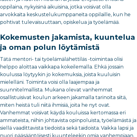
oppilaina, nykyisinä aikuisina, jotka voisivat olla
arvokkaita keskustelukumppaneita oppilaille, kun he
pohtivat tulevaisuuttaan, opiskelua ja työelämää.
Kokemusten jakamista, kuuntelua
ja oman polun löytämistä
Tätä mentori- tai työelämälähettiläs -toimintaa olisi
helppo aloittaa vaikkapa kokeilemalla. Ehkä jossain
koulussa löytyykin jo kokemuksia, joista kuuluisin
mielelläni. Toiminta voisi olla laajempaa ja
suunnitelmallista. Mukana olevat vanhemmat
osallistuisivat koulun arkeen jakamalla tarinoita siitä,
miten heistä tuli niitä ihmisiä, joita he nyt ovat.
Vanhemmat voisivat käydä kouluissa kertomassa eri
ammateista, niihin johtavista opinpoluista, työelämästä ja
siellä vaadittavista tiedoista sekä taidoista. Vaikka lapsi ja
nuori pääsääntöisesti kuunteleekin omia vanhempiaan,