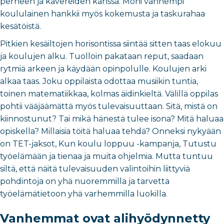
perheen ja kavereiden kanssa. Moni vanhempi
koululainen hankkii myös kokemusta ja taskurahaa
kesätöistä.
Pitkien kesäiltojen horisontissa siintää sitten taas elokuu
ja koulujen alku. Tuolloin pakataan reput, saadaan
rytmiä arkeen ja käydään opinpolulle. Koulujen arki
alkaa taas. Joku oppilaista odottaa musiikin tuntia,
toinen matematiikkaa, kolmas äidinkieltä. Välillä oppilas
pohtii vääjäämättä myös tulevaisuuttaan. Sitä, mistä on
kiinnostunut? Tai mikä hänestä tulee isona? Mitä haluaa
opiskella? Millaisia töitä haluaa tehdä? Onneksi nykyään
on TET-jaksot, Kun koulu loppuu -kampanja, Tutustu
työelämään ja tienaa ja muita ohjelmia. Mutta tuntuu
siltä, että näitä tulevaisuuden valintoihin liittyviä
pohdintoja on yhä nuoremmilla ja tarvetta
työelämätietoon yhä varhemmilla luokilla.
Vanhemmat ovat alihyödynnetty