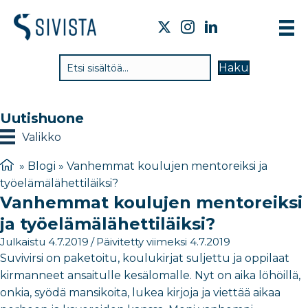
TI
Haku
VA
TY
Uutishuone
TI
Valikko
JÄ
»
Blogi
»
Vanhemmat koulujen mentoreiksi ja
työelämälähettiläiksi?
UU
Vanhemmat koulujen mentoreiksi
YH
ja työelämälähettiläiksi?
Julkaistu 4.7.2019
/
Päivitetty viimeksi 4.7.2019
Suvivirsi on paketoitu, koulukirjat suljettu ja oppilaat
kirmanneet ansaitulle kesälomalle. Nyt on aika löhöillä,
onkia, syödä mansikoita, lukea kirjoja ja viettää aikaa