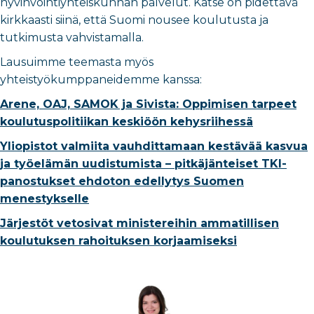
hyvinvointiyhteiskunnan palvelut. Katse on pidettävä
kirkkaasti siinä, että Suomi nousee koulutusta ja
tutkimusta vahvistamalla.
Lausuimme teemasta myös
yhteistyökumppaneidemme kanssa:
Arene, OAJ, SAMOK ja Sivista: Oppimisen tarpeet
koulutuspolitiikan keskiöön kehysriihessä
Yliopistot valmiita vauhdittamaan kestävää kasvua
ja työelämän uudistumista – pitkäjänteiset TKI-
panostukset ehdoton edellytys Suomen
menestykselle
Järjestöt vetosivat ministereihin ammatillisen
koulutuksen rahoituksen korjaamiseksi