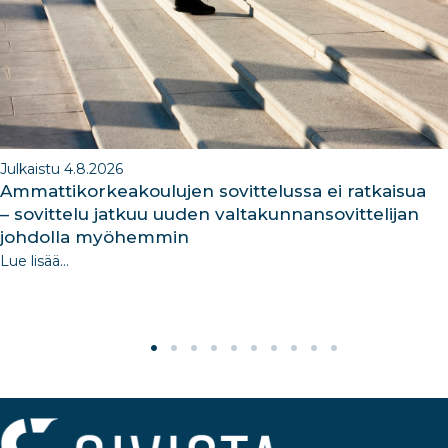
k
Julkaistu 4.8.2026
Ammattikorkeakoulujen sovittelussa ei ratkaisua
– sovittelu jatkuu uuden valtakunnansovittelijan
johdolla myöhemmin
Lue lisää...