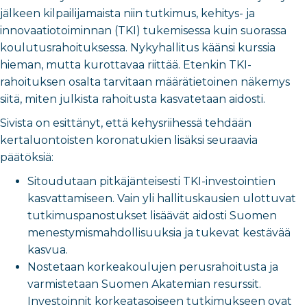
jälkeen kilpailijamaista niin tutkimus, kehitys- ja
innovaatiotoiminnan (TKI) tukemisessa kuin suorassa
koulutusrahoituksessa. Nykyhallitus käänsi kurssia
hieman, mutta kurottavaa riittää. Etenkin TKI-
rahoituksen osalta tarvitaan määrätietoinen näkemys
siitä, miten julkista rahoitusta kasvatetaan aidosti.
Sivista on esittänyt, että kehysriihessä tehdään
kertaluontoisten koronatukien lisäksi seuraavia
päätöksiä:
Sitoudutaan pitkäjänteisesti TKI-investointien
kasvattamiseen. Vain yli hallituskausien ulottuvat
tutkimuspanostukset lisäävät aidosti Suomen
menestymismahdollisuuksia ja tukevat kestävää
kasvua.
Nostetaan korkeakoulujen perusrahoitusta ja
varmistetaan Suomen Akatemian resurssit.
Investoinnit korkeatasoiseen tutkimukseen ovat