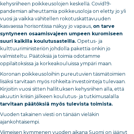
kehysriiheen poikkeusolojen keskellä. Covid19-
pandemian aiheuttamia poikkeusoloja on eletty jo yli
vuosi ja vaikka vähitellen rokotuskattavuuden
kasvaessa horisontissa näkyy jo vapaus,
on tarve
syntyneen osaamisvajeen umpeen kuromiseen
suuri kaikilla koulutusasteilla.
Opetus- ja
kulttuuriministeriön johdolla pakettia onkin jo
valmisteltu. Päätöksiä ja toimia odotamme
oppilaitoksissa ja korkeakouluissa ympäri maan.
Koronan poikkeusoloihin pureutuvien täsmätoimien
lisäksi tarvitaan myös rohkeita investointeja tulevaan.
Kirjoitin vuosi sitten hallituksen kehysriihen alla, että
akuutin kriisin jälkeen koulutus- ja tutkimusalalla
tarvitaan päätöksiä myös tulevista toimista.
Vuoden takainen viesti on tänään vieläkin
ajankohtaisempi.
Viimeisen kymmenen vuoden aikana Suomi on jäänyt