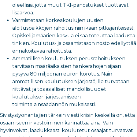
oleellisia, jotta muut TKI-panostukset tuottavat
lisäarvoa.
Varmistetaan korkeakoulujen uusien
aloituspaikkojen rahoitus niin ikään pitkäjänteisesti.
Opiskelijamäärien kasvua ei saa toteuttaa laadusta
tinkien. Koulutus- ja osaamistason nosto edellyttää
ennakoitavaa rahoitusta.
Ammatillisen koulutuksen perusrahoitukseen
tarvitaan määräaikaisten hankerahojen sijaan
pysyvä 80 miljoonan euron korotus. Näin
ammatillisen koulutuksen järjestäjille turvataan
riittävät ja tosiasialliset mahdollisuudet
koulutuksen järjestämiseen
toimintalainsäädännön mukaisesti.
Sivistystyönantajien tärkein viesti kriisin keskellä on, että
osaamiseen investoiminen kannattaa aina. Vain
hyvinvoivat, laadukkaasti koulutetut osaajat turvaavat