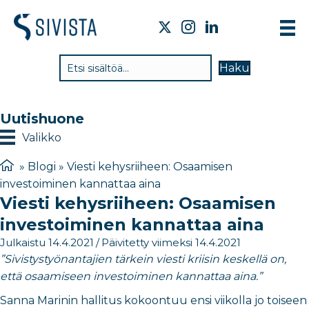
TI
Haku
VA
TY
Uutishuone
TI
Valikko
JÄ
»
Blogi
»
Viesti kehysriiheen: Osaamisen
investoiminen kannattaa aina
UU
Viesti kehysriiheen: Osaamisen
YH
investoiminen kannattaa aina
Julkaistu 14.4.2021
/
Päivitetty viimeksi 14.4.2021
”Sivistystyönantajien tärkein viesti kriisin keskellä on,
että osaamiseen investoiminen kannattaa aina.”
Sanna Marinin hallitus kokoontuu ensi viikolla jo toiseen