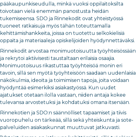
pääkaupunkiseudulla, minkä vuoksi oppilaitoksilta
toivotaan vielä enemmän panostusta heidän
tukemiseensa. SDO ja Rinnekodit ovat yhteistyössä
tuoneet ratkaisuja myös tähän toteuttamalla
kehittämishankkeita, joissa on tuotettu selkokielisiä
oppaita ja materiaaleja opiskelijoiden hyödynnettäväksi.
Rinnekodit arvostaa monimuotoisuutta työyhteisössään
ja rekrytoi aktiivisesti taustaltaan erilaisia osaajia.
Monimuotoisuus rikastuttaa työyhteisöä monin eri
tavoin, sillä sen myötä työyhteisöön saadaan uudenlaisia
näkökulmia, ideoita ja toimimisen tapoja, joita voidaan
hyödyntää esimerkiksi asiakastyössä. Kun uudet
ajatukset otetaan ilolla vastaan, niiden antaja kokee
tulevansa arvostetuksi ja kohdatuksi omana itsenään.
Rinnekotien ja SDO:n säännölliset tapaamiset ja tiivis
vuoropuhelu on tärkeää, sillä sekä yhteiskunta ja sote-
palveluiden asiakaskunnat muuttuvat jatkuvasti.