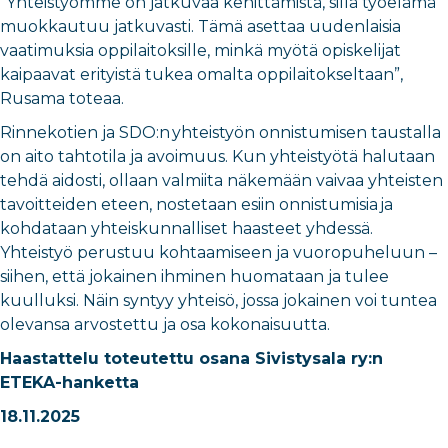
”Yhteistyömme on jatkuvaa kehittämistä, sillä työelämä
muokkautuu jatkuvasti. Tämä asettaa uudenlaisia
vaatimuksia oppilaitoksille, minkä myötä opiskelijat
kaipaavat erityistä tukea omalta oppilaitokseltaan”,
Rusama toteaa.
Rinnekotien ja SDO:n yhteistyön onnistumisen taustalla
on aito tahtotila ja avoimuus. Kun yhteistyötä halutaan
tehdä aidosti, ollaan valmiita näkemään vaivaa yhteisten
tavoitteiden eteen, nostetaan esiin onnistumisia ja
kohdataan yhteiskunnalliset haasteet yhdessä.
Yhteistyö perustuu kohtaamiseen ja vuoropuheluun –
siihen, että jokainen ihminen huomataan ja tulee
kuulluksi. Näin syntyy yhteisö, jossa jokainen voi tuntea
olevansa arvostettu ja osa kokonaisuutta.
Haastattelu toteutettu osana Sivistysala ry:n
ETEKA-hanketta
18.11.2025