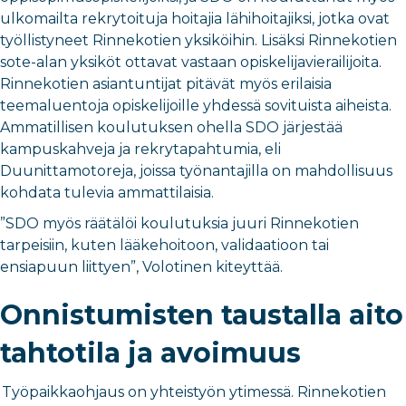
ulkomailta rekrytoituja hoitajia lähihoitajiksi, jotka ovat
työllistyneet Rinnekotien yksiköihin. Lisäksi Rinnekotien
sote-alan yksiköt ottavat vastaan opiskelijavierailijoita.
Rinnekotien asiantuntijat pitävät myös erilaisia
teemaluentoja opiskelijoille yhdessä sovituista aiheista.
Ammatillisen koulutuksen ohella SDO järjestää
kampuskahveja ja rekrytapahtumia, eli
Duunittamotoreja, joissa työnantajilla on mahdollisuus
kohdata tulevia ammattilaisia.
”SDO myös räätälöi koulutuksia juuri Rinnekotien
tarpeisiin, kuten lääkehoitoon, validaatioon tai
ensiapuun liittyen”, Volotinen kiteyttää.
Onnistumisten taustalla aito
tahtotila ja avoimuus
Työpaikkaohjaus on yhteistyön ytimessä. Rinnekotien