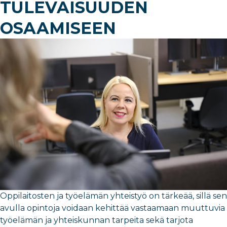
TULEVAISUUDEN
OSAAMISEEN
Oppilaitosten ja työelämän yhteistyö on tärkeää, sillä sen
avulla opintoja voidaan kehittää vastaamaan muuttuvia
työelämän ja yhteiskunnan tarpeita sekä tarjota