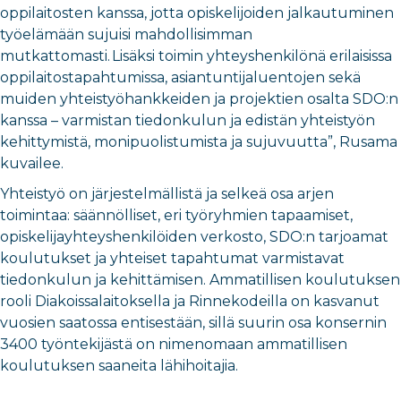
oppilaitosten kanssa, jotta opiskelijoiden jalkautuminen
työelämään sujuisi mahdollisimman
mutkattomasti. Lisäksi toimin yhteyshenkilönä erilaisissa
oppilaitostapahtumissa, asiantuntijaluentojen sekä
muiden yhteistyöhankkeiden ja projektien osalta SDO:n
kanssa – varmistan tiedonkulun ja edistän yhteistyön
kehittymistä, monipuolistumista ja sujuvuutta”, Rusama
kuvailee.
Yhteistyö on järjestelmällistä ja selkeä osa arjen
toimintaa: säännölliset, eri työryhmien tapaamiset,
opiskelijayhteyshenkilöiden verkosto, SDO:n tarjoamat
koulutukset ja yhteiset tapahtumat varmistavat
tiedonkulun ja kehittämisen. Ammatillisen koulutuksen
rooli Diakoissalaitoksella ja Rinnekodeilla on kasvanut
vuosien saatossa entisestään, sillä suurin osa konsernin
3400 työntekijästä on nimenomaan ammatillisen
koulutuksen saaneita lähihoitajia.