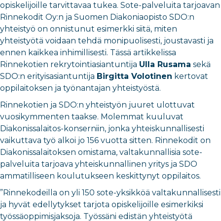
opiskelijoille tarvittavaa tukea. Sote-palveluita tarjoavan
Rinnekodit Oy:n ja Suomen Diakoniaopisto SDO:n
yhteistyö on onnistunut esimerkki siitä, miten
yhteistyötä voidaan tehdä monipuolisesti, joustavasti ja
ennen kaikkea inhimillisesti. Tässä artikkelissa
Rinnekotien rekrytointiasiantuntija
Ulla Rusama
sekä
SDO:n erityisasiantuntija
Birgitta Volotinen
kertovat
oppilaitoksen ja työnantajan yhteistyöstä.
Rinnekotien ja SDO:n yhteistyön juuret ulottuvat
vuosikymmenten taakse. Molemmat kuuluvat
Diakonissalaitos-konserniin, jonka yhteiskunnallisesti
vaikuttava työ alkoi jo 156 vuotta sitten. Rinnekodit on
Diakonissalaitoksen omistama, valtakunnallisia sote-
palveluita tarjoava yhteiskunnallinen yritys ja SDO
ammatilliseen koulutukseen keskittynyt oppilaitos.
”Rinnekodeilla on yli 150 sote-yksikköä valtakunnallisesti
ja hyvät edellytykset tarjota opiskelijoille esimerkiksi
työssäoppimisjaksoja. Työssäni edistän yhteistyötä