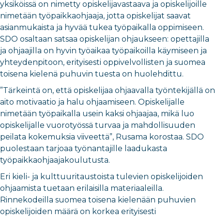
yksiköissä on nimetty opiskelijavastaava ja opiskelijoille
nimetään työpaikkaohjaaja, jotta opiskelijat saavat
asianmukaista ja hyvää tukea työpaikalla oppimiseen.
SDO osaltaan satsaa opiskelijan ohjaukseen: opettajilla
ja ohjaajilla on hyvin työaikaa työpaikoilla käymiseen ja
yhteydenpitoon, erityisesti oppivelvollisten ja suomea
toisena kielenä puhuvin tuesta on huolehdittu.
”Tärkeintä on, että opiskelijaa ohjaavalla työntekijällä on
aito motivaatio ja halu ohjaamiseen. Opiskelijalle
nimetään työpaikalla usein kaksi ohjaajaa, mikä luo
opiskelijalle vuorotyössä turvaa ja mahdollisuuden
peilata kokemuksia viiveettä”, Rusama korostaa. SDO
puolestaan tarjoaa työnantajille laadukasta
työpaikkaohjaajakoulutusta.
Eri kieli- ja kulttuuritaustoista tulevien opiskelijoiden
ohjaamista tuetaan erilaisilla materiaaleilla.
Rinnekodeilla suomea toisena kielenään puhuvien
opiskelijoiden määrä on korkea erityisesti