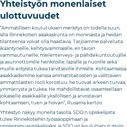
Yhteistyön monenlaiset
ulottuvuudet
”Ammatillisen koulutuksen merkitys on todella suuri,
sillä Rinnekotien asiakaskunta on moninaista ja heidän
tilanteensa voivat olla haastavia. Tarjoamme palveluita
ikääntyneille, kehitysvammaisille, eri tavoin
vammautuneille, mielenterveys- ja päihdekuntoutujille
ja asunnottomille henkilöille, lapsille ja nuorille sekä
muille erityistä tukea tarvitseville ihmisille. Kohtaamisissa
asiakkaidemme kanssa ammattitaitoisten ja välittävien
ammattilaisten rooli korostuu: he tuovat arkeen turvaa,
ymmärrystä ja tukea. He mahdollistavat osaamisellaan
jokaiselle asiakkaalle yksilöllisen ja arvostavan
kohtaamisen, tuen ja hoivan”, Rusama kertoo.
Yhteistyö näkyy monella tasolla. SDO:n opiskelijoita
tulee Rinnekoteihin työssäoppimaan ja
oppisopimusopiskelijoiksi, ja SDO on kouluttanut myös