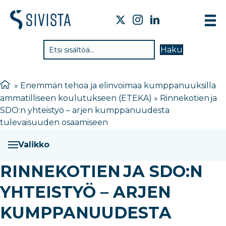
TIE
Haku
VAI
TYÖ
»
Enemmän tehoa ja elinvoimaa kumppanuuksilla
ammatilliseen koulutukseen (ETEKA)
»
Rinnekotien ja
TIE
SDO:n yhteistyö – arjen kumppanuudesta
JÄS
tulevaisuuden osaamiseen
UUT
Valikko
YHT
RINNEKOTIEN JA SDO:N
YHTEISTYÖ – ARJEN
KUMPPANUUDESTA