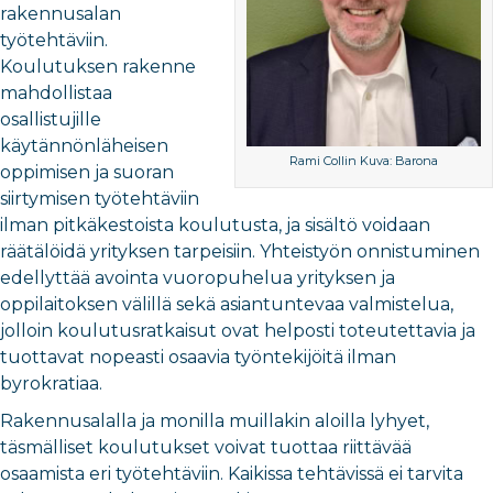
rakennusalan
työtehtäviin.
Koulutuksen rakenne
mahdollistaa
osallistujille
käytännönläheisen
Rami Collin Kuva: Barona
oppimisen ja suoran
siirtymisen työtehtäviin
ilman pitkäkestoista koulutusta, ja sisältö voidaan
räätälöidä yrityksen tarpeisiin. Yhteistyön onnistuminen
edellyttää avointa vuoropuhelua yrityksen ja
oppilaitoksen välillä sekä asiantuntevaa valmistelua,
jolloin koulutusratkaisut ovat helposti toteutettavia ja
tuottavat nopeasti osaavia työntekijöitä ilman
byrokratiaa.
Rakennusalalla ja monilla muillakin aloilla lyhyet,
täsmälliset koulutukset voivat tuottaa riittävää
osaamista eri työtehtäviin. Kaikissa tehtävissä ei tarvita