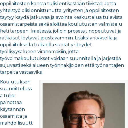
oppilaitosten kanssa tulisi entisestään tiivistää. Jotta
yhteistyö olisi onnistunutta, yritysten ja oppilaitosten
täytyy käydä jatkuvaa ja avointa keskustelua tulevista
osaamistarpeista sekä aloittaa koulutusten valmistelu
heti tarpeen ilmetessä, jolloin prosessit nopeutuvat ja
ratkaisut löytyvät joustavammin. Lisäksi yrityksellä ja
oppilaitoksella tulisi olla suorat yhteydet
työllisyysalueen viranomaisiin, jotta
työvoimakoulutukset voidaan suunnitella ja järjestää
sujuvasti sekä alueen työnhakijoiden että työnantajien
tarpeita vastaaviksi.
Koulutuksen
suunnitteluss
a tulisi
painottaa
käytännön
osaamista ja
mahdollisuutt