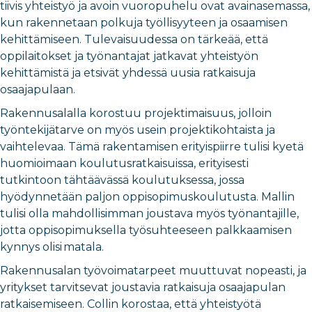
tiivis yhteistyö ja avoin vuoropuhelu ovat avainasemassa,
kun rakennetaan polkuja työllisyyteen ja osaamisen
kehittämiseen. Tulevaisuudessa on tärkeää, että
oppilaitokset ja työnantajat jatkavat yhteistyön
kehittämistä ja etsivät yhdessä uusia ratkaisuja
osaajapulaan.
Rakennusalalla korostuu projektimaisuus, jolloin
työntekijätarve on myös usein projektikohtaista ja
vaihtelevaa. Tämä rakentamisen erityispiirre tulisi kyetä
huomioimaan koulutusratkaisuissa, erityisesti
tutkintoon tähtäävässä koulutuksessa, jossa
hyödynnetään paljon oppisopimuskoulutusta. Mallin
tulisi olla mahdollisimman joustava myös työnantajille,
jotta oppisopimuksella työsuhteeseen palkkaamisen
kynnys olisi matala.
Rakennusalan työvoimatarpeet muuttuvat nopeasti, ja
yritykset tarvitsevat joustavia ratkaisuja osaajapulan
ratkaisemiseen. Collin korostaa, että yhteistyötä