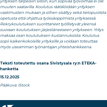
yrityksen tarpeisiin silloin, kun sopivaa työvoimaa ei ole
muuten saatavilla. Koulutus räätälöidään yrityksen
vaatimusten mukaan ja siihen sisältyy sekä tietopuolista
opetusta että ohjattua työssäoppimista yrityksessä.
Rekrykoulutuksen suorittaneet työllistyvät yleensä
suoraan koulutuksen järjestäneeseen yritykseen. Yritys
maksaa osan koulutuksen kustannuksista. Koulutus
sopii kaikenkokoisille yrityksille ja voidaan toteuttaa
myös useamman työnantajan yhteishankkeena.
Teksti toteutettu osana Sivistysala ry:n ETEKA-
hanketta
15.12.2025
Pääkuva: iStock