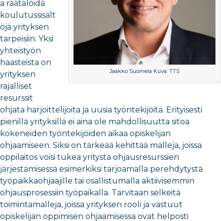
a räätälöidä
koulutussisält
öjä yrityksen
tarpeisiin. Yksi
yhteistyön
haasteista on
Jaakko Suomela Kuva: TTS
yrityksen
rajalliset
resurssit
ohjata harjoittelijoita ja uusia työntekijöitä. Erityisesti
pienillä yrityksillä ei aina ole mahdollisuutta sitoa
kokeneiden työntekijöiden aikaa opiskelijan
ohjaamiseen. Siksi on tärkeää kehittää malleja, joissa
oppilaitos voisi tukea yritystä ohjausresurssien
järjestämisessä esimerkiksi tarjoamalla perehdytystä
työpaikkaohjaajille tai osallistumalla aktiivisemmin
ohjausprosessiin työpaikalla. Tarvitaan selkeitä
toimintamalleja, joissa yrityksen rooli ja vastuut
opiskelijan oppimisen ohjaamisessa ovat helposti