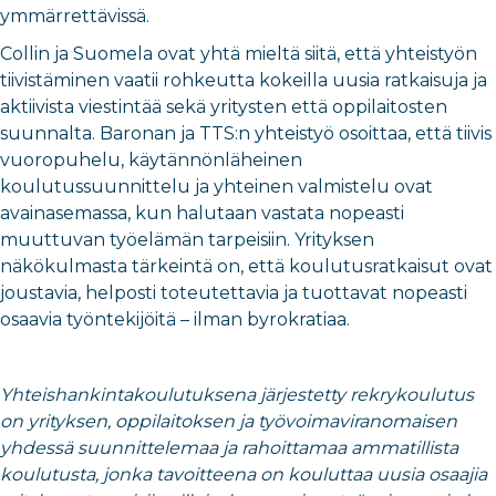
ymmärrettävissä.
Collin ja Suomela ovat yhtä mieltä siitä, että yhteistyön
tiivistäminen vaatii rohkeutta kokeilla uusia ratkaisuja ja
aktiivista viestintää sekä yritysten että oppilaitosten
suunnalta. Baronan ja TTS:n yhteistyö osoittaa, että tiivis
vuoropuhelu, käytännönläheinen
koulutussuunnittelu ja yhteinen valmistelu ovat
avainasemassa, kun halutaan vastata nopeasti
muuttuvan työelämän tarpeisiin. Yrityksen
näkökulmasta tärkeintä on, että koulutusratkaisut ovat
joustavia, helposti toteutettavia ja tuottavat nopeasti
osaavia työntekijöitä – ilman byrokratiaa.
Yhteishankintakoulutuksena järjestetty rekrykoulutus
on yrityksen, oppilaitoksen ja työvoimaviranomaisen
yhdessä suunnittelemaa ja rahoittamaa ammatillista
koulutusta, jonka tavoitteena on kouluttaa uusia osaajia