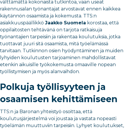
välttämättä kokonaista tutkintoa, vaan useat
rakennusalan työnantajat arvostavat ennen kaikkea
käytännön osaamista ja kokemusta. TTS:n
asiakkuuspäällikkö
Jaakko Suomela
korostaa, että
oppilaitosten tehtävänä on tarjota ratkaisuja
työnantajien tarpeisiin ja rakentaa koulutuksia, jotka
tuottavat juuri sitä osaamista, mitä työelämässä
tarvitaan. Tutkinnon osien hyödyntäminen ja muiden
lyhyiden koulutusten tarjoaminen mahdollistavat
etenkin aikuisille työkokemusta omaaville nopean
työllistymisen ja myös alanvaihdon.
Polkuja työllisyyteen ja
osaamisen kehittämiseen
TTS:n ja Baronan yhteistyö osoittaa, että
koulutusjärjestelmä voi joustaa ja vastata nopeasti
työelämän muuttuviin tarpeisiin. Lyhyet koulutukset,