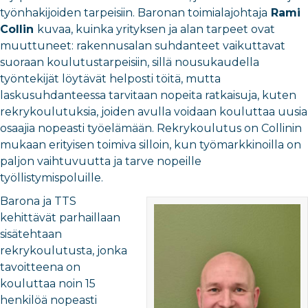
työnhakijoiden tarpeisiin. Baronan toimialajohtaja
Rami
Collin
kuvaa, kuinka yrityksen ja alan tarpeet ovat
muuttuneet: rakennusalan suhdanteet vaikuttavat
suoraan koulutustarpeisiin, sillä nousukaudella
työntekijät löytävät helposti töitä, mutta
laskusuhdanteessa tarvitaan nopeita ratkaisuja, kuten
rekrykoulutuksia, joiden avulla voidaan kouluttaa uusia
osaajia nopeasti työelämään. Rekrykoulutus on Collinin
mukaan erityisen toimiva silloin, kun työmarkkinoilla on
paljon vaihtuvuutta ja tarve nopeille
työllistymispoluille.
Barona ja TTS
kehittävät parhaillaan
sisätehtaan
rekrykoulutusta, jonka
tavoitteena on
kouluttaa noin 15
henkilöä nopeasti