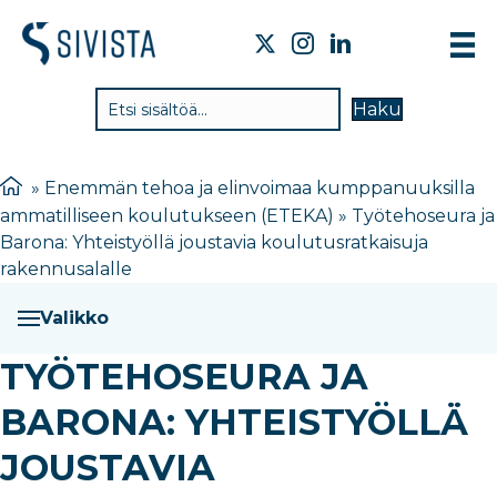
TIE
Haku
VAI
TYÖ
»
Enemmän tehoa ja elinvoimaa kumppanuuksilla
ammatilliseen koulutukseen (ETEKA)
»
Työtehoseura ja
TIE
Barona: Yhteistyöllä joustavia koulutusratkaisuja
JÄS
rakennusalalle
UUT
Valikko
YHT
TYÖTEHOSEURA JA
BARONA: YHTEISTYÖLLÄ
JOUSTAVIA