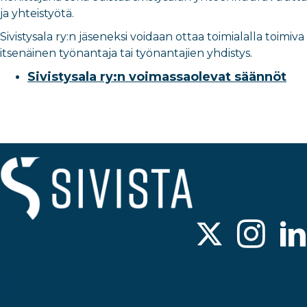
ja yhteistyötä.
Sivistysala ry:n jäseneksi voidaan ottaa toimialalla toimiva
itsenäinen työnantaja tai työnantajien yhdistys.
Sivistysala ry:n voimassaolevat säännöt