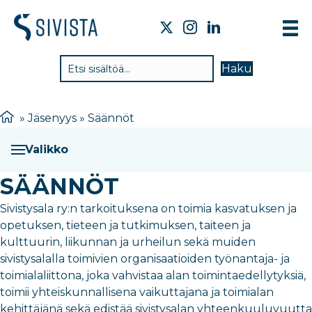
TIE
Haku
VAI
TYÖ
»
Jäsenyys
»
Säännöt
TIE
Valikko
JÄS
SÄÄNNÖT
UUT
Sivistysala ry:n tarkoituksena on toimia kasvatuksen ja
YHT
opetuksen, tieteen ja tutkimuksen, taiteen ja
kulttuurin, liikunnan ja urheilun sekä muiden
sivistysalalla toimivien organisaatioiden työnantaja- ja
toimialaliittona, joka vahvistaa alan toimintaedellytyksiä,
toimii yhteiskunnallisena vaikuttajana ja toimialan
kehittäjänä sekä edistää sivistysalan yhteenkuuluvuutta