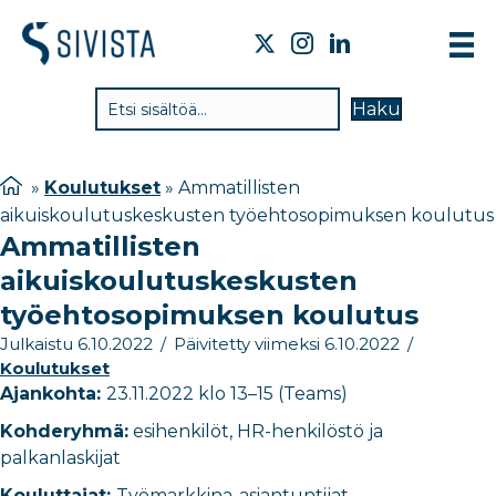
TIE
Haku
VAI
TYÖ
»
Koulutukset
»
Ammatillisten
aikuiskoulutuskeskusten työehtosopimuksen koulutus
TIE
Ammatillisten
JÄS
aikuiskoulutuskeskusten
UUT
työehtosopimuksen koulutus
Julkaistu 6.10.2022
/
Päivitetty viimeksi 6.10.2022
/
YHT
Koulutukset
Ajankohta:
23.11.2022 klo 13–15 (Teams)
Kohderyhmä:
esihenkilöt, HR-henkilöstö ja
palkanlaskijat
Kouluttajat:
Työmarkkina-asiantuntijat