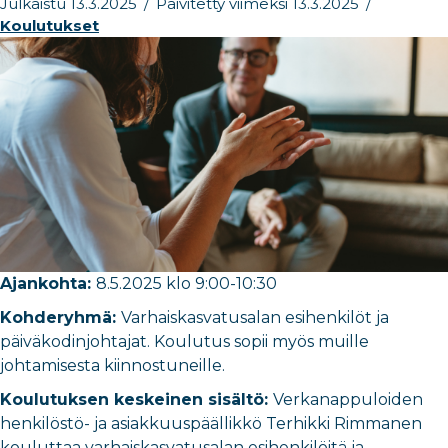
Julkaistu 13.3.2025
/
Päivitetty viimeksi 13.3.2025
/
Koulutukset
Ajankohta:
8.5.2025 klo 9:00-10:30
Kohderyhmä:
Varhaiskasvatusalan esihenkilöt ja
päiväkodinjohtajat. Koulutus sopii myös muille
johtamisesta kiinnostuneille.
Koulutuksen keskeinen sisältö:
Verkanappuloiden
henkilöstö- ja asiakkuuspäällikkö Terhikki Rimmanen
kouluttaa varhaiskasvatusalan esihenkilöitä ja