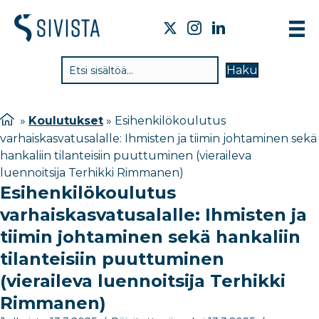
TIE
Haku
VAI
TYÖ
»
Koulutukset
»
Esihenkilökoulutus
varhaiskasvatusalalle: Ihmisten ja tiimin johtaminen sekä
TIE
hankaliin tilanteisiin puuttuminen (vieraileva
JÄS
luennoitsija Terhikki Rimmanen)
Esihenkilökoulutus
UUT
varhaiskasvatusalalle: Ihmisten ja
YHT
tiimin johtaminen sekä hankaliin
tilanteisiin puuttuminen
(vieraileva luennoitsija Terhikki
Rimmanen)