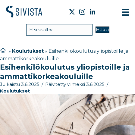
TIE
Haku
VAI
TYÖ
»
Koulutukset
»
Esihenkilökoulutus yliopistoille ja
ammattikorkeakouluille
TIE
Esihenkilökoulutus yliopistoille ja
JÄS
ammattikorkeakouluille
UUT
Julkaistu 3.6.2025
/
Päivitetty viimeksi 3.6.2025
/
Koulutukset
YHT