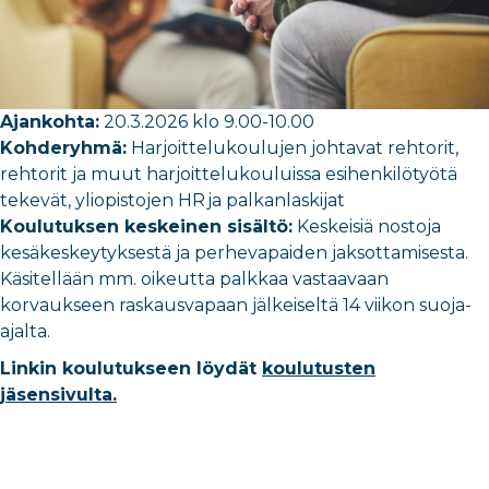
Ajankohta:
20.3.2026 klo 9.00-10.00
Kohderyhmä:
Harjoittelukoulujen johtavat rehtorit,
rehtorit ja muut harjoittelukouluissa esihenkilötyötä
tekevät, yliopistojen HR
ja palkanlaskijat
Koulutuksen keskeinen sisältö:
Keskeisiä nostoja
kesäkeskeytyksestä ja perhevapaiden jaksottamisesta.
Käsitellään mm. oikeutta palkkaa vastaavaan
korvaukseen raskausvapaan jälkeiseltä 14 viikon suoja-
ajalta.
Linkin koulutukseen löydät
koulutusten
jäsensivulta.