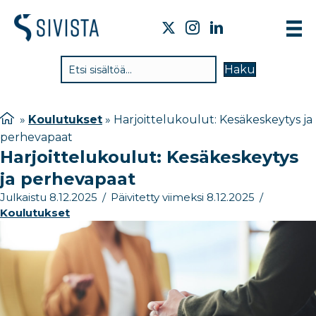
TIE
Haku
VAI
TYÖ
»
Koulutukset
»
Harjoittelukoulut: Kesäkeskeytys ja
perhevapaat
TIE
Harjoittelukoulut: Kesäkeskeytys
JÄS
ja perhevapaat
UUT
Julkaistu 8.12.2025
/
Päivitetty viimeksi 8.12.2025
/
Koulutukset
YHT