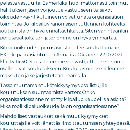
pelasta vastuulta. Esimerkiksi huolimattomasti toiminut
hallituksen jäsen voi joutua vastuuseen tai sakot
oikeudenkäyntikuluineen voivat uhata organisaation
toimintaa. Jo kilpailuviranomaisen tutkinnan kohteeksi
joutumista on hyvä ennaltaehkäistä. Siten vähintäänkin
perusasiat jokaisen jäsenemme on hyvä ymmärtää.
Kilpailuoikeuden perusasioista tulee kouluttamaan
EK:n kilpailuasiantuntija Annaliisa Oksanen 27.10.2021
klo. 13-14:30. Suosittelemme vahvasti, että jäsenemme
osallistuvat koulutukseen. Koulutus on jäsenillemme
maksuton ja se järjestetään Teamsilla.
Tässä muutama etukäteiskysymys osallistujille
koulutuksen suuntaamista varten: Onko
organisaatiossanne mietitty kilpailuoikeudellisia asioita?
Mikä rooli kilpailuoikeudella on organisaatiossanne?
Mahdolliset vastaukset sekä muut kysymykset
kouluttajalle voit lähettää ilmoittautumisen yhteydessä.