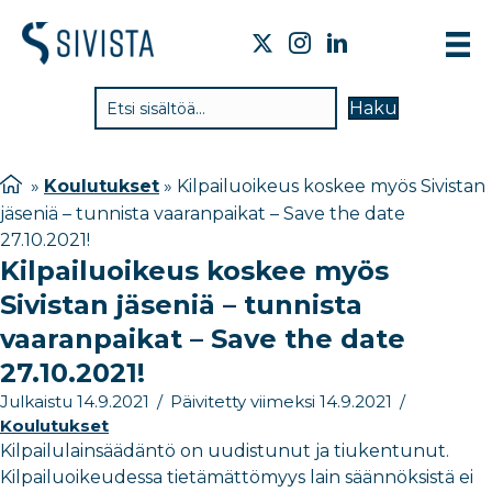
TIE
Haku
VAI
TYÖ
»
Koulutukset
»
Kilpailuoikeus koskee myös Sivistan
jäseniä – tunnista vaaranpaikat – Save the date
TIE
27.10.2021!
JÄS
Kilpailuoikeus koskee myös
Sivistan jäseniä – tunnista
UUT
vaaranpaikat – Save the date
YHT
27.10.2021!
Julkaistu 14.9.2021
/
Päivitetty viimeksi 14.9.2021
/
Koulutukset
Kilpailulainsäädäntö on uudistunut ja tiukentunut.
Kilpailuoikeudessa tietämättömyys lain säännöksistä ei