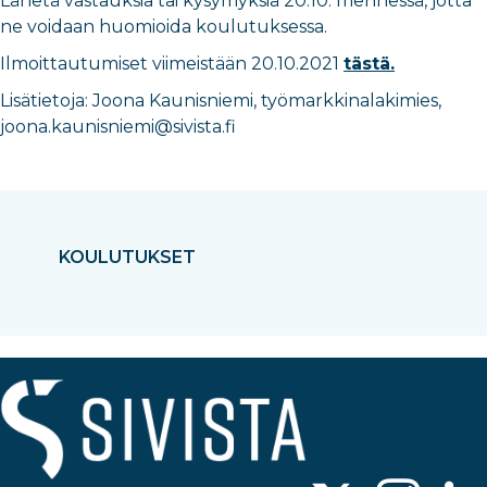
Lähetä vastauksia tai kysymyksiä 20.10. mennessä, jotta
ne voidaan huomioida koulutuksessa.
Ilmoittautumiset viimeistään 20.10.2021
tästä.
Lisätietoja: Joona Kaunisniemi, työmarkkinalakimies,
joona.kaunisniemi@sivista.fi
KOULUTUKSET