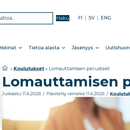
FI
SV
ENG
Haku
kkinat
Tietoa alasta
Jäsenyys
Uutishuon
»
Koulutukset
»
Lomauttamisen perusteet
Lomauttamisen p
Julkaistu 11.6.2026
/
Päivitetty viimeksi 11.6.2026
/
Koulutu