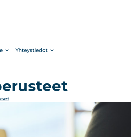
e
Yhteystiedot
erusteet
kset