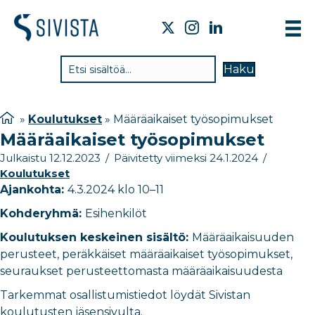
TIE
Haku
VAI
TYÖ
»
Koulutukset
»
Määräaikaiset työsopimukset
Määräaikaiset työsopimukset
TIE
Julkaistu 12.12.2023
/
Päivitetty viimeksi 24.1.2024
/
JÄS
Koulutukset
Ajankohta:
4.3.2024 klo 10–11
UUT
Kohderyhmä:
Esihenkilöt
YHT
Koulutuksen keskeinen sisältö:
Määräaikaisuuden
perusteet, peräkkäiset määräaikaiset työsopimukset,
seuraukset perusteettomasta määräaikaisuudesta
Tarkemmat osallistumistiedot löydät Sivistan
koulutusten jäsensivulta.