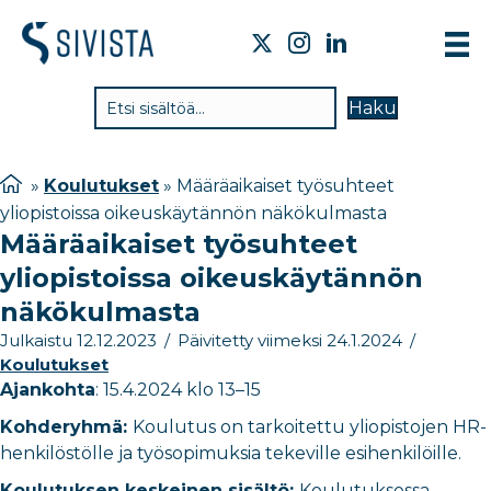
TIE
Haku
VAI
TYÖ
»
Koulutukset
»
Määräaikaiset työsuhteet
yliopistoissa oikeuskäytännön näkökulmasta
TIE
Määräaikaiset työsuhteet
JÄS
yliopistoissa oikeuskäytännön
UUT
näkökulmasta
Julkaistu 12.12.2023
/
Päivitetty viimeksi 24.1.2024
/
YHT
Koulutukset
Ajankohta
: 15.4.2024 klo 13–15
Kohderyhmä:
Koulutus on tarkoitettu yliopistojen HR-
henkilöstölle ja työsopimuksia tekeville esihenkilöille.
Koulutuksen keskeinen sisältö:
Koulutuksessa