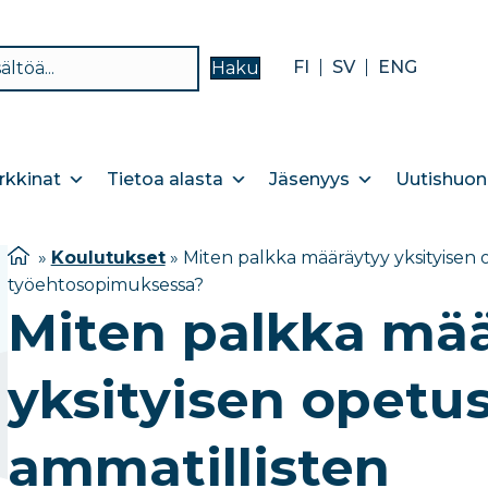
FI
SV
ENG
Haku
kkinat
Tietoa alasta
Jäsenyys
Uutishuon
»
Koulutukset
»
Miten palkka määräytyy yksityisen 
työehtosopimuksessa?
Miten palkka mä
yksityisen opetus
ammatillisten