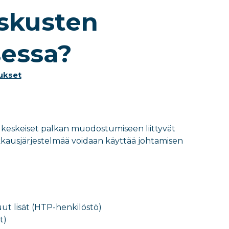
skusten
essa?
ukset
keskeiset palkan muodostumiseen liittyvät
kkausjärjestelmää voidaan käyttää johtamisen
ut lisät (HTP-henkilöstö)
t)