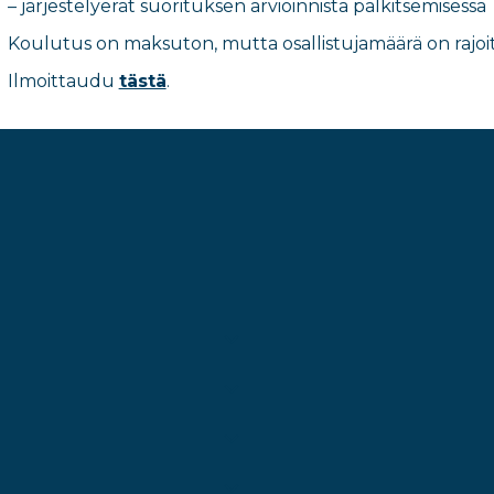
– järjestelyerät suorituksen arvioinnista palkitsemisessa
Koulutus on maksuton, mutta osallistujamäärä on rajoit
Ilmoittaudu
tästä
.