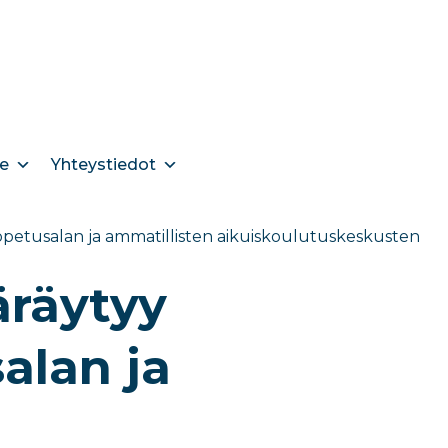
e
Yhteystiedot
opetusalan ja ammatillisten aikuiskoulutuskeskusten
äräytyy
alan ja