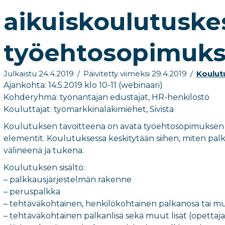
aikuiskoulutuske
työehtosopimuks
Julkaistu 24.4.2019
/
Päivitetty viimeksi 29.4.2019
/
Koulut
Ajankohta: 14.5.2019 klo 10-11 (webinaari)
Kohderyhmä: työnantajan edustajat, HR-henkilöstö
Kouluttajat: työmarkkinalakimiehet, Sivista
Koulutuksen tavoitteena on avata työehtosopimuksen 
elementit. Koulutuksessa keskitytään siihen, miten pal
välineenä ja tukena.
Koulutuksen sisältö:
– palkkausjärjestelmän rakenne
– peruspalkka
– tehtäväkohtainen, henkilökohtainen palkanosa tai mu
– tehtäväkohtainen palkanlisä sekä muut lisät (opettaja