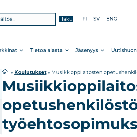
FI
SV
ENG
Haku
kkinat
Tietoa alasta
Jäsenyys
Uutishuon
»
Koulutukset
»
Musiikkioppilaitosten opetushenk
Musiikkioppilait
opetushenkilöst
työehtosopimuk