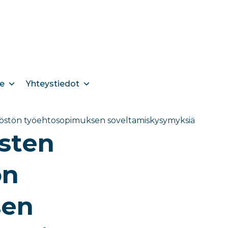
e
Yhteystiedot
ilöstön työehtosopimuksen soveltamiskysymyksiä
osten
ön
sen