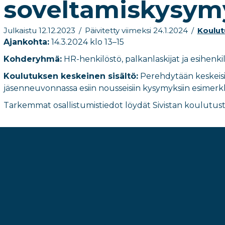
soveltamiskysym
Julkaistu 12.12.2023
/
Päivitetty viimeksi 24.1.2024
/
Koulut
Ajankohta:
14.3.2024 klo 13–15
Kohderyhmä:
HR-henkilöstö, palkanlaskijat ja esihenki
Koulutuksen keskeinen sisältö:
Perehdytään keskeisi
jäsenneuvonnassa esiin nousseisiin kysymyksiin esimerkk
Tarkemmat osallistumistiedot löydät Sivistan koulutust