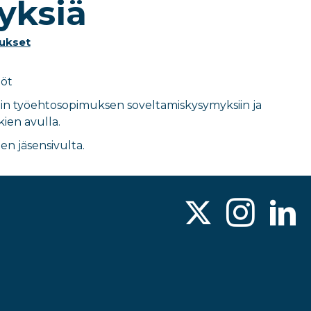
yksiä
ukset
löt
in työehtosopimuksen soveltamiskysymyksiin ja
ien avulla.
en jäsensivulta.