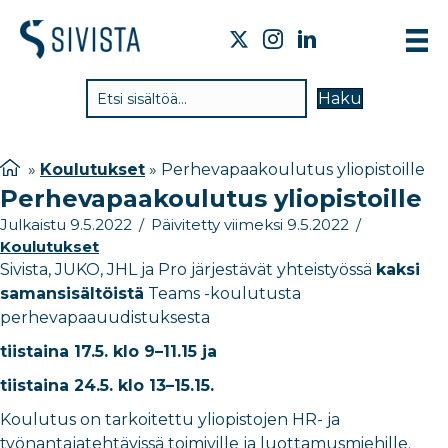
TIE
Haku
VAI
TYÖ
»
Koulutukset
»
Perhevapaakoulutus yliopistoille
Perhevapaakoulutus yliopistoille
TIE
Julkaistu 9.5.2022
/
Päivitetty viimeksi 9.5.2022
/
JÄS
Koulutukset
Sivista, JUKO, JHL ja Pro järjestävät yhteistyössä
kaksi
UUT
samansisältöistä
Teams -koulutusta
perhevapaauudistuksesta
YHT
tiistaina 17.5. klo 9–11.15 ja
tiistaina 24.5. klo 13–15.15.
Koulutus on tarkoitettu yliopistojen HR- ja
työnantajatehtävissä toimiville ja luottamusmiehille.