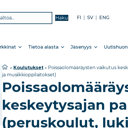
FI
SV
ENG
Haku
kkinat
Tietoa alasta
Jäsenyys
Uutishuon
»
Koulutukset
»
Poissaolomääräysten vaikutus keske
ja musiikkioppilaitokset)
Poissaolomääräys
keskeytysajan p
(peruskoulut, luki