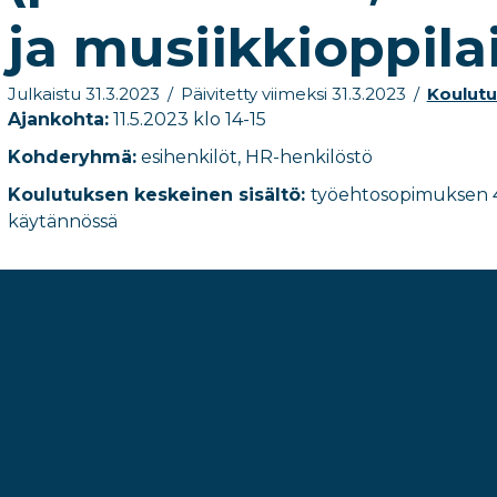
ja musiikkioppila
Julkaistu 31.3.2023
/
Päivitetty viimeksi 31.3.2023
/
Koulutu
Ajankohta
:
11.5.2023 klo 14-15
Kohderyhmä:
esihenkilöt, HR-henkilöstö
Koulutuksen keskeinen sisältö:
työehtosopimuksen 4
käytännössä