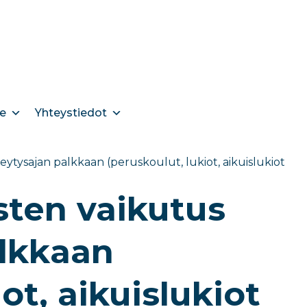
e
Yhteystiedot
ytysajan palkkaan (peruskoulut, lukiot, aikuislukiot
ten vaikutus
alkkaan
ot, aikuislukiot