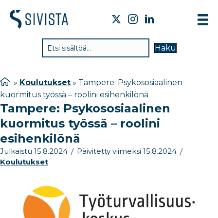
TIE
Haku
VAI
TYÖ
»
Koulutukset
»
Tampere: Psykososiaalinen
kuormitus työssä – roolini esihenkilönä
TIE
Tampere: Psykososiaalinen
JÄS
kuormitus työssä – roolini
UUT
esihenkilönä
Julkaistu 15.8.2024
/
Päivitetty viimeksi 15.8.2024
/
YHT
Koulutukset