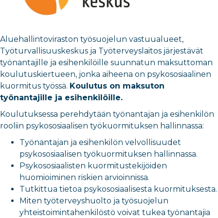
Aluehallintoviraston työsuojelun vastuualueet,
Työturvallisuuskeskus ja Työterveyslaitos järjestävät
työnantajille ja esihenkilöille suunnatun maksuttoman
koulutuskiertueen, jonka aiheena on psykososiaalinen
kuormitus työssä.
Koulutus on maksuton
työnantajille ja esihenkilöille.
Koulutuksessa perehdytään työnantajan ja esihenkilön
rooliin psykososiaalisen työkuormituksen hallinnassa:
Työnantajan ja esihenkilön velvollisuudet
psykososiaalisen työkuormituksen hallinnassa.
Psykososiaalisten kuormitustekijöiden
huomioiminen riskien arvioinnissa.
Tutkittua tietoa psykososiaalisesta kuormituksesta.
Miten työterveyshuolto ja työsuojelun
yhteistoimintahenkilöstö voivat tukea työnantajia