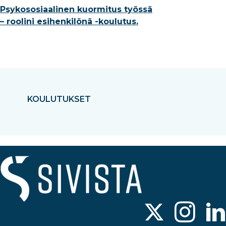
Psykososiaalinen kuormitus työssä
– roolini esihenkilönä -koulutus.
KOULUTUKSET