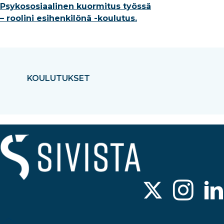
Psykososiaalinen kuormitus työssä
– roolini esihenkilönä -koulutus.
KOULUTUKSET