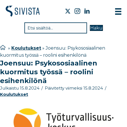
TIE
Haku
VAI
TYÖ
»
Koulutukset
»
Joensuu: Psykososiaalinen
kuormitus työssä – roolini esihenkilönä
TIE
Joensuu: Psykososiaalinen
JÄS
kuormitus työssä – roolini
UUT
esihenkilönä
Julkaistu 15.8.2024
/
Päivitetty viimeksi 15.8.2024
/
YHT
Koulutukset