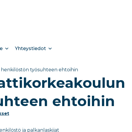
e
Yhteystiedot
henkilöstön työsuhteen ehtoihin
ttikorkeakoulun
uhteen ehtoihin
kset
ilöstö ja palkanlaskijat