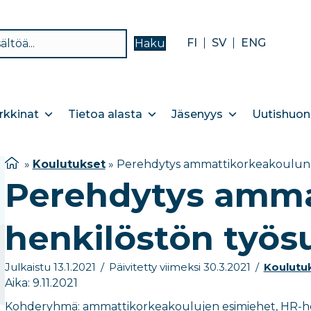
FI
SV
ENG
Haku
kkinat
Tietoa alasta
Jäsenyys
Uutishuon
»
Koulutukset
»
Perehdytys ammattikorkeakoulun 
Perehdytys amma
henkilöstön työs
Julkaistu 13.1.2021
/
Päivitetty viimeksi 30.3.2021
/
Koulutu
Aika: 9.11.2021
Kohderyhmä: ammattikorkeakoulujen esimiehet, HR-henk