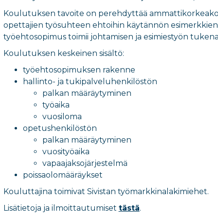
Koulutuksen tavoite on perehdyttää ammattikorkeakoul
opettajien työsuhteen ehtoihin käytännön esimerkkien av
työehtosopimus toimii johtamisen ja esimiestyön tukena
Koulutuksen keskeinen sisältö:
työehtosopimuksen rakenne
hallinto- ja tukipalveluhenkilöstön
palkan määräytyminen
työaika
vuosiloma
opetushenkilöstön
palkan määräytyminen
vuosityöaika
vapaajaksojärjestelmä
poissaolomääräykset
Kouluttajina toimivat Sivistan työmarkkinalakimiehet.
Lisätietoja ja ilmoittautumiset
tästä
.