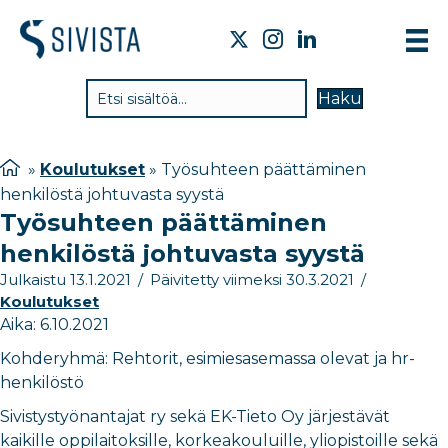
TIE
Haku
VAI
TYÖ
»
Koulutukset
»
Työsuhteen päättäminen
henkilöstä johtuvasta syystä
TIE
Työsuhteen päättäminen
JÄS
henkilöstä johtuvasta syystä
UUT
Julkaistu 13.1.2021
/
Päivitetty viimeksi 30.3.2021
/
Koulutukset
YHT
Aika: 6.10.2021
Kohderyhmä: Rehtorit, esimiesasemassa olevat ja hr-
henkilöstö
Sivistystyönantajat ry sekä EK-Tieto Oy järjestävät
kaikille oppilaitoksille, korkeakouluille, yliopistoille sekä