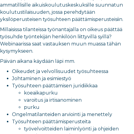
ammatillisille aikuiskoulutuskeskuksille suunnatun
koulutustilaisuuden, jossa perehdytään
yksilöperusteisen työsuhteen päättämisperusteisiin.
Millaisissa tilanteissa työnantajalla on oikeus päättää
työsuhde työntekijän henkilöön liittyvillä syillä?
Webinaarissa saat vastauksen muun muassa tähän
kysymykseen.
Päivän aikana käydään läpi mm.
Oikeudet ja velvollisuudet työsuhteessa
Johtaminen ja esimiestyö
Työsuhteen päättämisen juridiikkaa
koeaikapurku
varoitus ja irtisanominen
purku
Ongelmatilanteiden arviointi ja menettely
Työsuhteen päättämisperusteita
työvelvoitteiden laiminlyönti ja ohjeiden